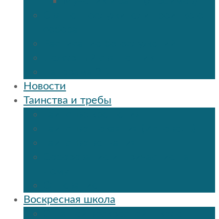
Мученик Иоанн (Любимов)
Священнослужители Троицкого
собора
Расписание богослужений
Дежурный священник
Панорама 3D
Новости
Таинства и требы
Таинство крещения
Таинство Покаяния (Исповедь)
Таинство венчания
Соборование и Причастие на
дому
Отпевание
Воскресная школа
О нашей воскресной школе