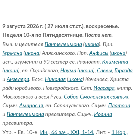
9 августа 2026 г. ( 27 июля ст.ст.), воскресенье.
Неделя 10-я по Пятидесятнице.
Поста нет.
Вмч. и целителя
Пантелеимона
(
икона
). Прп.
Германа
(
икона
) Аляскинского. Прп.
Анфисы
(
икона
)
исп., игумении и 90 сестер ее. Равноапп.
Климента
(
икона
), еп. Охридского,
Наума
(
икона
),
Саввы
,
Горазда
и
Ангеляра
. Блж.
Николая
(
икона
) Кочанова, Христа
ради юродивого, Новгородского. Свт.
Иоасафа
, митр.
Московского и всея Руси.
Собор Смоленских святых
.
Сщмч.
Амвросия
, еп. Сарапульского. Сщмч.
Платона
и
Пантелеимона
пресвитера. Сщмч.
Иоанна
пресвитера.
Утр. - Ев. 10-е,
Ин., 66 зач., XXI, 1-14.
Лит. -
1 Кор.,