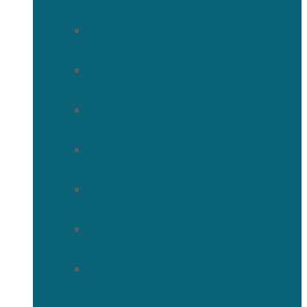
(Агафонников)
Священномученик Александр
(Агафонников)
Священномученик Сергий
(Фелицын)
Священномученик Николай
(Поспелов)
Священномученик Александр
(Минервин)
Священномученик Тимофей
(Ульянов)
Священномученик Василий
(Крымкин)
Священномученик Михаил
(Троицкий)