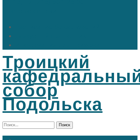
71 18; +7 (916) 501 26 30
Быстрые ссылки
Расписание богослужений
Дежурный священник
Информация для прихожан
Троицкий
кафедральны
собор
Подольска
Найти: