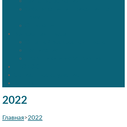
Таинство венчания
Соборование и Причастие на
дому
Отпевание
Воскресная школа
О нашей воскресной школе
Расписание
Праздники и мероприятия
ПРОТОС
Социальное служение
Контакты
2022
Главная
>
2022