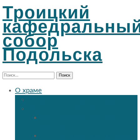
Троицкий
кафедральны
собор
Подольска
Найти:
О храме
История Троицкого собора
Подольские новомученики
Священномученик Петр
(Ворона)
Священномученик Николай