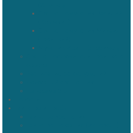
(Ульянов)
Священномученик Василий
(Крымкин)
Священномученик Михаил
(Троицкий)
Мученик Иоанн (Любимов)
Священнослужители Троицкого
собора
Расписание богослужений
Дежурный священник
Панорама 3D
Новости
Таинства и требы
Таинство крещения
Таинство Покаяния (Исповедь)