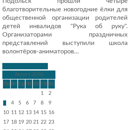
Подольск прошли четыре
благотворительные новогодние ёлки для
общественной организации родителей
детей инвалидов "Рука об руку".
Организаторами праздничных
представлений выступили школа
волонтёров-аниматоров…
Читать дальше
Август 2026
Пн
Вт
Ср
Чт
Пт
Сб
Вс
1
2
3
4
5
6
7
8
9
10
11
12
13
14
15
16
17
18
19
20
21
22
23