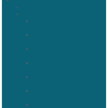
О храме
История Троицкого собора
Подольские новомученики
Священномученик Петр
(Ворона)
Священномученик Николай
(Агафонников)
Священномученик Александр
(Агафонников)
Священномученик Сергий
(Фелицын)
Священномученик Николай
(Поспелов)
Священномученик Александр
(Минервин)
Священномученик Тимофей