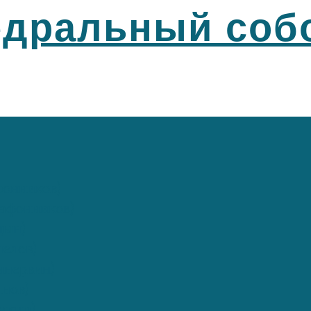
едральный соб
фонников)
афонников)
цын)
елов)
инервин)
нов)
мкин)