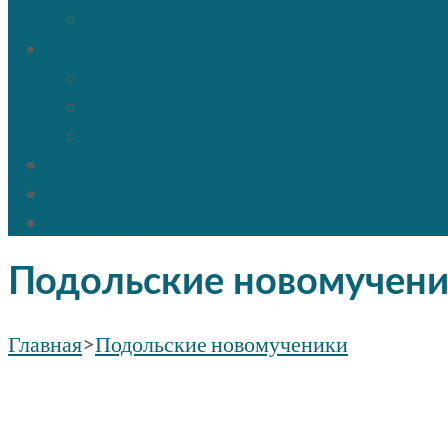
Отпевание
Воскресная школа
О нашей воскресной школе
Расписание
Праздники и мероприятия
ПРОТОС
Социальное служение
Контакты
Подольские новомучен
Главная
>
Подольские новомученики