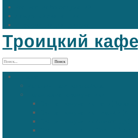
Расписание богослужений
Дежурный священник
Информация для прихожан
Троицкий каф
Найти:
О храме
История Троицкого собора
Подольские новомученики
Священномученик Петр (Ворона)
Священномученик Николай (Ага
Священномученик Александр (Аг
Священномученик Сергий (Фели