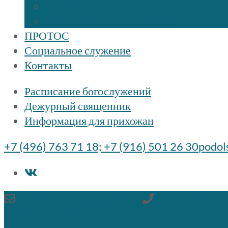
Расписание
Праздники и мероприятия
ПРОТОС
Социальное служение
Контакты
Расписание богослужений
Дежурный священник
Информация для прихожан
+7 (496) 763 71 18; +7 (916) 501 26 30
podol
podolsksobor@gmail.com
+7 (496) 763 7
Быстрые ссылки