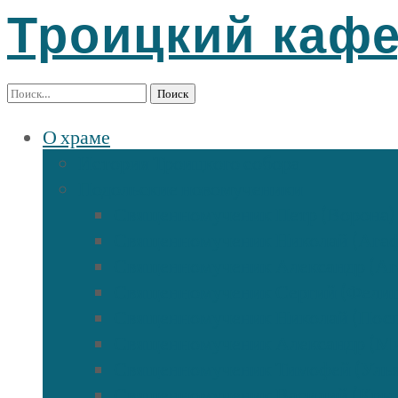
Троицкий каф
Найти:
О храме
История Троицкого собора
Подольские новомученики
Священномученик Петр (Ворона)
Священномученик Николай (Ага
Священномученик Александр (Аг
Священномученик Сергий (Фели
Священномученик Николай (Посп
Священномученик Александр (М
Священномученик Тимофей (Улья
Священномученик Василий (Кры