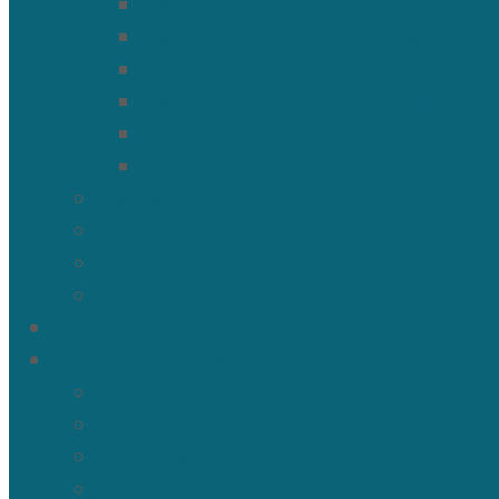
Священномученик Николай (Посп
Священномученик Александр (М
Священномученик Тимофей (Улья
Священномученик Василий (Кры
Священномученик Михаил (Трои
Мученик Иоанн (Любимов)
Священнослужители Троицкого собор
Расписание богослужений
Дежурный священник
Панорама 3D
Новости
Таинства и требы
Таинство крещения
Таинство Покаяния (Исповедь)
Таинство венчания
Соборование и Причастие на дому