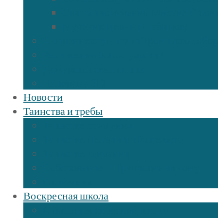
Священномученик Михаил (Трои
Мученик Иоанн (Любимов)
Священнослужители Троицкого собор
Расписание богослужений
Дежурный священник
Панорама 3D
Новости
Таинства и требы
Таинство крещения
Таинство Покаяния (Исповедь)
Таинство венчания
Соборование и Причастие на дому
Отпевание
Воскресная школа
О нашей воскресной школе