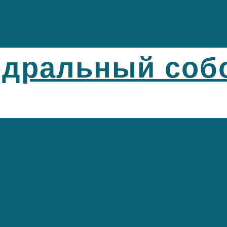
едральный соб
фонников)
афонников)
цын)