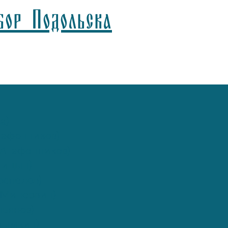
бор Подольска
а)
афонников)
Агафонников)
лицын)
спелов)
(Минервин)
ьянов)
рымкин)