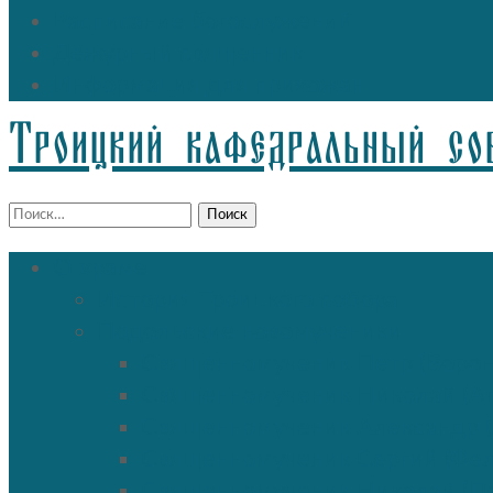
Расписание богослужений
Дежурный священник
Информация для прихожан
Троицкий кафедральный со
Найти:
О храме
История Троицкого собора
Подольские новомученики
Священномученик Петр (Ворон
Священномученик Николай (Аг
Священномученик Александр (
Священномученик Сергий (Фе
Священномученик Николай (По