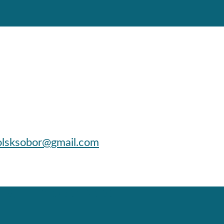
lsksobor@gmail.com
 18; +7 (916) 501 26 30