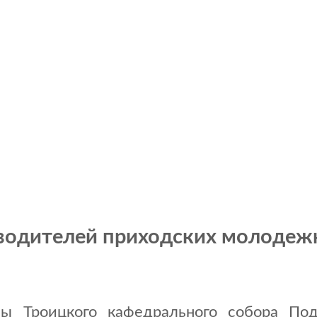
оводителей приходских молоде
ы Троицкого кафедрального собора Под