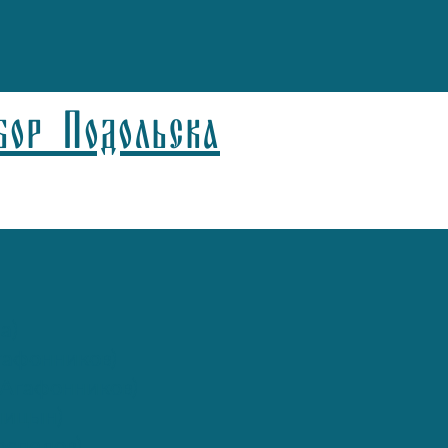
бор Подольска
а)
афонников)
Агафонников)
лицын)
спелов)