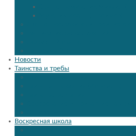
Священномученик Михаил (Тр
Мученик Иоанн (Любимов)
Священнослужители Троицкого со
Расписание богослужений
Дежурный священник
Панорама 3D
Новости
Таинства и требы
Таинство крещения
Таинство Покаяния (Исповедь)
Таинство венчания
Соборование и Причастие на дому
Отпевание
Воскресная школа
О нашей воскресной школе