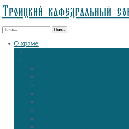
Троицкий кафедральный со
Найти:
О храме
История Троицкого собора
Подольские новомученики
Священномученик Петр (Ворон
Священномученик Николай (Аг
Священномученик Александр (
Священномученик Сергий (Фе
Священномученик Николай (По
Священномученик Александр 
Священномученик Тимофей (Ул
Священномученик Василий (К