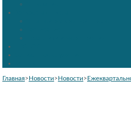
Отпевание
Воскресная школа
О нашей воскресной школе
Расписание
Праздники и мероприятия
ПРОТОС
Социальное служение
Контакты
Главная
>
Новости
>
Новости
>
Ежеквартальн