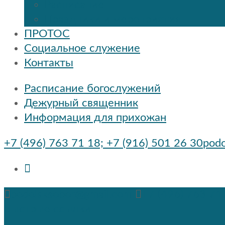
Расписание
Праздники и мероприятия
ПРОТОС
Социальное служение
Контакты
Расписание богослужений
Дежурный священник
Информация для прихожан
+7 (496) 763 71 18; +7 (916) 501 26 30
podo
podolsksobor@gmail.com
+7 (496) 763 71
Быстрые ссылки