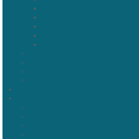
Священномученик Александр 
Священномученик Тимофей (Ул
Священномученик Василий (К
Священномученик Михаил (Тр
Мученик Иоанн (Любимов)
Священнослужители Троицкого со
Расписание богослужений
Дежурный священник
Панорама 3D
Новости
Таинства и требы
Таинство крещения
Таинство Покаяния (Исповедь)
Таинство венчания
Соборование и Причастие на дому