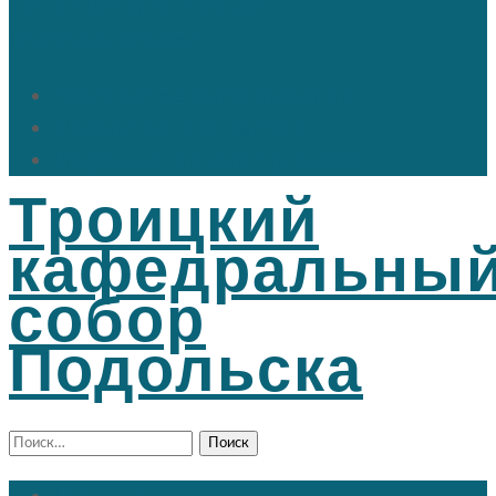
18; +7 (916) 501 26 30
Быстрые ссылки
Расписание богослужений
Дежурный священник
Информация для прихожан
Троицкий
кафедральны
собор
Подольска
Найти: