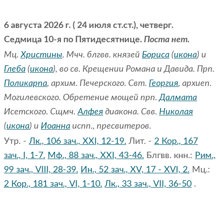
6 августа 2026 г. ( 24 июля ст.ст.), четверг.
Седмица 10-я по Пятидесятнице.
Поста нет.
Мц.
Христины
. Мчч. блгвв. князей
Бориса
(
икона
) и
Глеба
(
икона
), во св. Крещении Романа и Давида. Прп.
Поликарпа
, архим. Печерского. Свт.
Георгия
, архиеп.
Могилевского. Обретение мощей прп.
Далмата
Исетского. Сщмч.
Алфея
диакона. Свв.
Николая
(
икона
) и
Иоанна
испп., пресвитеров.
Утр. -
Лк., 106 зач., XXI, 12-19.
Лит. -
2 Кор., 167
зач., I, 1-7.
Мф., 88 зач., XXI, 43-46.
Блгвв. кнн.:
Рим.,
99 зач., VIII, 28-39.
Ин., 52 зач., XV, 17 - XVI, 2.
Мц.:
2 Кор., 181 зач., VI, 1-10.
Лк., 33 зач., VII, 36-50
.