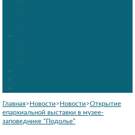
Таинство венчания
Соборование и Причастие на
дому
Отпевание
Воскресная школа
О нашей воскресной школе
Расписание
Праздники и мероприятия
ПРОТОС
Социальное служение
Контакты
Главная
>
Новости
>
Новости
>
Открытие
епархиальной выставки в музее-
заповеднике “Подолье”