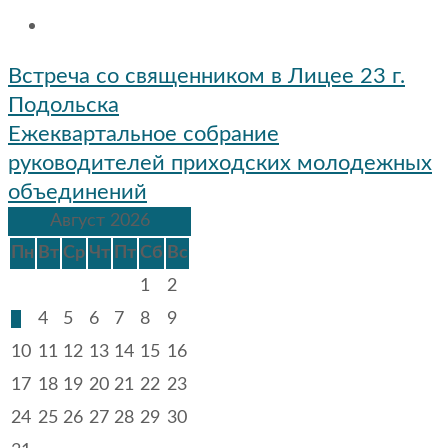
Навигация
Встреча со священником в Лицее 23 г.
по
Подольска
записям
Ежеквартальное собрание
руководителей приходских молодежных
объединений
Август 2026
Пн
Вт
Ср
Чт
Пт
Сб
Вс
1
2
3
4
5
6
7
8
9
10
11
12
13
14
15
16
17
18
19
20
21
22
23
24
25
26
27
28
29
30