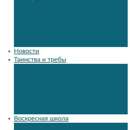
Мученик Иоанн (Любимов)
Священнослужители Троицкого
собора
Расписание богослужений
Дежурный священник
Панорама 3D
Новости
Таинства и требы
Таинство крещения
Таинство Покаяния (Исповедь)
Таинство венчания
Соборование и Причастие на
дому
Отпевание
Воскресная школа
О нашей воскресной школе