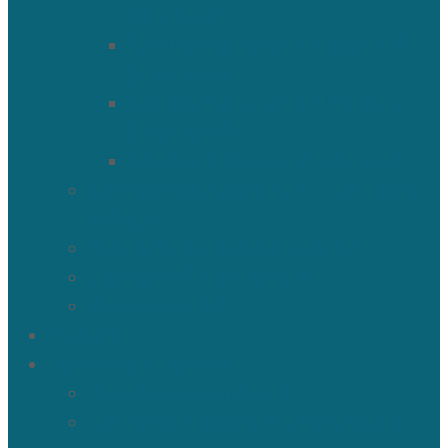
(Ульянов)
Священномученик Василий
(Крымкин)
Священномученик Михаил
(Троицкий)
Мученик Иоанн (Любимов)
Священнослужители Троицкого
собора
Расписание богослужений
Дежурный священник
Панорама 3D
Новости
Таинства и требы
Таинство крещения
Таинство Покаяния (Исповедь)