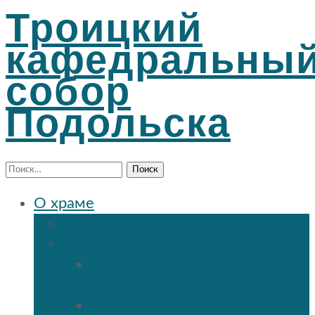
Троицкий
кафедральны
собор
Подольска
Найти:
О храме
История Троицкого собора
Подольские новомученики
Священномученик Петр
(Ворона)
Священномученик Николай