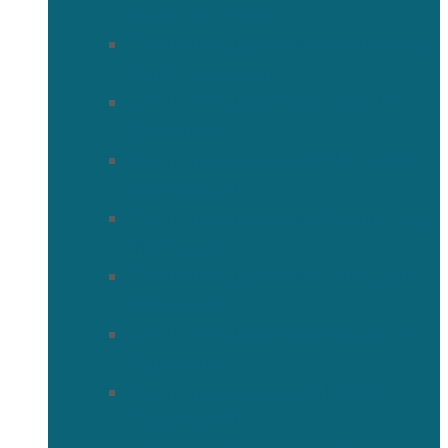
(Агафонников)
Священномученик Александр
(Агафонников)
Священномученик Сергий
(Фелицын)
Священномученик Николай
(Поспелов)
Священномученик Александр
(Минервин)
Священномученик Тимофей
(Ульянов)
Священномученик Василий
(Крымкин)
Священномученик Михаил
(Троицкий)