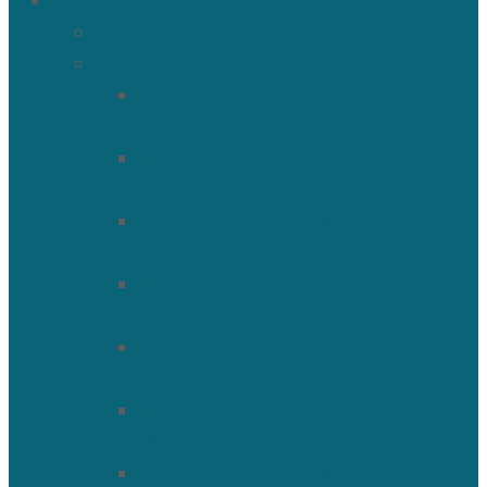
О храме
История Троицкого собора
Подольские новомученики
Священномученик Петр
(Ворона)
Священномученик Николай
(Агафонников)
Священномученик Александр
(Агафонников)
Священномученик Сергий
(Фелицын)
Священномученик Николай
(Поспелов)
Священномученик Александр
(Минервин)
Священномученик Тимофей