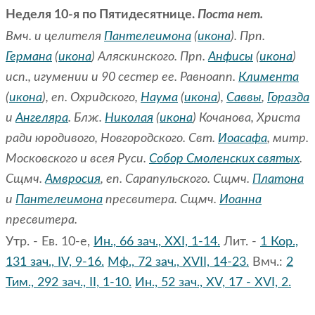
Неделя 10-я по Пятидесятнице.
Поста нет.
Вмч. и целителя
Пантелеимона
(
икона
). Прп.
Германа
(
икона
) Аляскинского. Прп.
Анфисы
(
икона
)
исп., игумении и 90 сестер ее. Равноапп.
Климента
(
икона
), еп. Охридского,
Наума
(
икона
),
Саввы
,
Горазда
и
Ангеляра
. Блж.
Николая
(
икона
) Кочанова, Христа
ради юродивого, Новгородского. Свт.
Иоасафа
, митр.
Московского и всея Руси.
Собор Смоленских святых
.
Сщмч.
Амвросия
, еп. Сарапульского. Сщмч.
Платона
и
Пантелеимона
пресвитера. Сщмч.
Иоанна
пресвитера.
Утр. - Ев. 10-е,
Ин., 66 зач., XXI, 1-14.
Лит. -
1 Кор.,
131 зач., IV, 9-16.
Мф., 72 зач., XVII, 14-23.
Вмч.:
2
Тим., 292 зач., II, 1-10.
Ин., 52 зач., XV, 17 - XVI, 2.