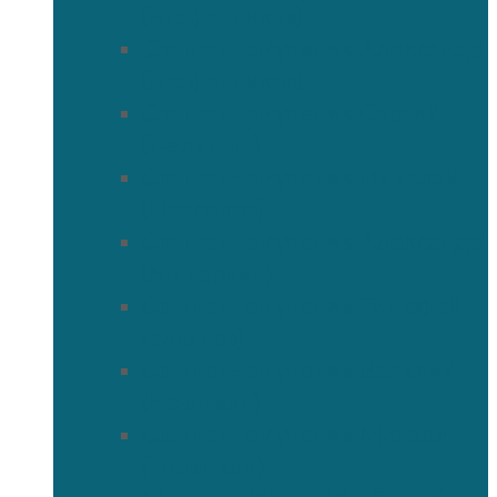
(Агафонников)
Священномученик Александр
(Агафонников)
Священномученик Сергий
(Фелицын)
Священномученик Николай
(Поспелов)
Священномученик Александр
(Минервин)
Священномученик Тимофей
(Ульянов)
Священномученик Василий
(Крымкин)
Священномученик Михаил
(Троицкий)