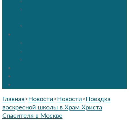
Таинство венчания
Соборование и Причастие на
дому
Отпевание
Воскресная школа
О нашей воскресной школе
Расписание
Праздники и мероприятия
ПРОТОС
Социальное служение
Контакты
Главная
>
Новости
>
Новости
>
Поездка
воскресной школы в Храм Христа
Спасителя в Москве