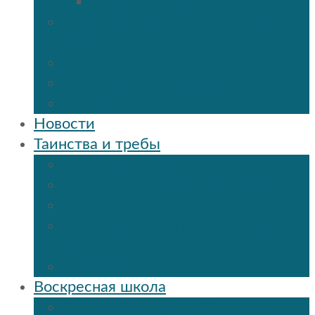
Мученик Иоанн (Любимов)
Священнослужители Троицкого
собора
Расписание богослужений
Дежурный священник
Панорама 3D
Новости
Таинства и требы
Таинство крещения
Таинство Покаяния (Исповедь)
Таинство венчания
Соборование и Причастие на
дому
Отпевание
Воскресная школа
О нашей воскресной школе