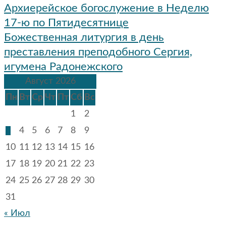
Навигация
Архиерейское богослужение в Неделю
по
17-ю по Пятидесятнице
записям
Божественная литургия в день
преставления преподобного Сергия,
игумена Радонежского
Август 2026
Пн
Вт
Ср
Чт
Пт
Сб
Вс
1
2
3
4
5
6
7
8
9
10
11
12
13
14
15
16
17
18
19
20
21
22
23
24
25
26
27
28
29
30
31
« Июл