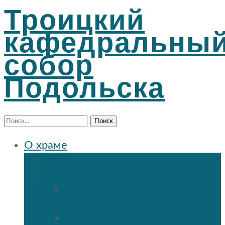
Троицкий
кафедральны
собор
Подольска
Найти:
О храме
История Троицкого собора
Подольские новомученики
Священномученик Петр
(Ворона)
Священномученик Николай