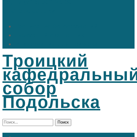
18; +7 (916) 501 26 30
Быстрые ссылки
Расписание богослужений
Дежурный священник
Информация для прихожан
Троицкий
кафедральны
собор
Подольска
Найти: