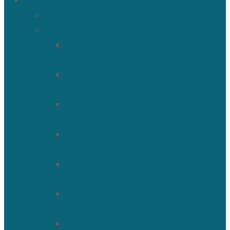
О храме
История Троицкого собора
Подольские новомученики
Священномученик Петр
(Ворона)
Священномученик Николай
(Агафонников)
Священномученик Александр
(Агафонников)
Священномученик Сергий
(Фелицын)
Священномученик Николай
(Поспелов)
Священномученик Александр
(Минервин)
Священномученик Тимофей