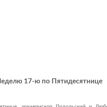
Неделю 17-ю по Пятидесятнице
ятнице, архиепископ Подольский и Лю