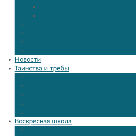
Священномученик Михаил (Тр
Мученик Иоанн (Любимов)
Священнослужители Троицкого со
Расписание богослужений
Дежурный священник
Панорама 3D
Новости
Таинства и требы
Таинство крещения
Таинство Покаяния (Исповедь)
Таинство венчания
Соборование и Причастие на дому
Отпевание
Воскресная школа
О нашей воскресной школе