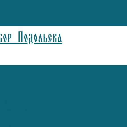
бор Подольска
а)
афонников)
Агафонников)
лицын)
спелов)