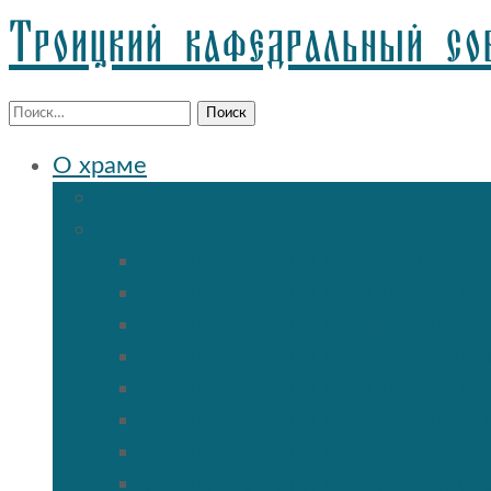
Троицкий кафедральный со
Найти:
О храме
История Троицкого собора
Подольские новомученики
Священномученик Петр (Ворон
Священномученик Николай (Аг
Священномученик Александр (
Священномученик Сергий (Фе
Священномученик Николай (По
Священномученик Александр 
Священномученик Тимофей (Ул
Священномученик Василий (К