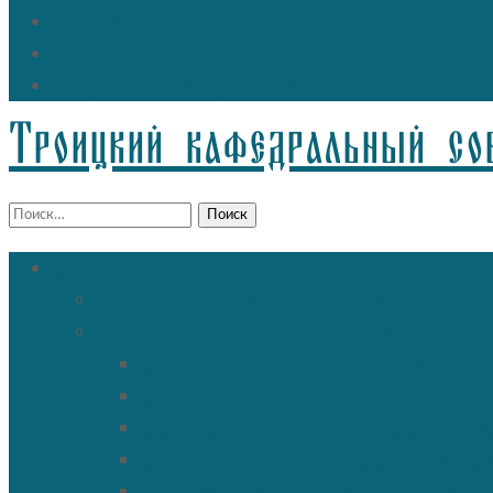
Расписание богослужений
Дежурный священник
Информация для прихожан
Троицкий кафедральный со
Найти:
О храме
История Троицкого собора
Подольские новомученики
Священномученик Петр (Ворон
Священномученик Николай (Аг
Священномученик Александр (
Священномученик Сергий (Фе
Священномученик Николай (По