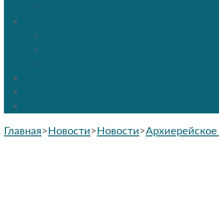
Отпевание
Воскресная школа
О нашей воскресной школе
Расписание
Праздники и мероприятия
ПРОТОС
Социальное служение
Контакты
Главная
>
Новости
>
Новости
>
Архиерейское