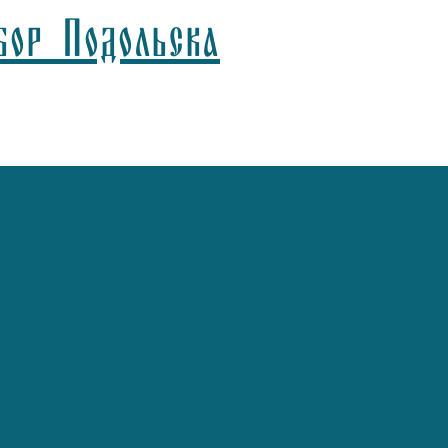
бор Подольска
а)
афонников)
Агафонников)
лицын)
спелов)
(Минервин)
ьянов)
рымкин)