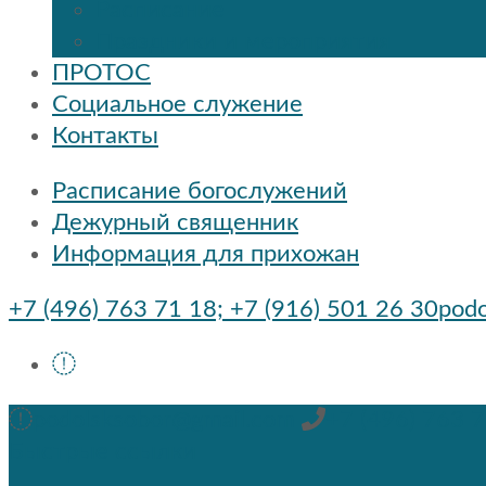
Расписание
Праздники и мероприятия
ПРОТОС
Социальное служение
Контакты
Расписание богослужений
Дежурный священник
Информация для прихожан
+7 (496) 763 71 18; +7 (916) 501 26 30
podo
podolsksobor@gmail.com
+7 (496) 763 7
Быстрые ссылки