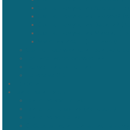
Священномученик Александр 
Священномученик Тимофей (Ул
Священномученик Василий (К
Священномученик Михаил (Тр
Мученик Иоанн (Любимов)
Священнослужители Троицкого со
Расписание богослужений
Дежурный священник
Панорама 3D
Новости
Таинства и требы
Таинство крещения
Таинство Покаяния (Исповедь)
Таинство венчания
Соборование и Причастие на дому