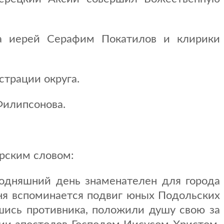
га иерей Серафим Покатилов и клирики
страции округа.
Филипсонова.
рским словом:
годняшний день знаменателен для города
дня вспоминается подвиг юных Подольских
вшись противника, положили душу свою за