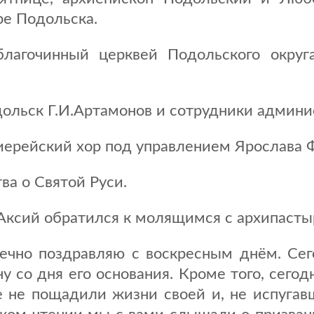
ре Подольска.
благочинный церквей Подольского окру
дольск Г.И.Артамонов и сотрудники админи
иерейский хор под управлением Ярослава 
ва о Святой Руси.
Аксий обратился к молящимся с архипасты
рдечно поздравляю с воскресным днём. Се
 со дня его основания. Кроме того, сего
е не пощадили жизни своей и, не испуга