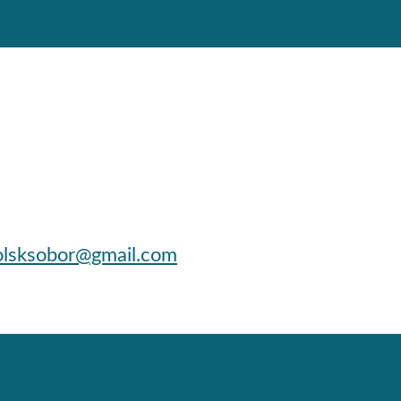
lsksobor@gmail.com
1 18; +7 (916) 501 26 30