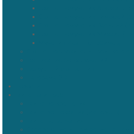
Священномученик Александр 
Священномученик Тимофей (Ул
Священномученик Василий (К
Священномученик Михаил (Тр
Мученик Иоанн (Любимов)
Священнослужители Троицкого со
Расписание богослужений
Дежурный священник
Панорама 3D
Новости
Таинства и требы
Таинство крещения
Таинство Покаяния (Исповедь)
Таинство венчания
Соборование и Причастие на дому