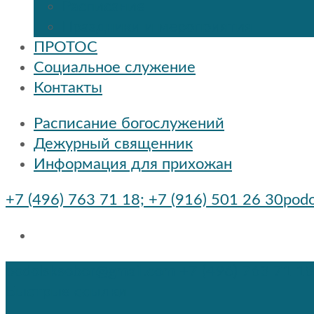
Расписание
Праздники и мероприятия
ПРОТОС
Социальное служение
Контакты
Расписание богослужений
Дежурный священник
Информация для прихожан
+7 (496) 763 71 18; +7 (916) 501 26 30
podo
podolsksobor@gmail.com
+7 (496) 763 71 18
Быстрые ссылки