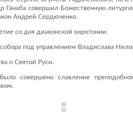
др Ганаба совершил Божественную литурги
акон Андрей Сердюченко.
етие со дня диаконской хиротонии.
собора под управлением Владислава Нило
ва о Святой Руси.
было совершено славление преподобно
вом.