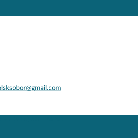
lsksobor@gmail.com
; +7 (916) 501 26 30