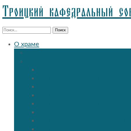
Троицкий кафедральный со
Найти:
О храме
История Троицкого собора
Подольские новомученики
Священномученик Петр (Ворон
Священномученик Николай (Аг
Священномученик Александр (
Священномученик Сергий (Фе
Священномученик Николай (По
Священномученик Александр 
Священномученик Тимофей (Ул
Священномученик Василий (К