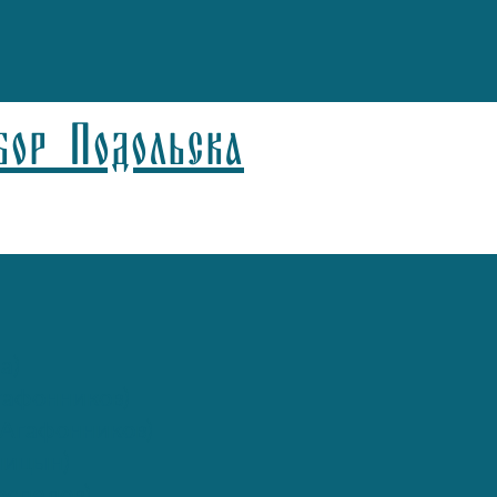
бор Подольска
а)
афонников)
Агафонников)
лицын)
спелов)