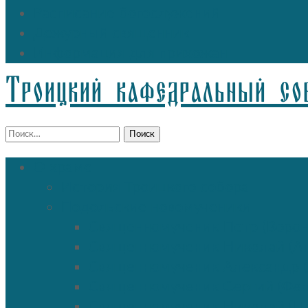
Расписание богослужений
Дежурный священник
Информация для прихожан
Троицкий кафедральный со
Найти:
О храме
История Троицкого собора
Подольские новомученики
Священномученик Петр (Ворон
Священномученик Николай (Аг
Священномученик Александр (
Священномученик Сергий (Фе
Священномученик Николай (По