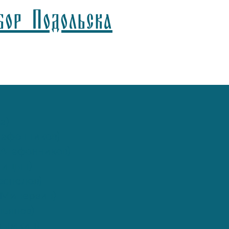
бор Подольска
а)
афонников)
Агафонников)
лицын)
спелов)
(Минервин)
ьянов)
рымкин)