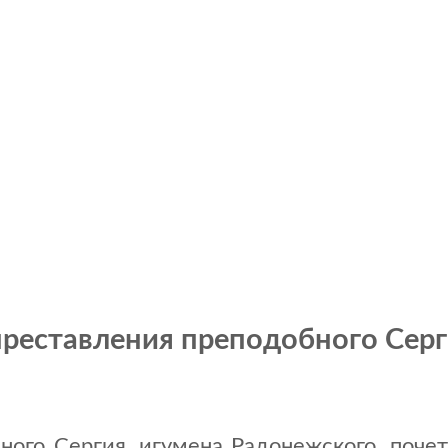
преставления преподобного Сер
бного Сергия, игумена Радонежского, поче