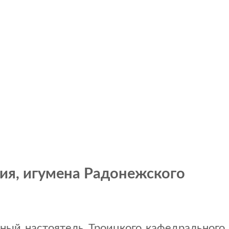
гия, игумена Радонежского
тный настоятель Троицкого кафедрального