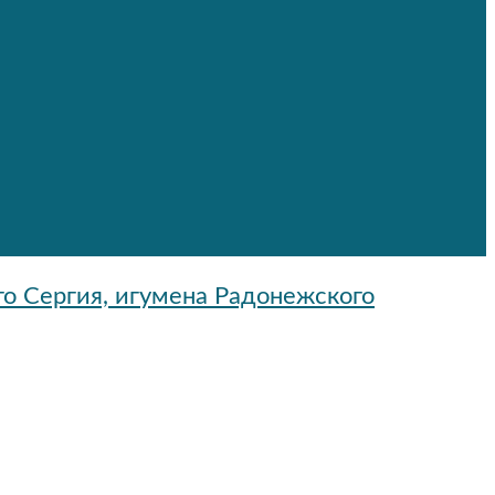
го Сергия, игумена Радонежского