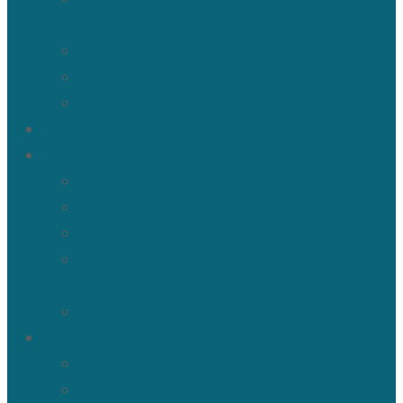
собора
Расписание богослужений
Дежурный священник
Панорама 3D
Новости
Таинства и требы
Таинство крещения
Таинство Покаяния (Исповедь)
Таинство венчания
Соборование и Причастие на
дому
Отпевание
Воскресная школа
О нашей воскресной школе
Расписание