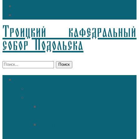
Дежурный священник
Информация для прихожан
Троицкий кафедральный
собор Подольска
Найти:
О храме
История Троицкого собора
Подольские новомученики
Священномученик Петр
(Ворона)
Священномученик Николай
(Агафонников)