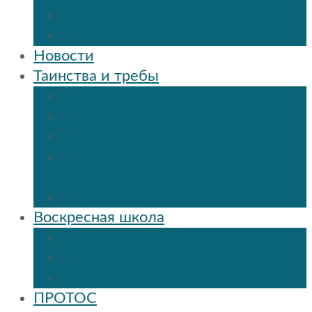
Дежурный священник
Панорама 3D
Новости
Таинства и требы
Таинство крещения
Таинство Покаяния (Исповедь)
Таинство венчания
Соборование и Причастие на
дому
Отпевание
Воскресная школа
О нашей воскресной школе
Расписание
Праздники и мероприятия
ПРОТОС