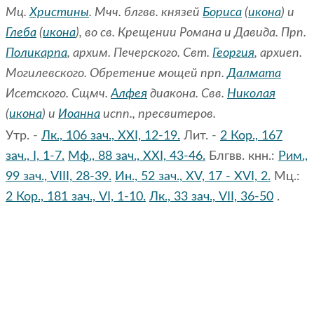
Мц.
Христины
. Мчч. блгвв. князей
Бориса
(
икона
) и
Глеба
(
икона
), во св. Крещении Романа и Давида. Прп.
Поликарпа
, архим. Печерского. Свт.
Георгия
, архиеп.
Могилевского. Обретение мощей прп.
Далмата
Исетского. Сщмч.
Алфея
диакона. Свв.
Николая
(
икона
) и
Иоанна
испп., пресвитеров.
Утр. -
Лк., 106 зач., XXI, 12-19.
Лит. -
2 Кор., 167
зач., I, 1-7.
Мф., 88 зач., XXI, 43-46.
Блгвв. кнн.:
Рим.,
99 зач., VIII, 28-39.
Ин., 52 зач., XV, 17 - XVI, 2.
Мц.:
2 Кор., 181 зач., VI, 1-10.
Лк., 33 зач., VII, 36-50
.