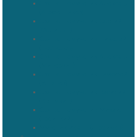
Священномученик Александр
(Агафонников)
Священномученик Сергий
(Фелицын)
Священномученик Николай
(Поспелов)
Священномученик Александр
(Минервин)
Священномученик Тимофей
(Ульянов)
Священномученик Василий
(Крымкин)
Священномученик Михаил
(Троицкий)
Мученик Иоанн (Любимов)
Священнослужители Троицкого