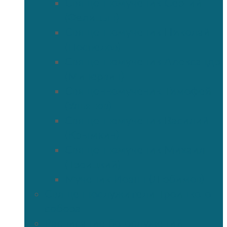
Священномученик Сергий
(Фелицын)
Священномученик Николай
(Поспелов)
Священномученик Александр
(Минервин)
Священномученик Тимофей
(Ульянов)
Священномученик Василий
(Крымкин)
Священномученик Михаил
(Троицкий)
Мученик Иоанн (Любимов)
Священнослужители Троицкого
собора
Расписание богослужений