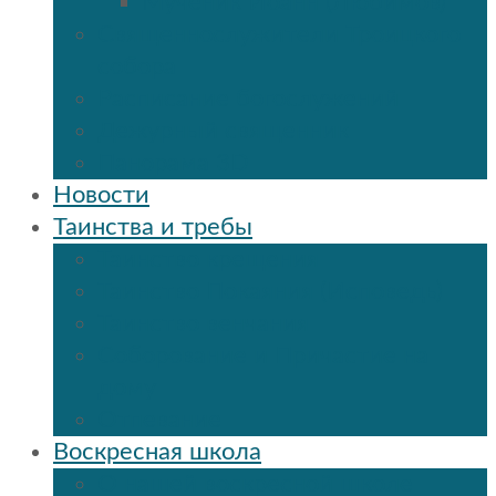
Мученик Иоанн (Любимов)
Священнослужители Троицкого
собора
Расписание богослужений
Дежурный священник
Панорама 3D
Новости
Таинства и требы
Таинство крещения
Таинство Покаяния (Исповедь)
Таинство венчания
Соборование и Причастие на
дому
Отпевание
Воскресная школа
О нашей воскресной школе