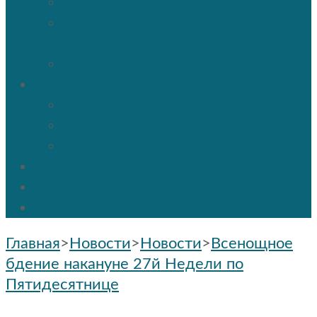
Таинство венчания
Соборование и Причастие на
дому
Отпевание
Воскресная школа
О нашей воскресной школе
Расписание
Праздники и мероприятия
ПРОТОС
Социальное служение
Контакты
Главная
>
Новости
>
Новости
>
Всенощное
бдение накануне 27й Недели по
Пятидесятнице