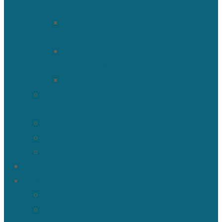
(Ульянов)
Священномученик Василий
(Крымкин)
Священномученик Михаил
(Троицкий)
Мученик Иоанн (Любимов)
Священнослужители Троицкого
собора
Расписание богослужений
Дежурный священник
Панорама 3D
Новости
Таинства и требы
Таинство крещения
Таинство Покаяния (Исповедь)