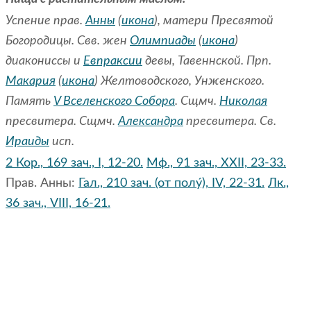
Успение прав.
Анны
(
икона
), матери Пресвятой
Богородицы. Свв. жен
Олимпиады
(
икона
)
диакониссы и
Евпраксии
девы, Тавеннской. Прп.
Макария
(
икона
) Желтоводского, Унженского.
Память
V Вселенского Собора
. Сщмч.
Николая
пресвитера. Сщмч.
Александра
пресвитера. Св.
Ираиды
исп.
2 Кор., 169 зач., I, 12-20.
Мф., 91 зач., XXII, 23-33.
Прав. Анны:
Гал., 210 зач. (от полу́), IV, 22-31.
Лк.,
36 зач., VIII, 16-21.