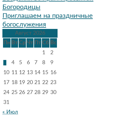
записям
Богородицы
Приглашаем на праздничные
богослужения
Август 2026
Пн
Вт
Ср
Чт
Пт
Сб
Вс
1
2
3
4
5
6
7
8
9
10
11
12
13
14
15
16
17
18
19
20
21
22
23
24
25
26
27
28
29
30
31
« Июл