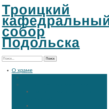
Троицкий
кафедральны
собор
Подольска
Найти:
О храме
История Троицкого собора
Подольские новомученики
Священномученик Петр
(Ворона)
Священномученик Николай