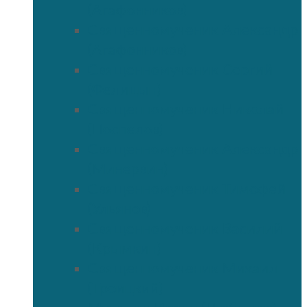
(Агафонников)
Священномученик Александр
(Агафонников)
Священномученик Сергий
(Фелицын)
Священномученик Николай
(Поспелов)
Священномученик Александр
(Минервин)
Священномученик Тимофей
(Ульянов)
Священномученик Василий
(Крымкин)
Священномученик Михаил
(Троицкий)