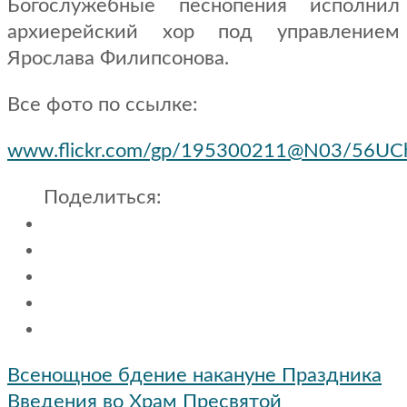
Богослужебные песнопения исполнил
архиерейский хор под управлением
Ярослава Филипсонова.
Все фото по ссылке:
www.flickr.com/gp/195300211@N03/56UC
Поделиться:
Навигация
Всенощное бдение накануне Праздника
по
Введения во Храм Пресвятой