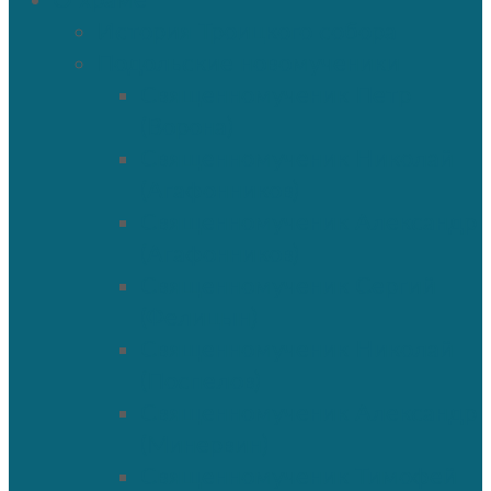
О храме
История Троицкого собора
Подольские новомученики
Священномученик Петр
(Ворона)
Священномученик Николай
(Агафонников)
Священномученик Александр
(Агафонников)
Священномученик Сергий
(Фелицын)
Священномученик Николай
(Поспелов)
Священномученик Александр
(Минервин)
Священномученик Тимофей