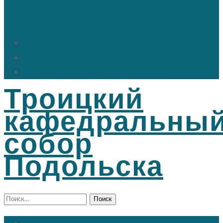
18; +7 (916) 501 26 30
Быстрые ссылки
Расписание богослужений
Дежурный священник
Информация для прихожан
Троицкий
кафедральны
собор
Подольска
Найти: