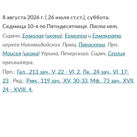
8 августа 2026 г. ( 26 июля ст.ст.), суббота.
Седмица 10-я по Пятидесятнице.
Поста нет.
Сщмчч.
Ермолая
(
икона
),
Ермиппа
и
Ермократа
,
иереев Никомидийских. Прмц.
Параскевы
. Прп.
Моисея
(
икона
) Угрина, Печерского. Сщмч.
Сергия
пресвитера.
Прп.:
Гал., 213 зач., V, 22 - VI, 2.
Лк., 24 зач., VI, 17-
23
. Ряд.:
Рим., 119 зач., XV, 30-33.
Мф., 73 зач., XVII,
24 - XVIII, 4.