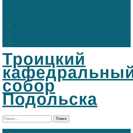
71 18; +7 (916) 501 26 30
Быстрые ссылки
Расписание богослужений
Дежурный священник
Информация для прихожан
Троицкий
кафедральны
собор
Подольска
Найти: