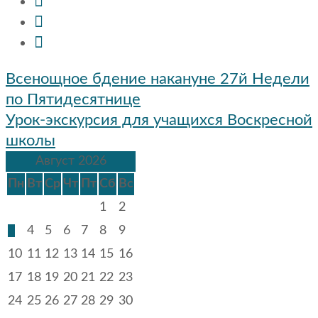
Навигация
Всенощное бдение накануне 27й Недели
по
по Пятидесятнице
записям
Урок-экскурсия для учащихся Воскресной
школы
Август 2026
Пн
Вт
Ср
Чт
Пт
Сб
Вс
1
2
3
4
5
6
7
8
9
10
11
12
13
14
15
16
17
18
19
20
21
22
23
24
25
26
27
28
29
30