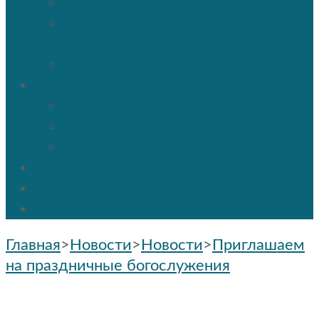
Таинство венчания
Соборование и Причастие на
дому
Отпевание
Воскресная школа
О нашей воскресной школе
Расписание
Праздники и мероприятия
ПРОТОС
Социальное служение
Контакты
Главная
>
Новости
>
Новости
>
Приглашаем
на праздничные богослужения