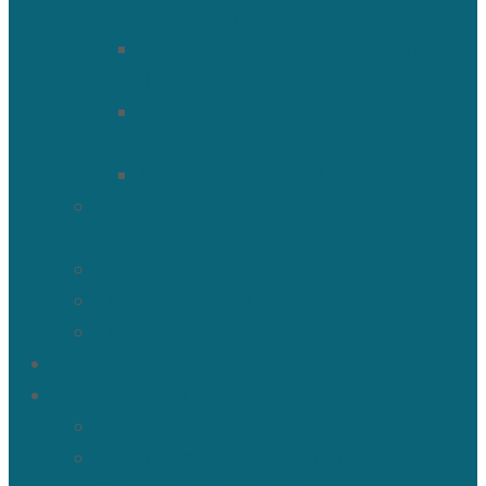
(Ульянов)
Священномученик Василий
(Крымкин)
Священномученик Михаил
(Троицкий)
Мученик Иоанн (Любимов)
Священнослужители Троицкого
собора
Расписание богослужений
Дежурный священник
Панорама 3D
Новости
Таинства и требы
Таинство крещения
Таинство Покаяния (Исповедь)