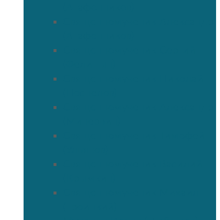
(Агафонников)
Священномученик Александр
(Агафонников)
Священномученик Сергий
(Фелицын)
Священномученик Николай
(Поспелов)
Священномученик Александр
(Минервин)
Священномученик Тимофей
(Ульянов)
Священномученик Василий
(Крымкин)
Священномученик Михаил
(Троицкий)