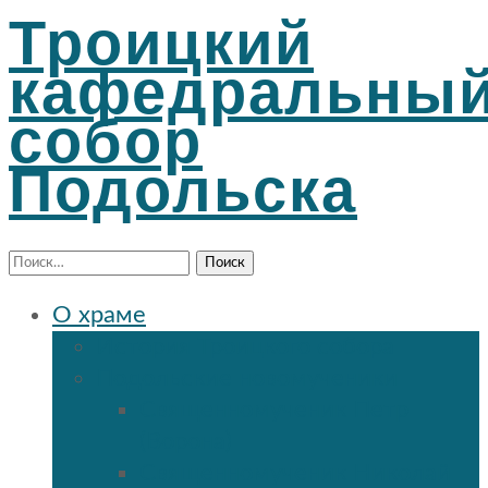
Троицкий
кафедральны
собор
Подольска
Найти:
О храме
История Троицкого собора
Подольские новомученики
Священномученик Петр
(Ворона)
Священномученик Николай