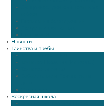
Мученик Иоанн (Любимов)
Священнослужители Троицкого
собора
Расписание богослужений
Дежурный священник
Панорама 3D
Новости
Таинства и требы
Таинство крещения
Таинство Покаяния (Исповедь)
Таинство венчания
Соборование и Причастие на
дому
Отпевание
Воскресная школа
О нашей воскресной школе