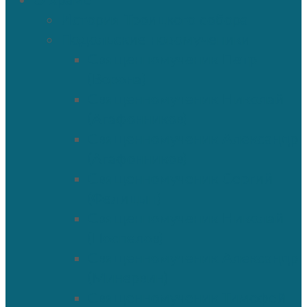
О храме
История Троицкого собора
Подольские новомученики
Священномученик Петр
(Ворона)
Священномученик Николай
(Агафонников)
Священномученик Александр
(Агафонников)
Священномученик Сергий
(Фелицын)
Священномученик Николай
(Поспелов)
Священномученик Александр
(Минервин)
Священномученик Тимофей