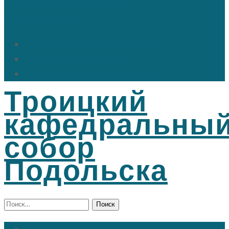
18; +7 (916) 501 26 30
Быстрые ссылки
Расписание богослужений
Дежурный священник
Информация для прихожан
Троицкий
кафедральны
собор
Подольска
Найти: