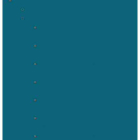
О храме
История Троицкого собора
Подольские новомученики
Священномученик Петр
(Ворона)
Священномученик Николай
(Агафонников)
Священномученик Александр
(Агафонников)
Священномученик Сергий
(Фелицын)
Священномученик Николай
(Поспелов)
Священномученик Александр
(Минервин)
Священномученик Тимофей