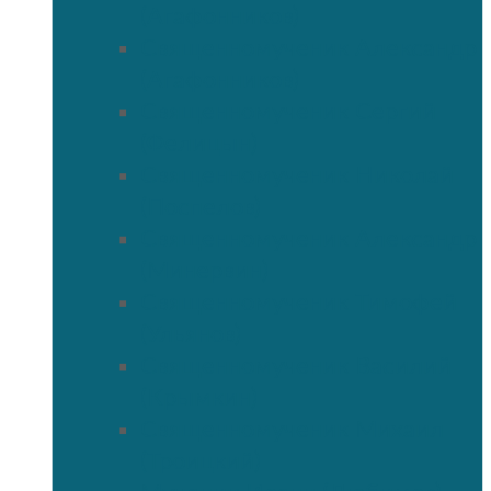
(Агафонников)
Священномученик Александр
(Агафонников)
Священномученик Сергий
(Фелицын)
Священномученик Николай
(Поспелов)
Священномученик Александр
(Минервин)
Священномученик Тимофей
(Ульянов)
Священномученик Василий
(Крымкин)
Священномученик Михаил
(Троицкий)