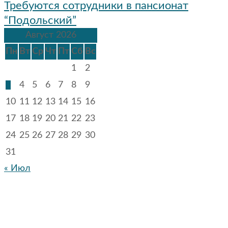
записям
Требуются сотрудники в пансионат
“Подольский”
Август 2026
Пн
Вт
Ср
Чт
Пт
Сб
Вс
1
2
3
4
5
6
7
8
9
10
11
12
13
14
15
16
17
18
19
20
21
22
23
24
25
26
27
28
29
30
31
« Июл