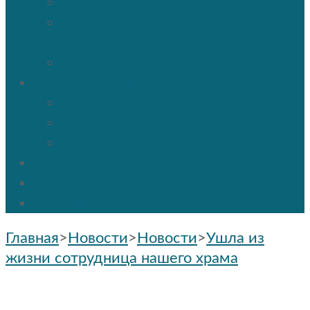
Таинство венчания
Соборование и Причастие на
дому
Отпевание
Воскресная школа
О нашей воскресной школе
Расписание
Праздники и мероприятия
ПРОТОС
Социальное служение
Контакты
Главная
>
Новости
>
Новости
>
Ушла из
жизни сотрудница нашего храма