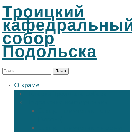
Троицкий
кафедральны
собор
Подольска
Найти:
О храме
История Троицкого собора
Подольские новомученики
Священномученик Петр
(Ворона)
Священномученик Николай