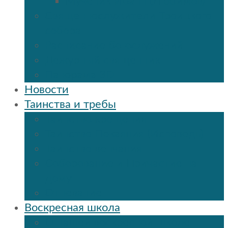
Мученик Иоанн (Любимов)
Священнослужители Троицкого
собора
Расписание богослужений
Дежурный священник
Панорама 3D
Новости
Таинства и требы
Таинство крещения
Таинство Покаяния (Исповедь)
Таинство венчания
Соборование и Причастие на
дому
Отпевание
Воскресная школа
О нашей воскресной школе