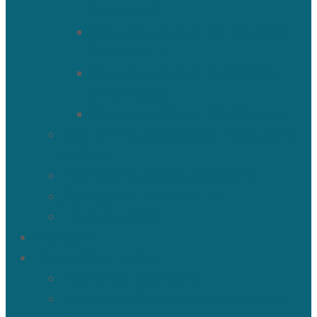
(Ульянов)
Священномученик Василий
(Крымкин)
Священномученик Михаил
(Троицкий)
Мученик Иоанн (Любимов)
Священнослужители Троицкого
собора
Расписание богослужений
Дежурный священник
Панорама 3D
Новости
Таинства и требы
Таинство крещения
Таинство Покаяния (Исповедь)