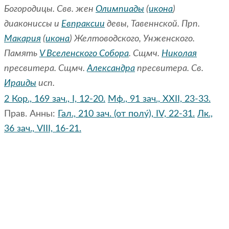
Богородицы. Свв. жен
Олимпиады
(
икона
)
диакониссы и
Евпраксии
девы, Тавеннской. Прп.
Макария
(
икона
) Желтоводского, Унженского.
Память
V Вселенского Собора
. Сщмч.
Николая
пресвитера. Сщмч.
Александра
пресвитера. Св.
Ираиды
исп.
2 Кор., 169 зач., I, 12-20.
Мф., 91 зач., XXII, 23-33.
Прав. Анны:
Гал., 210 зач. (от полу́), IV, 22-31.
Лк.,
36 зач., VIII, 16-21.