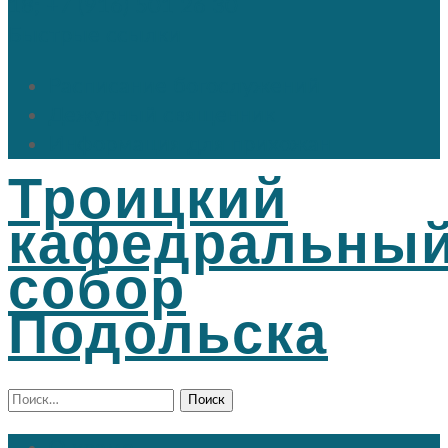
18; +7 (916) 501 26 30
Быстрые ссылки
Расписание богослужений
Дежурный священник
Информация для прихожан
Троицкий
кафедральны
собор
Подольска
Найти: