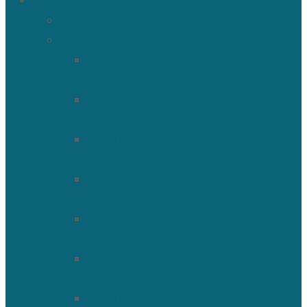
О храме
История Троицкого собора
Подольские новомученики
Священномученик Петр
(Ворона)
Священномученик Николай
(Агафонников)
Священномученик Александр
(Агафонников)
Священномученик Сергий
(Фелицын)
Священномученик Николай
(Поспелов)
Священномученик Александр
(Минервин)
Священномученик Тимофей