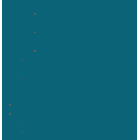
(Ульянов)
Священномученик Василий
(Крымкин)
Священномученик Михаил
(Троицкий)
Мученик Иоанн (Любимов)
Священнослужители Троицкого
собора
Расписание богослужений
Дежурный священник
Панорама 3D
Новости
Таинства и требы
Таинство крещения
Таинство Покаяния (Исповедь)