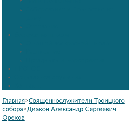
Таинство венчания
Соборование и Причастие на
дому
Отпевание
Воскресная школа
О нашей воскресной школе
Расписание
Праздники и мероприятия
ПРОТОС
Социальное служение
Контакты
Главная
>
Священнослужители Троицкого
собора
>
Диакон Александр Сергеевич
Орехов