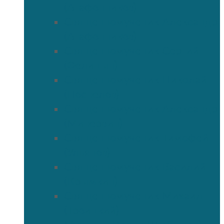
(Агафонников)
Священномученик Александр
(Агафонников)
Священномученик Сергий
(Фелицын)
Священномученик Николай
(Поспелов)
Священномученик Александр
(Минервин)
Священномученик Тимофей
(Ульянов)
Священномученик Василий
(Крымкин)
Священномученик Михаил
(Троицкий)