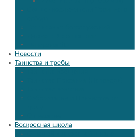
Мученик Иоанн (Любимов)
Священнослужители Троицкого
собора
Расписание богослужений
Дежурный священник
Панорама 3D
Новости
Таинства и требы
Таинство крещения
Таинство Покаяния (Исповедь)
Таинство венчания
Соборование и Причастие на
дому
Отпевание
Воскресная школа
О нашей воскресной школе