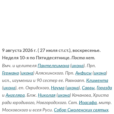
9 августа 2026 г. ( 27 июля ст.ст.), воскресенье.
Неделя 10-я по Пятидесятнице.
Поста нет.
Вмч. и целителя
Пантелеимона
(
икона
). Прп.
Германа
(
икона
) Аляскинского. Прп.
Анфисы
(
икона
)
исп., игумении и 90 сестер ее. Равноапп.
Климента
(
икона
), еп. Охридского,
Наума
(
икона
),
Саввы
,
Горазда
и
Ангеляра
. Блж.
Николая
(
икона
) Кочанова, Христа
ради юродивого, Новгородского. Свт.
Иоасафа
, митр.
Московского и всея Руси.
Собор Смоленских святых
.