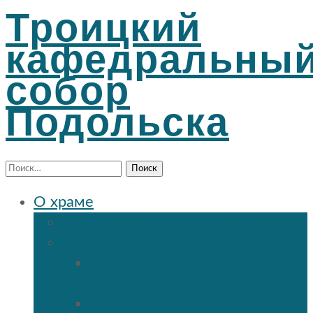
Троицкий
кафедральны
собор
Подольска
Найти:
О храме
История Троицкого собора
Подольские новомученики
Священномученик Петр
(Ворона)
Священномученик Николай