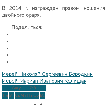
В 2014 г. награжден правом ношения
двойного ораря.
Поделиться:
Навигация
Иерей Николай Сергеевич Бородкин
по
Иерей Мариан Иванович Колищак
записям
Август 2026
Пн
Вт
Ср
Чт
Пт
Сб
Вс
1
2