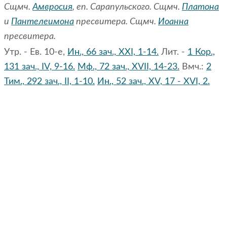
Сщмч.
Амвросия
, еп. Сарапульского. Сщмч.
Платона
и
Пантелеимона
пресвитера. Сщмч.
Иоанна
пресвитера.
Утр. - Ев. 10-е,
Ин., 66 зач., XXI, 1-14.
Лит. -
1 Кор.,
131 зач., IV, 9-16.
Мф., 72 зач., XVII, 14-23.
Вмч.:
2
Тим., 292 зач., II, 1-10.
Ин., 52 зач., XV, 17 - XVI, 2.