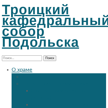
Троицкий
кафедральны
собор
Подольска
Найти:
О храме
История Троицкого собора
Подольские новомученики
Священномученик Петр
(Ворона)
Священномученик Николай