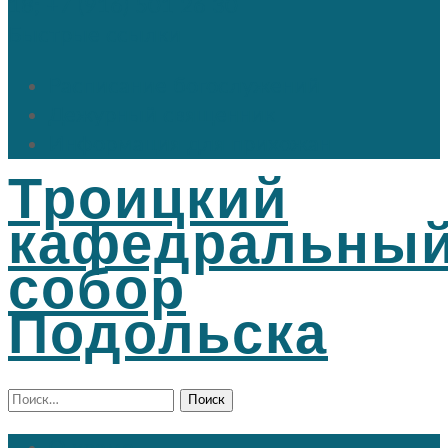
18; +7 (916) 501 26 30
Быстрые ссылки
Расписание богослужений
Дежурный священник
Информация для прихожан
Троицкий
кафедральны
собор
Подольска
Найти: