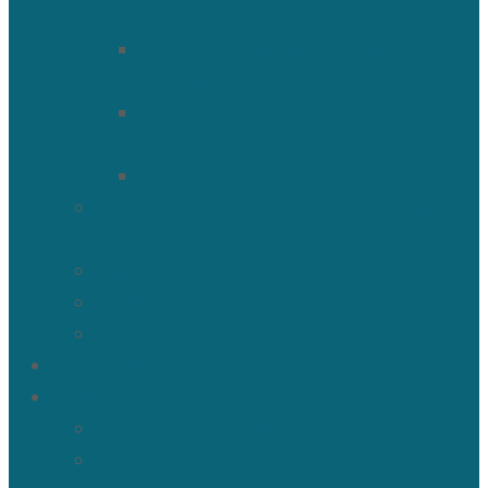
(Ульянов)
Священномученик Василий
(Крымкин)
Священномученик Михаил
(Троицкий)
Мученик Иоанн (Любимов)
Священнослужители Троицкого
собора
Расписание богослужений
Дежурный священник
Панорама 3D
Новости
Таинства и требы
Таинство крещения
Таинство Покаяния (Исповедь)