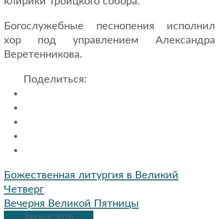
клирики Троицкого собора.
Богослужебные песнопения исполнил
хор под управлением Александра
Веретенникова.
Поделиться:
Навигация
Божественная литургия в Великий
по
Четверг
записям
Вечерня Великой Пятницы
Август 2026