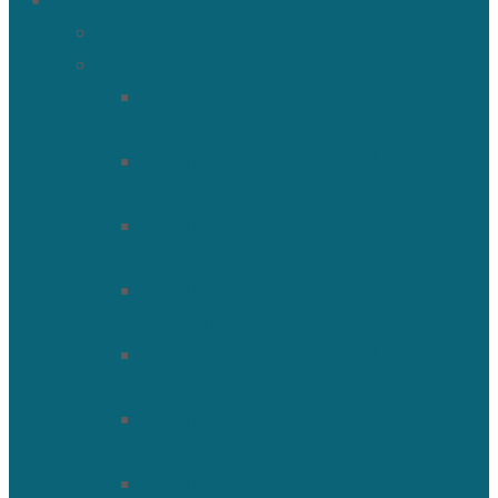
О храме
История Троицкого собора
Подольские новомученики
Священномученик Петр
(Ворона)
Священномученик Николай
(Агафонников)
Священномученик Александр
(Агафонников)
Священномученик Сергий
(Фелицын)
Священномученик Николай
(Поспелов)
Священномученик Александр
(Минервин)
Священномученик Тимофей