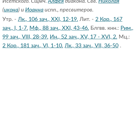
Исетского. Сщмч.
Алфея
диакона. Свв.
Николая
(
икона
) и
Иоанна
испп., пресвитеров.
Утр. -
Лк., 106 зач., XXI, 12-19.
Лит. -
2 Кор., 167
зач., I, 1-7.
Мф., 88 зач., XXI, 43-46.
Блгвв. кнн.:
Рим.,
99 зач., VIII, 28-39.
Ин., 52 зач., XV, 17 - XVI, 2.
Мц.:
2 Кор., 181 зач., VI, 1-10.
Лк., 33 зач., VII, 36-50
.