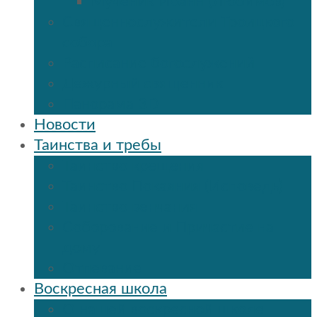
Мученик Иоанн (Любимов)
Священнослужители Троицкого
собора
Расписание богослужений
Дежурный священник
Панорама 3D
Новости
Таинства и требы
Таинство крещения
Таинство Покаяния (Исповедь)
Таинство венчания
Соборование и Причастие на
дому
Отпевание
Воскресная школа
О нашей воскресной школе