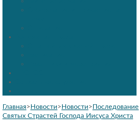
Таинство венчания
Соборование и Причастие на
дому
Отпевание
Воскресная школа
О нашей воскресной школе
Расписание
Праздники и мероприятия
ПРОТОС
Социальное служение
Контакты
Главная
>
Новости
>
Новости
>
Последование
Святых Страстей Господа Иисуса Христа