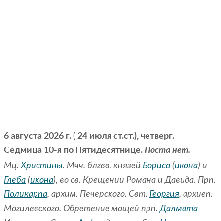
6 августа 2026 г. ( 24 июля ст.ст.), четверг.
Седмица 10-я по Пятидесятнице.
Поста нет.
Мц.
Христины
. Мчч. блгвв. князей
Бориса
(
икона
) и
Глеба
(
икона
), во св. Крещении Романа и Давида. Прп.
Поликарпа
, архим. Печерского. Свт.
Георгия
, архиеп.
Могилевского. Обретение мощей прп.
Далмата