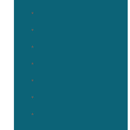
(Агафонников)
Священномученик Александр
(Агафонников)
Священномученик Сергий
(Фелицын)
Священномученик Николай
(Поспелов)
Священномученик Александр
(Минервин)
Священномученик Тимофей
(Ульянов)
Священномученик Василий
(Крымкин)
Священномученик Михаил
(Троицкий)