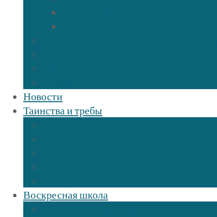
Священномученик Михаил (Трои
Мученик Иоанн (Любимов)
Священнослужители Троицкого собор
Расписание богослужений
Дежурный священник
Панорама 3D
Новости
Таинства и требы
Таинство крещения
Таинство Покаяния (Исповедь)
Таинство венчания
Соборование и Причастие на дому
Отпевание
Воскресная школа
О нашей воскресной школе