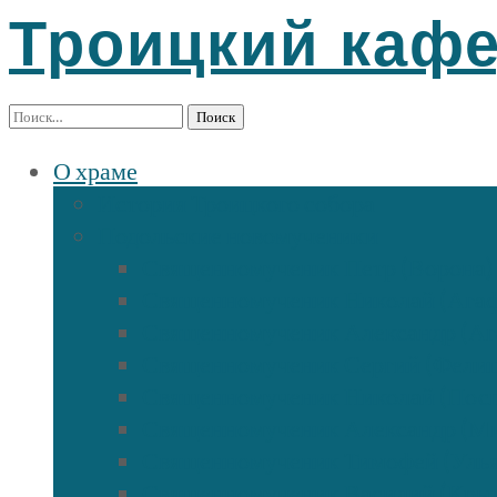
Троицкий каф
Найти:
О храме
История Троицкого собора
Подольские новомученики
Священномученик Петр (Ворона)
Священномученик Николай (Ага
Священномученик Александр (Аг
Священномученик Сергий (Фели
Священномученик Николай (Посп
Священномученик Александр (М
Священномученик Тимофей (Улья
Священномученик Василий (Кры