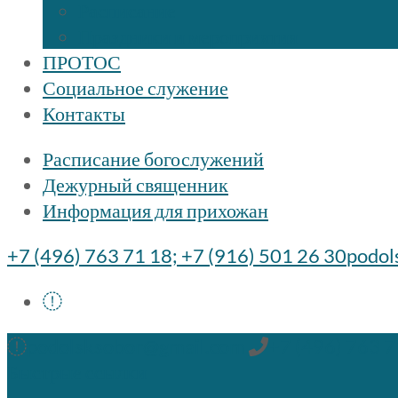
Расписание
Праздники и мероприятия
ПРОТОС
Социальное служение
Контакты
Расписание богослужений
Дежурный священник
Информация для прихожан
+7 (496) 763 71 18; +7 (916) 501 26 30
podol
podolsksobor@gmail.com
+7 (496) 763 7
Быстрые ссылки