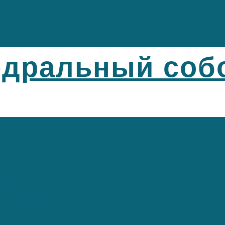
едральный соб
фонников)
афонников)
цын)