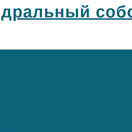
едральный соб
фонников)
афонников)
цын)
елов)
инервин)
нов)
мкин)