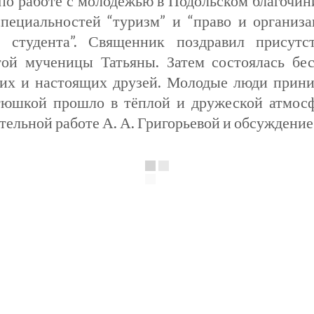
о по работе с молодёжью в Подольском благочи
ециальностей “туризм” и “право и организац
студента”. Священник поздравил присутс
той мученицы Татьяны. Затем состоялась бе
х и настоящих друзей. Молодые люди приним
юшкой прошло в тёплой и дружеской атмосфе
тельной работе А. А. Григорьевой и обсужден