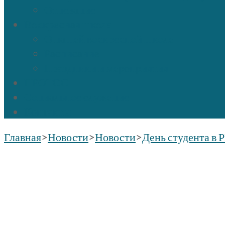
Отпевание
Воскресная школа
О нашей воскресной школе
Расписание
Праздники и мероприятия
ПРОТОС
Социальное служение
Контакты
Главная
>
Новости
>
Новости
>
День студента в