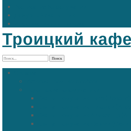
Расписание богослужений
Дежурный священник
Информация для прихожан
Троицкий каф
Найти:
О храме
История Троицкого собора
Подольские новомученики
Священномученик Петр (Ворона)
Священномученик Николай (Ага
Священномученик Александр (Аг
Священномученик Сергий (Фели