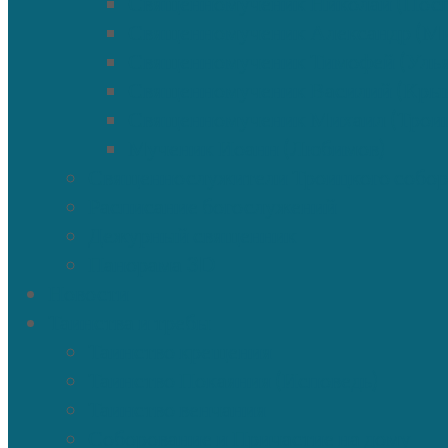
Священномученик Николай (Посп
Священномученик Александр (М
Священномученик Тимофей (Улья
Священномученик Василий (Кры
Священномученик Михаил (Трои
Мученик Иоанн (Любимов)
Священнослужители Троицкого собор
Расписание богослужений
Дежурный священник
Панорама 3D
Новости
Таинства и требы
Таинство крещения
Таинство Покаяния (Исповедь)
Таинство венчания
Соборование и Причастие на дому