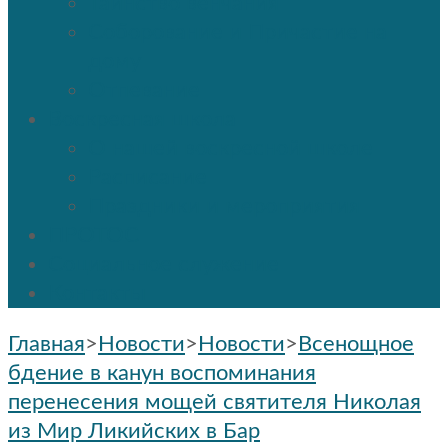
Таинство венчания
Соборование и Причастие на
дому
Отпевание
Воскресная школа
О нашей воскресной школе
Расписание
Праздники и мероприятия
ПРОТОС
Социальное служение
Контакты
Главная
>
Новости
>
Новости
>
Всенощное
бдение в канун воспоминания
перенесения мощей святителя Николая
из Мир Ликийских в Бар