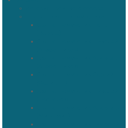
О храме
История Троицкого собора
Подольские новомученики
Священномученик Петр
(Ворона)
Священномученик Николай
(Агафонников)
Священномученик Александр
(Агафонников)
Священномученик Сергий
(Фелицын)
Священномученик Николай
(Поспелов)
Священномученик Александр
(Минервин)
Священномученик Тимофей