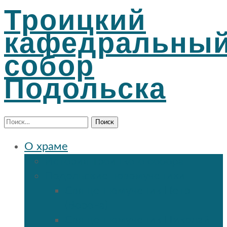
Троицкий
кафедральны
собор
Подольска
Найти:
О храме
История Троицкого собора
Подольские новомученики
Священномученик Петр
(Ворона)
Священномученик Николай