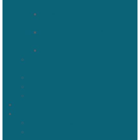
(Ульянов)
Священномученик Василий
(Крымкин)
Священномученик Михаил
(Троицкий)
Мученик Иоанн (Любимов)
Священнослужители Троицкого
собора
Расписание богослужений
Дежурный священник
Панорама 3D
Новости
Таинства и требы
Таинство крещения
Таинство Покаяния (Исповедь)