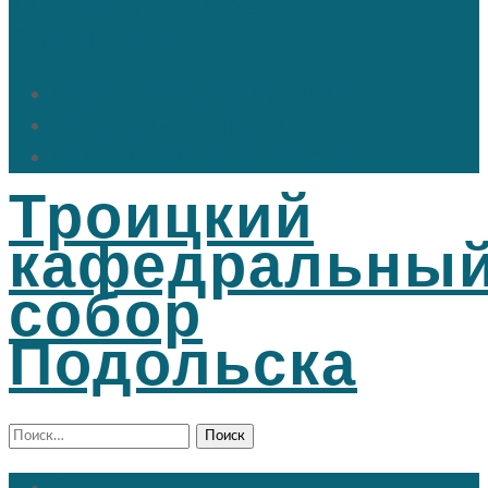
18; +7 (916) 501 26 30
Быстрые ссылки
Расписание богослужений
Дежурный священник
Информация для прихожан
Троицкий
кафедральны
собор
Подольска
Найти: