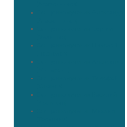
(Агафонников)
Священномученик Александр
(Агафонников)
Священномученик Сергий
(Фелицын)
Священномученик Николай
(Поспелов)
Священномученик Александр
(Минервин)
Священномученик Тимофей
(Ульянов)
Священномученик Василий
(Крымкин)
Священномученик Михаил
(Троицкий)