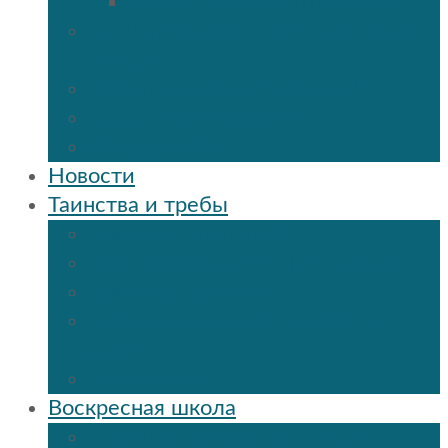
Мученик Иоанн (Любимов)
Священнослужители Троицкого
собора
Расписание богослужений
Дежурный священник
Панорама 3D
Новости
Таинства и требы
Таинство крещения
Таинство Покаяния (Исповедь)
Таинство венчания
Соборование и Причастие на
дому
Отпевание
Воскресная школа
О нашей воскресной школе