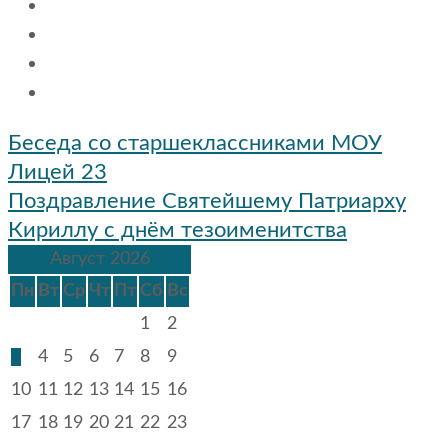
Навигация
Беседа со старшеклассниками МОУ
по
Лицей 23
записям
Поздравление Святейшему Патриарху
Кириллу с днём тезоименитства
Август 2026
Пн
Вт
Ср
Чт
Пт
Сб
Вс
1
2
3
4
5
6
7
8
9
10
11
12
13
14
15
16
17
18
19
20
21
22
23