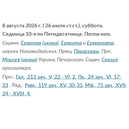
8 августа 2026 г. ( 26 июля ст.ст.), суббота.
Седмица 10-я по Пятидесятнице.
Поста нет.
Сщмчч.
Ермолая
(
икона
),
Ермиппа
и
Ермократа
,
иереев Никомидийских. Прмц.
Параскевы
. Прп.
Моисея
(
икона
) Угрина, Печерского. Сщмч.
Сергия
пресвитера.
Прп.:
Гал., 213 зач., V, 22 - VI, 2.
Лк., 24 зач., VI, 17-
23
. Ряд.:
Рим., 119 зач., XV, 30-33.
Мф., 73 зач., XVII,
24 - XVIII, 4.