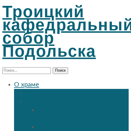
Троицкий
кафедральны
собор
Подольска
Найти:
О храме
История Троицкого собора
Подольские новомученики
Священномученик Петр
(Ворона)
Священномученик Николай