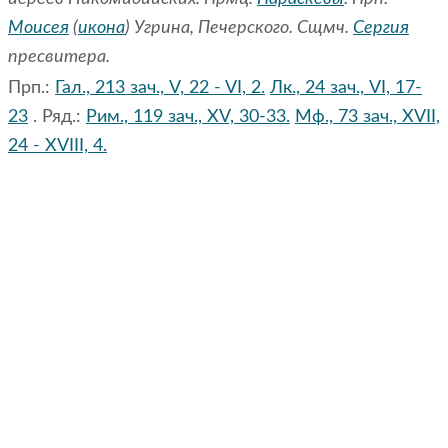
Моисея
(
икона
) Угрина, Печерского. Сщмч.
Сергия
пресвитера.
Прп.:
Гал., 213 зач., V, 22 - VI, 2.
Лк., 24 зач., VI, 17-
23
. Ряд.:
Рим., 119 зач., XV, 30-33.
Мф., 73 зач., XVII,
24 - XVIII, 4.