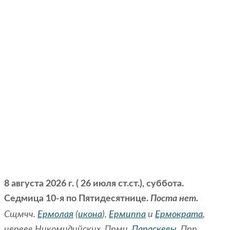
8 августа 2026 г. ( 26 июля ст.ст.), суббота.
Седмица 10-я по Пятидесятнице.
Поста нет.
Сщмчч.
Ермолая
(
икона
),
Ермиппа
и
Ермократа
,
иереев Никомидийских. Прмц.
Параскевы
. Прп.