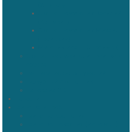
(Ульянов)
Священномученик Василий
(Крымкин)
Священномученик Михаил
(Троицкий)
Мученик Иоанн (Любимов)
Священнослужители Троицкого
собора
Расписание богослужений
Дежурный священник
Панорама 3D
Новости
Таинства и требы
Таинство крещения
Таинство Покаяния (Исповедь)