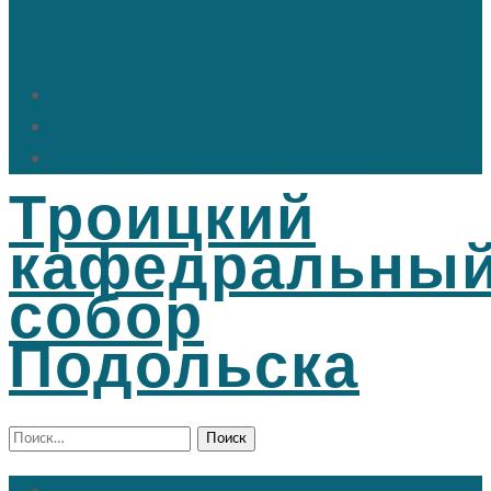
18; +7 (916) 501 26 30
Быстрые ссылки
Расписание богослужений
Дежурный священник
Информация для прихожан
Троицкий
кафедральны
собор
Подольска
Найти: