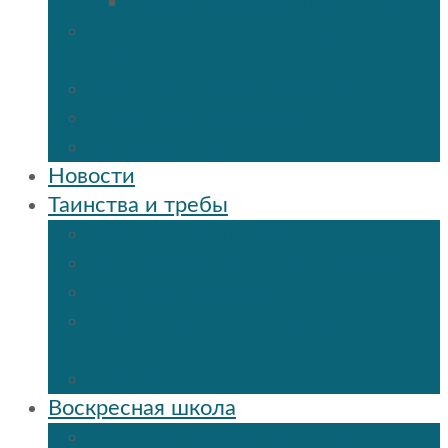
Мученик Иоанн (Любимов)
Священнослужители Троицкого
собора
Расписание богослужений
Дежурный священник
Панорама 3D
Новости
Таинства и требы
Таинство крещения
Таинство Покаяния (Исповедь)
Таинство венчания
Соборование и Причастие на
дому
Отпевание
Воскресная школа
О нашей воскресной школе