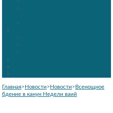
Таинство венчания
Соборование и Причастие на
дому
Отпевание
Воскресная школа
О нашей воскресной школе
Расписание
Праздники и мероприятия
ПРОТОС
Социальное служение
Контакты
Главная
>
Новости
>
Новости
>
Всенощное
бдение в канун Недели ваий