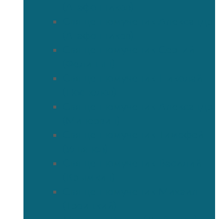
(Агафонников)
Священномученик Александр
(Агафонников)
Священномученик Сергий
(Фелицын)
Священномученик Николай
(Поспелов)
Священномученик Александр
(Минервин)
Священномученик Тимофей
(Ульянов)
Священномученик Василий
(Крымкин)
Священномученик Михаил
(Троицкий)