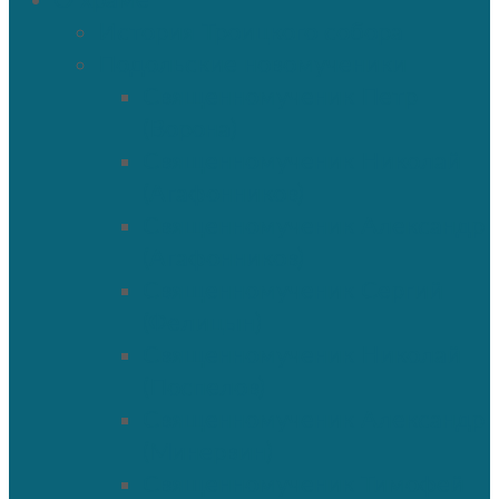
О храме
История Троицкого собора
Подольские новомученики
Священномученик Петр
(Ворона)
Священномученик Николай
(Агафонников)
Священномученик Александр
(Агафонников)
Священномученик Сергий
(Фелицын)
Священномученик Николай
(Поспелов)
Священномученик Александр
(Минервин)
Священномученик Тимофей