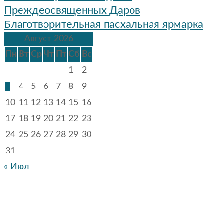
по
Преждеосвященных Даров
записям
Благотворительная пасхальная ярмарка
Август 2026
Пн
Вт
Ср
Чт
Пт
Сб
Вс
1
2
3
4
5
6
7
8
9
10
11
12
13
14
15
16
17
18
19
20
21
22
23
24
25
26
27
28
29
30
31
« Июл