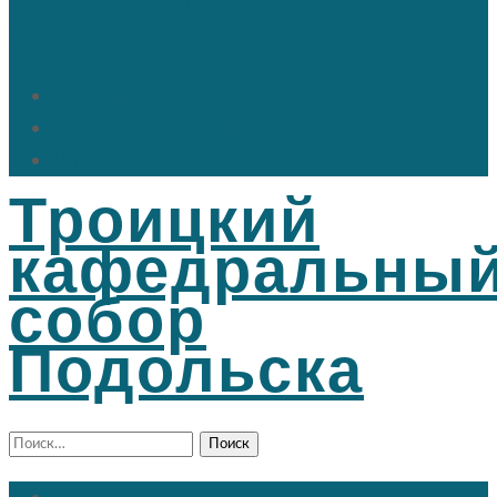
18; +7 (916) 501 26 30
Быстрые ссылки
Расписание богослужений
Дежурный священник
Информация для прихожан
Троицкий
кафедральны
собор
Подольска
Найти: