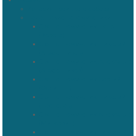
О храме
История Троицкого собора
Подольские новомученики
Священномученик Петр
(Ворона)
Священномученик Николай
(Агафонников)
Священномученик Александр
(Агафонников)
Священномученик Сергий
(Фелицын)
Священномученик Николай
(Поспелов)
Священномученик Александр
(Минервин)
Священномученик Тимофей