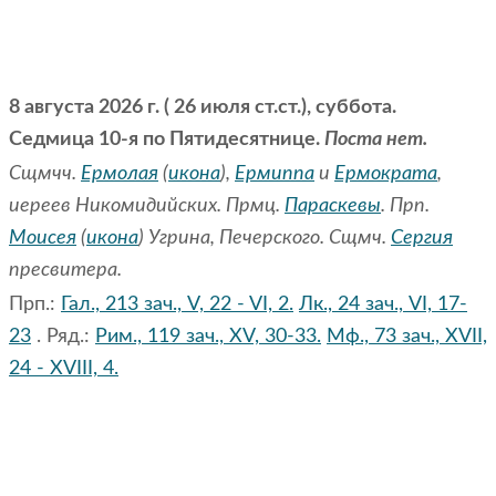
8 августа 2026 г. ( 26 июля ст.ст.), суббота.
Седмица 10-я по Пятидесятнице.
Поста нет.
Сщмчч.
Ермолая
(
икона
),
Ермиппа
и
Ермократа
,
иереев Никомидийских. Прмц.
Параскевы
. Прп.
Моисея
(
икона
) Угрина, Печерского. Сщмч.
Сергия
пресвитера.
Прп.:
Гал., 213 зач., V, 22 - VI, 2.
Лк., 24 зач., VI, 17-
23
. Ряд.:
Рим., 119 зач., XV, 30-33.
Мф., 73 зач., XVII,
24 - XVIII, 4.