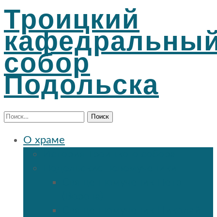
Троицкий
кафедральны
собор
Подольска
Найти:
О храме
История Троицкого собора
Подольские новомученики
Священномученик Петр
(Ворона)
Священномученик Николай