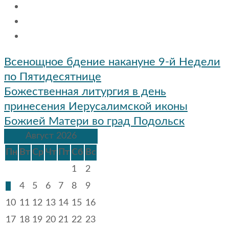
Навигация
Всенощное бдение накануне 9-й Недели
по
по Пятидесятнице
записям
Божественная литургия в день
принесения Иерусалимской иконы
Божией Матери во град Подольск
Август 2026
Пн
Вт
Ср
Чт
Пт
Сб
Вс
1
2
3
4
5
6
7
8
9
10
11
12
13
14
15
16
17
18
19
20
21
22
23