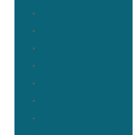
(Агафонников)
Священномученик Александр
(Агафонников)
Священномученик Сергий
(Фелицын)
Священномученик Николай
(Поспелов)
Священномученик Александр
(Минервин)
Священномученик Тимофей
(Ульянов)
Священномученик Василий
(Крымкин)
Священномученик Михаил
(Троицкий)