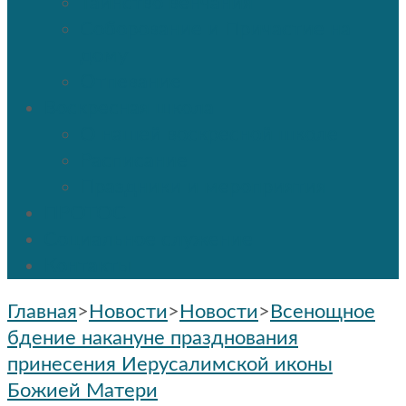
Таинство венчания
Соборование и Причастие на
дому
Отпевание
Воскресная школа
О нашей воскресной школе
Расписание
Праздники и мероприятия
ПРОТОС
Социальное служение
Контакты
Главная
>
Новости
>
Новости
>
Всенощное
бдение накануне празднования
принесения Иерусалимской иконы
Божией Матери