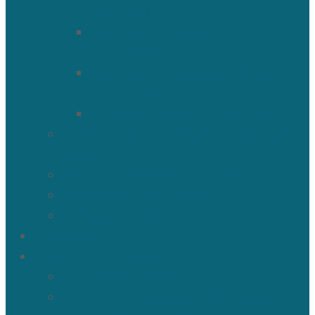
(Ульянов)
Священномученик Василий
(Крымкин)
Священномученик Михаил
(Троицкий)
Мученик Иоанн (Любимов)
Священнослужители Троицкого
собора
Расписание богослужений
Дежурный священник
Панорама 3D
Новости
Таинства и требы
Таинство крещения
Таинство Покаяния (Исповедь)