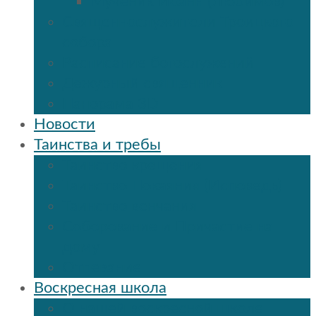
Мученик Иоанн (Любимов)
Священнослужители Троицкого
собора
Расписание богослужений
Дежурный священник
Панорама 3D
Новости
Таинства и требы
Таинство крещения
Таинство Покаяния (Исповедь)
Таинство венчания
Соборование и Причастие на
дому
Отпевание
Воскресная школа
О нашей воскресной школе