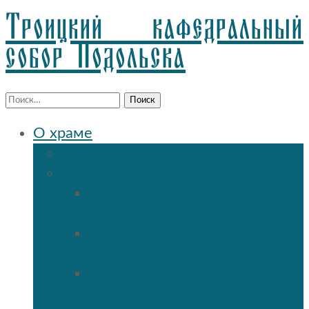
Троицкий кафедральный
собор Подольска
Найти:
О храме
История Троицкого собора
Подольские новомученики
Священномученик Петр
(Ворона)
Священномученик Николай
(Агафонников)
Священномученик Александр
(Агафонников)