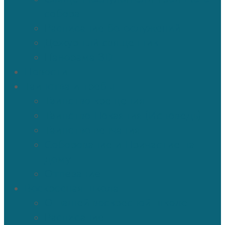
собора
Расписание богослужений
Дежурный священник
Панорама 3D
Новости
Таинства и требы
Таинство крещения
Таинство Покаяния (Исповедь)
Таинство венчания
Соборование и Причастие на
дому
Отпевание
Воскресная школа
О нашей воскресной школе
Расписание