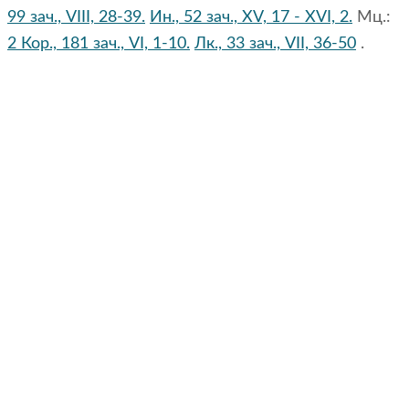
99 зач., VIII, 28-39.
Ин., 52 зач., XV, 17 - XVI, 2.
Мц.:
2 Кор., 181 зач., VI, 1-10.
Лк., 33 зач., VII, 36-50
.