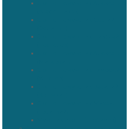
Священномученик Александр
(Агафонников)
Священномученик Сергий
(Фелицын)
Священномученик Николай
(Поспелов)
Священномученик Александр
(Минервин)
Священномученик Тимофей
(Ульянов)
Священномученик Василий
(Крымкин)
Священномученик Михаил
(Троицкий)
Мученик Иоанн (Любимов)
Священнослужители Троицкого