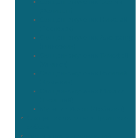
Священномученик Сергий
(Фелицын)
Священномученик Николай
(Поспелов)
Священномученик Александр
(Минервин)
Священномученик Тимофей
(Ульянов)
Священномученик Василий
(Крымкин)
Священномученик Михаил
(Троицкий)
Мученик Иоанн (Любимов)
Священнослужители Троицкого
собора
Расписание богослужений