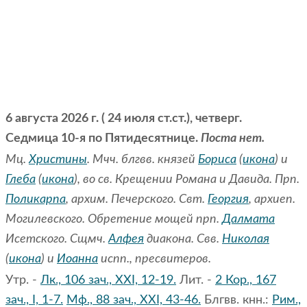
6 августа 2026 г. ( 24 июля ст.ст.), четверг.
Седмица 10-я по Пятидесятнице.
Поста нет.
Мц.
Христины
. Мчч. блгвв. князей
Бориса
(
икона
) и
Глеба
(
икона
), во св. Крещении Романа и Давида. Прп.
Поликарпа
, архим. Печерского. Свт.
Георгия
, архиеп.
Могилевского. Обретение мощей прп.
Далмата
Исетского. Сщмч.
Алфея
диакона. Свв.
Николая
(
икона
) и
Иоанна
испп., пресвитеров.
Утр. -
Лк., 106 зач., XXI, 12-19.
Лит. -
2 Кор., 167
зач., I, 1-7.
Мф., 88 зач., XXI, 43-46.
Блгвв. кнн.:
Рим.,