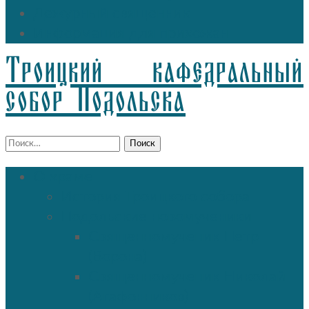
Дежурный священник
Информация для прихожан
Троицкий кафедральный
собор Подольска
Найти:
О храме
История Троицкого собора
Подольские новомученики
Священномученик Петр
(Ворона)
Священномученик Николай
(Агафонников)