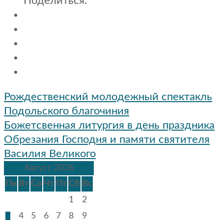
Поделиться:
Навигация
Рождественский молодежный спектакль
по
Подольского благочиния
записям
Божетсвенная литургия в день праздника
Обрезания Господня и памяти святителя
Василия Великого
Август 2026
Пн
Вт
Ср
Чт
Пт
Сб
Вс
1
2
3
4
5
6
7
8
9