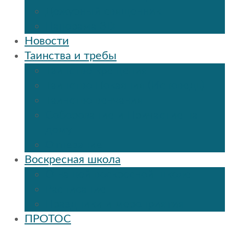
Дежурный священник
Панорама 3D
Новости
Таинства и требы
Таинство крещения
Таинство Покаяния (Исповедь)
Таинство венчания
Соборование и Причастие на
дому
Отпевание
Воскресная школа
О нашей воскресной школе
Расписание
Праздники и мероприятия
ПРОТОС