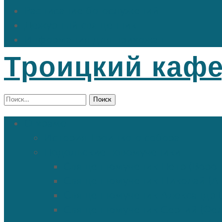
Расписание богослужений
Дежурный священник
Информация для прихожан
Троицкий каф
Найти:
О храме
История Троицкого собора
Подольские новомученики
Священномученик Петр (Ворон
Священномученик Николай (Аг
Священномученик Александр (
Священномученик Сергий (Фе