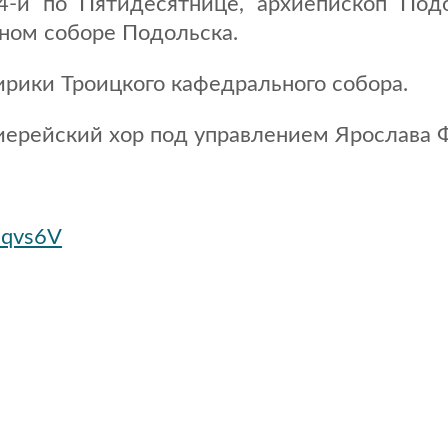
34-й по Пятидесятнице, архиепископ По
ном соборе Подольска.
рики Троицкого кафедрального собора.
иерейский хор под управлением Ярослава 
2qvs6V