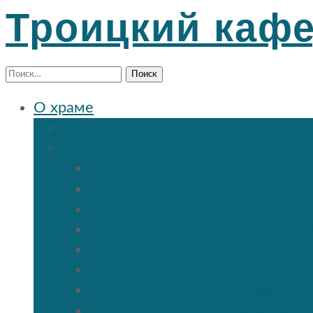
Троицкий каф
Найти:
О храме
История Троицкого собора
Подольские новомученики
Священномученик Петр (Ворон
Священномученик Николай (Аг
Священномученик Александр (
Священномученик Сергий (Фе
Священномученик Николай (По
Священномученик Александр 
Священномученик Тимофей (Ул
Священномученик Василий (К