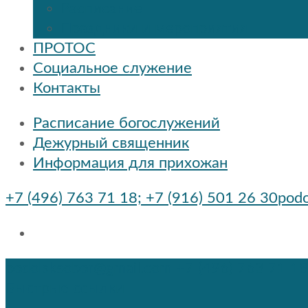
Расписание
Праздники и мероприятия
ПРОТОС
Социальное служение
Контакты
Расписание богослужений
Дежурный священник
Информация для прихожан
+7 (496) 763 71 18; +7 (916) 501 26 30
podo
podolsksobor@gmail.com
+7 (496) 763 71 18
Быстрые ссылки