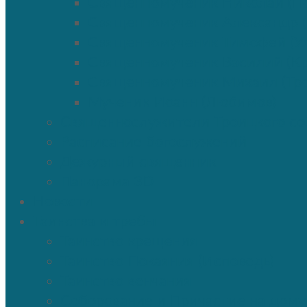
Священномученик Николай (По
Священномученик Александр 
Священномученик Тимофей (Ул
Священномученик Василий (К
Священномученик Михаил (Тр
Мученик Иоанн (Любимов)
Священнослужители Троицкого со
Расписание богослужений
Дежурный священник
Панорама 3D
Новости
Таинства и требы
Таинство крещения
Таинство Покаяния (Исповедь)
Таинство венчания
Соборование и Причастие на дому