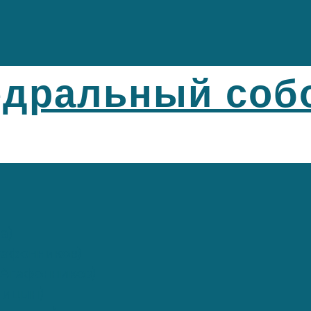
едральный соб
а)
афонников)
Агафонников)
лицын)