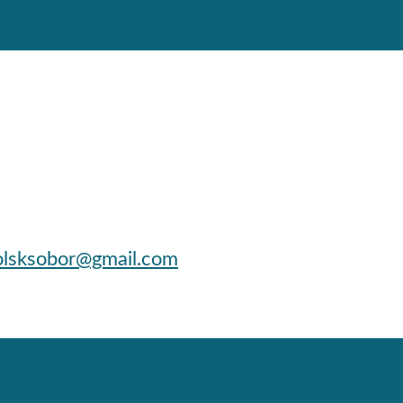
lsksobor@gmail.com
; +7 (916) 501 26 30