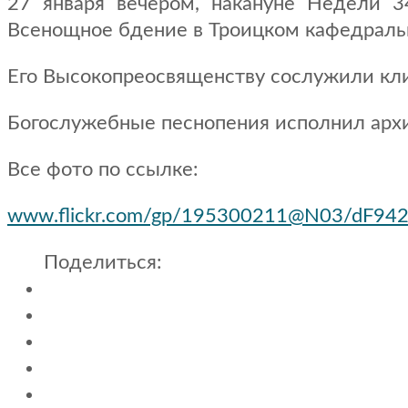
27 января вечером, накануне Недели 
Всенощное бдение в Троицком кафедраль
Его Высокопреосвященству сослужили кли
Богослужебные песнопения исполнил арх
Все фото по ссылке:
www.flickr.com/gp/195300211@N03/dF94
Поделиться: