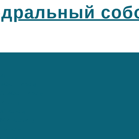
едральный соб
а)
афонников)
Агафонников)
лицын)
спелов)
(Минервин)
ьянов)
рымкин)