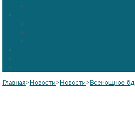
Отпевание
Воскресная школа
О нашей воскресной школе
Расписание
Праздники и мероприятия
ПРОТОС
Социальное служение
Контакты
Главная
>
Новости
>
Новости
>
Всенощное бд