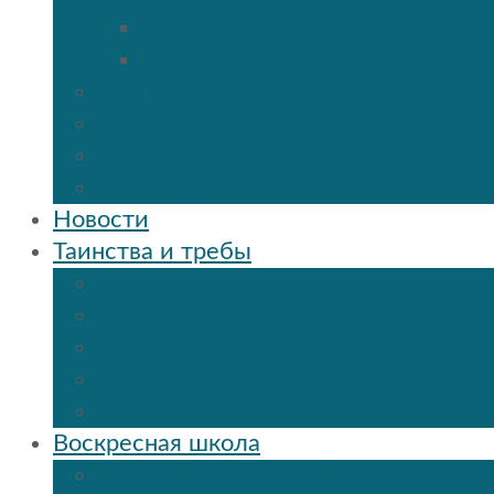
Священномученик Михаил (Тр
Мученик Иоанн (Любимов)
Священнослужители Троицкого со
Расписание богослужений
Дежурный священник
Панорама 3D
Новости
Таинства и требы
Таинство крещения
Таинство Покаяния (Исповедь)
Таинство венчания
Соборование и Причастие на дому
Отпевание
Воскресная школа
О нашей воскресной школе