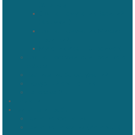
(Ульянов)
Священномученик Василий
(Крымкин)
Священномученик Михаил
(Троицкий)
Мученик Иоанн (Любимов)
Священнослужители Троицкого
собора
Расписание богослужений
Дежурный священник
Панорама 3D
Новости
Таинства и требы
Таинство крещения
Таинство Покаяния (Исповедь)