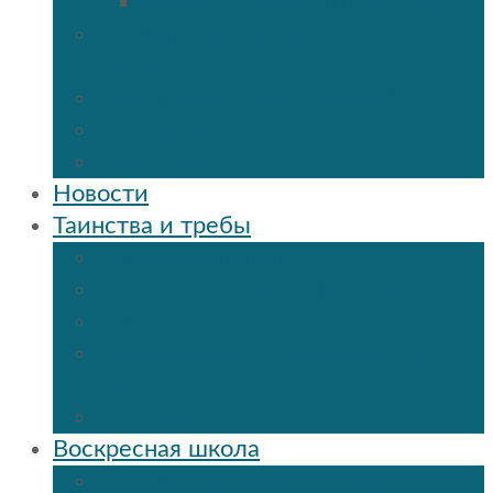
Мученик Иоанн (Любимов)
Священнослужители Троицкого
собора
Расписание богослужений
Дежурный священник
Панорама 3D
Новости
Таинства и требы
Таинство крещения
Таинство Покаяния (Исповедь)
Таинство венчания
Соборование и Причастие на
дому
Отпевание
Воскресная школа
О нашей воскресной школе