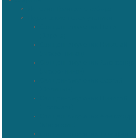
О храме
История Троицкого собора
Подольские новомученики
Священномученик Петр
(Ворона)
Священномученик Николай
(Агафонников)
Священномученик Александр
(Агафонников)
Священномученик Сергий
(Фелицын)
Священномученик Николай
(Поспелов)
Священномученик Александр
(Минервин)
Священномученик Тимофей