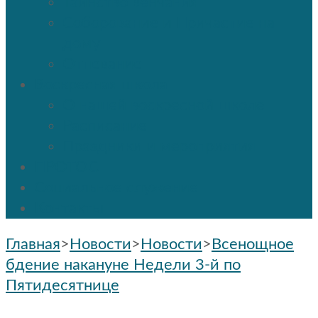
Таинство венчания
Соборование и Причастие на
дому
Отпевание
Воскресная школа
О нашей воскресной школе
Расписание
Праздники и мероприятия
ПРОТОС
Социальное служение
Контакты
Главная
>
Новости
>
Новости
>
Всенощное
бдение накануне Недели 3-й по
Пятидесятнице