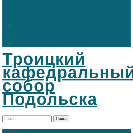
18; +7 (916) 501 26 30
Быстрые ссылки
Расписание богослужений
Дежурный священник
Информация для прихожан
Троицкий
кафедральны
собор
Подольска
Найти: