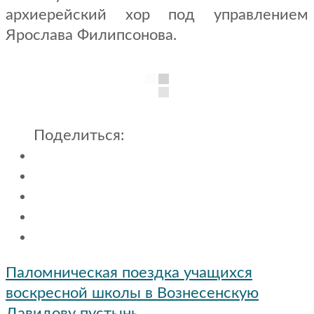
архиерейский хор под управлением
Ярослава Филипсонова.
Поделиться:
Навигация
Паломническая поездка учащихся
по
воскресной школы в Вознесенскую
записям
Давидову пустынь