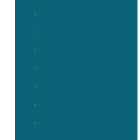
(Агафонников)
Священномученик Александр
(Агафонников)
Священномученик Сергий
(Фелицын)
Священномученик Николай
(Поспелов)
Священномученик Александр
(Минервин)
Священномученик Тимофей
(Ульянов)
Священномученик Василий
(Крымкин)
Священномученик Михаил
(Троицкий)