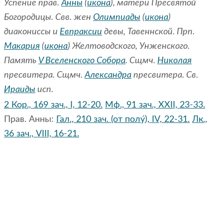
Успение прав.
Анны
(
икона
), матери Пресвятой
Богородицы. Свв. жен
Олимпиады
(
икона
)
диакониссы и
Евпраксии
девы, Тавеннской. Прп.
Макария
(
икона
) Желтоводского, Унженского.
Память
V Вселенского Собора
. Сщмч.
Николая
пресвитера. Сщмч.
Александра
пресвитера. Св.
Ираиды
исп.
2 Кор., 169 зач., I, 12-20.
Мф., 91 зач., XXII, 23-33.
Прав. Анны:
Гал., 210 зач. (от полу́), IV, 22-31.
Лк.,
36 зач., VIII, 16-21.