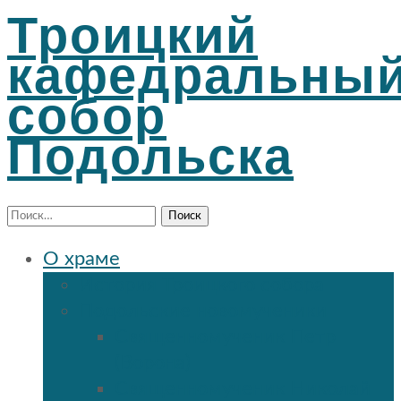
Троицкий
кафедральны
собор
Подольска
Найти:
О храме
История Троицкого собора
Подольские новомученики
Священномученик Петр
(Ворона)
Священномученик Николай