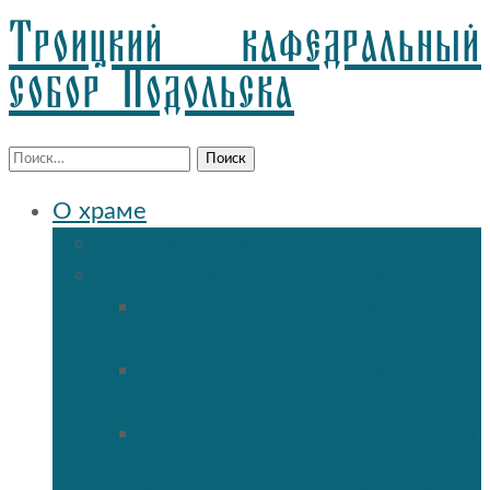
Троицкий кафедральный
собор Подольска
Найти:
О храме
История Троицкого собора
Подольские новомученики
Священномученик Петр
(Ворона)
Священномученик Николай
(Агафонников)
Священномученик Александр
(Агафонников)