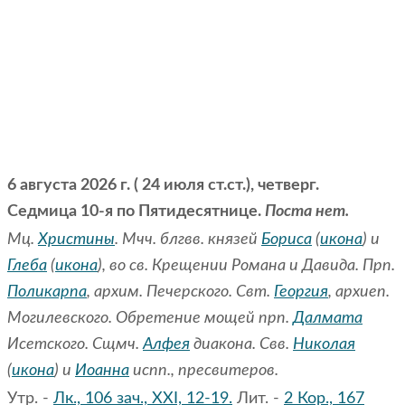
6 августа 2026 г. ( 24 июля ст.ст.), четверг.
Седмица 10-я по Пятидесятнице.
Поста нет.
Мц.
Христины
. Мчч. блгвв. князей
Бориса
(
икона
) и
Глеба
(
икона
), во св. Крещении Романа и Давида. Прп.
Поликарпа
, архим. Печерского. Свт.
Георгия
, архиеп.
Могилевского. Обретение мощей прп.
Далмата
Исетского. Сщмч.
Алфея
диакона. Свв.
Николая
(
икона
) и
Иоанна
испп., пресвитеров.
Утр. -
Лк., 106 зач., XXI, 12-19.
Лит. -
2 Кор., 167