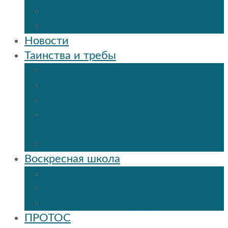
Дежурный священник
Панорама 3D
Новости
Таинства и требы
Таинство крещения
Таинство Покаяния (Исповедь)
Таинство венчания
Соборование и Причастие на
дому
Отпевание
Воскресная школа
О нашей воскресной школе
Расписание
Праздники и мероприятия
ПРОТОС