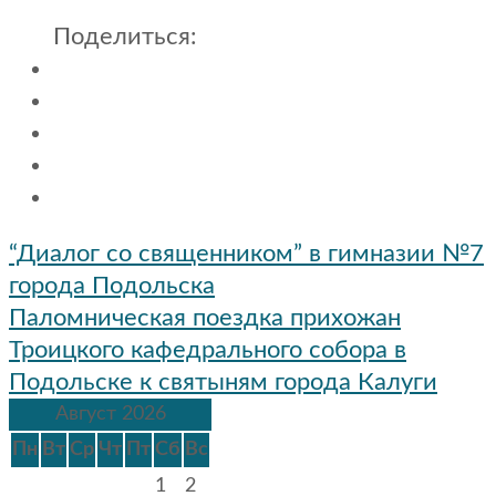
Поделиться:
Навигация
“Диалог со священником” в гимназии №7
по
города Подольска
записям
Паломническая поездка прихожан
Троицкого кафедрального собора в
Подольске к святыням города Калуги
Август 2026
Пн
Вт
Ср
Чт
Пт
Сб
Вс
1
2