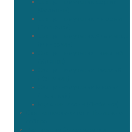
Священномученик Сергий
(Фелицын)
Священномученик Николай
(Поспелов)
Священномученик Александр
(Минервин)
Священномученик Тимофей
(Ульянов)
Священномученик Василий
(Крымкин)
Священномученик Михаил
(Троицкий)
Мученик Иоанн (Любимов)
Священнослужители Троицкого
собора
Расписание богослужений