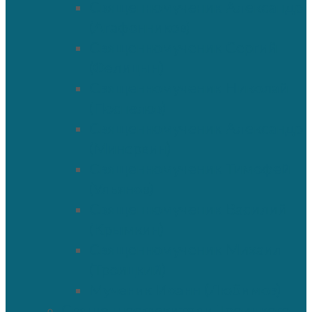
Священномученик Александр
(Агафонников)
Священномученик Сергий
(Фелицын)
Священномученик Николай
(Поспелов)
Священномученик Александр
(Минервин)
Священномученик Тимофей
(Ульянов)
Священномученик Василий
(Крымкин)
Священномученик Михаил
(Троицкий)
Мученик Иоанн (Любимов)
Священнослужители Троицкого