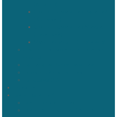
(Ульянов)
Священномученик Василий
(Крымкин)
Священномученик Михаил
(Троицкий)
Мученик Иоанн (Любимов)
Священнослужители Троицкого
собора
Расписание богослужений
Дежурный священник
Панорама 3D
Новости
Таинства и требы
Таинство крещения
Таинство Покаяния (Исповедь)