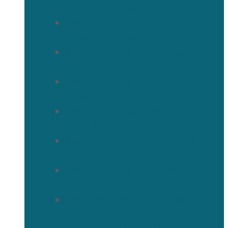
(Агафонников)
Священномученик Александр
(Агафонников)
Священномученик Сергий
(Фелицын)
Священномученик Николай
(Поспелов)
Священномученик Александр
(Минервин)
Священномученик Тимофей
(Ульянов)
Священномученик Василий
(Крымкин)
Священномученик Михаил
(Троицкий)