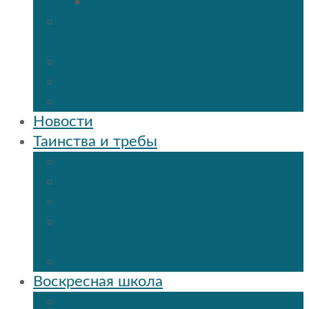
Мученик Иоанн (Любимов)
Священнослужители Троицкого
собора
Расписание богослужений
Дежурный священник
Панорама 3D
Новости
Таинства и требы
Таинство крещения
Таинство Покаяния (Исповедь)
Таинство венчания
Соборование и Причастие на
дому
Отпевание
Воскресная школа
О нашей воскресной школе