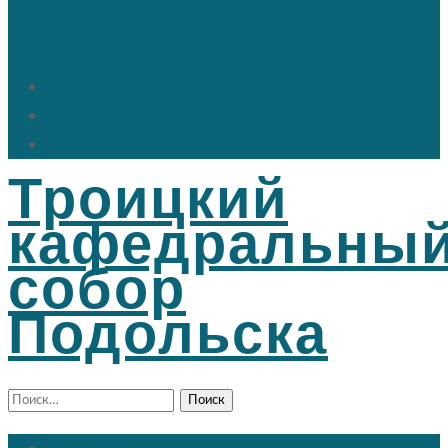
18; +7 (916) 501 26 30
Быстрые ссылки
Расписание богослужений
Дежурный священник
Информация для прихожан
Троицкий
кафедральны
собор
Подольска
Найти: