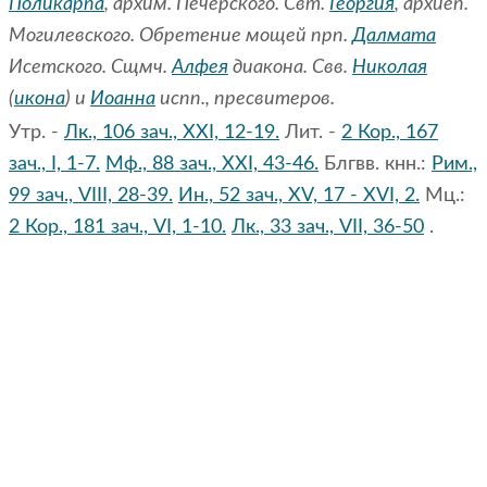
Поликарпа
, архим. Печерского. Свт.
Георгия
, архиеп.
Могилевского. Обретение мощей прп.
Далмата
Исетского. Сщмч.
Алфея
диакона. Свв.
Николая
(
икона
) и
Иоанна
испп., пресвитеров.
Утр. -
Лк., 106 зач., XXI, 12-19.
Лит. -
2 Кор., 167
зач., I, 1-7.
Мф., 88 зач., XXI, 43-46.
Блгвв. кнн.:
Рим.,
99 зач., VIII, 28-39.
Ин., 52 зач., XV, 17 - XVI, 2.
Мц.:
2 Кор., 181 зач., VI, 1-10.
Лк., 33 зач., VII, 36-50
.