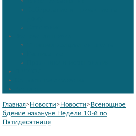
Таинство венчания
Соборование и Причастие на
дому
Отпевание
Воскресная школа
О нашей воскресной школе
Расписание
Праздники и мероприятия
ПРОТОС
Социальное служение
Контакты
Главная
>
Новости
>
Новости
>
Всенощное
бдение накануне Недели 10-й по
Пятидесятнице