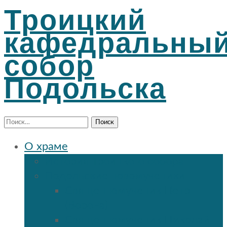
Троицкий
кафедральны
собор
Подольска
Найти:
О храме
История Троицкого собора
Подольские новомученики
Священномученик Петр
(Ворона)
Священномученик Николай