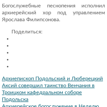
Богослужебные песнопения исполнил
архиерейский хор под управлением
Ярослава Филипсонова.
Поделиться:
Навигация
Архиепископ Подольский и Люберецкий
по
Аксий совершил таинство Венчания в
записям
Троицком кафедральном соборе
Подольска
Архиерейское богослужение в Неделю