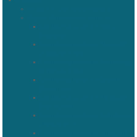
О храме
История Троицкого собора
Подольские новомученики
Священномученик Петр
(Ворона)
Священномученик Николай
(Агафонников)
Священномученик Александр
(Агафонников)
Священномученик Сергий
(Фелицын)
Священномученик Николай
(Поспелов)
Священномученик Александр
(Минервин)
Священномученик Тимофей