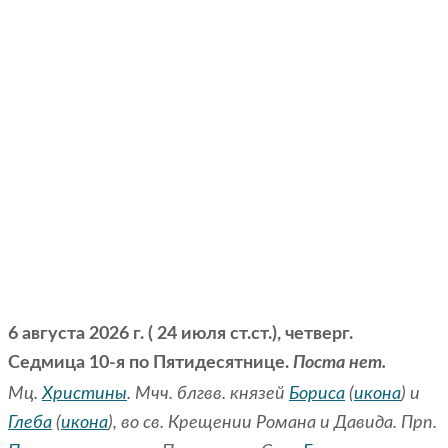
6 августа 2026 г. ( 24 июля ст.ст.), четверг.
Седмица 10-я по Пятидесятнице.
Поста нет.
Мц.
Христины
. Мчч. блгвв. князей
Бориса
(
икона
) и
Глеба
(
икона
), во св. Крещении Романа и Давида. Прп.