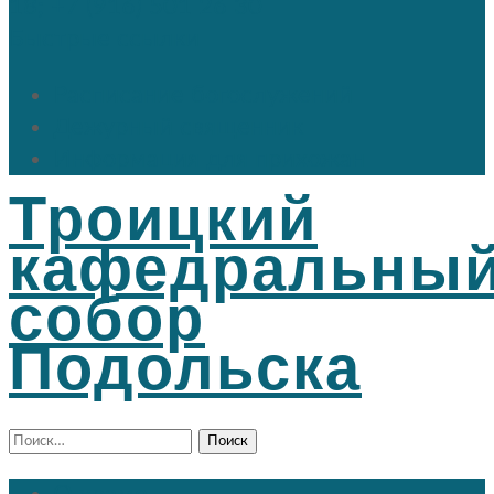
18; +7 (916) 501 26 30
Быстрые ссылки
Расписание богослужений
Дежурный священник
Информация для прихожан
Троицкий
кафедральны
собор
Подольска
Найти: