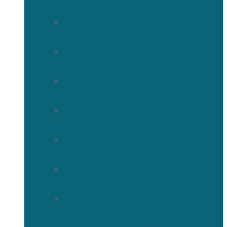
(Агафонников)
Священномученик Александр
(Агафонников)
Священномученик Сергий
(Фелицын)
Священномученик Николай
(Поспелов)
Священномученик Александр
(Минервин)
Священномученик Тимофей
(Ульянов)
Священномученик Василий
(Крымкин)
Священномученик Михаил
(Троицкий)