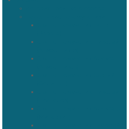
О храме
История Троицкого собора
Подольские новомученики
Священномученик Петр
(Ворона)
Священномученик Николай
(Агафонников)
Священномученик Александр
(Агафонников)
Священномученик Сергий
(Фелицын)
Священномученик Николай
(Поспелов)
Священномученик Александр
(Минервин)
Священномученик Тимофей