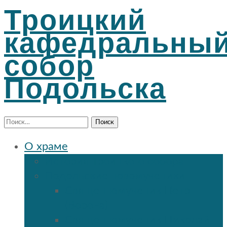
Троицкий
кафедральны
собор
Подольска
Найти:
О храме
История Троицкого собора
Подольские новомученики
Священномученик Петр
(Ворона)
Священномученик Николай