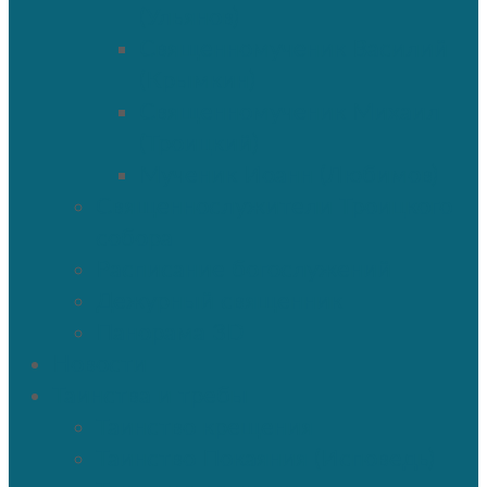
(Ульянов)
Священномученик Василий
(Крымкин)
Священномученик Михаил
(Троицкий)
Мученик Иоанн (Любимов)
Священнослужители Троицкого
собора
Расписание богослужений
Дежурный священник
Панорама 3D
Новости
Таинства и требы
Таинство крещения
Таинство Покаяния (Исповедь)