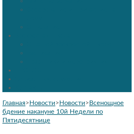
Таинство венчания
Соборование и Причастие на
дому
Отпевание
Воскресная школа
О нашей воскресной школе
Расписание
Праздники и мероприятия
ПРОТОС
Социальное служение
Контакты
Главная
>
Новости
>
Новости
>
Всенощное
бдение накануне 10й Недели по
Пятидесятнице