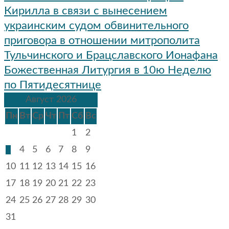
по
Кирилла в связи с вынесением
записям
украинским судом обвинительного
приговора в отношении митрополита
Тульчинского и Брацславского Ионафана
Божественная Литургия в 10ю Неделю
по Пятидесятнице
Август 2026
Пн
Вт
Ср
Чт
Пт
Сб
Вс
1
2
3
4
5
6
7
8
9
10
11
12
13
14
15
16
17
18
19
20
21
22
23
24
25
26
27
28
29
30
31