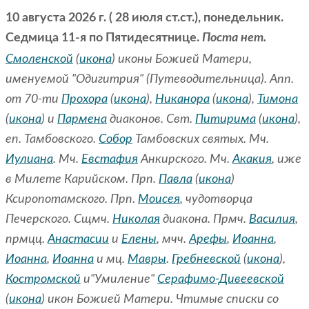
10 августа 2026 г. ( 28 июля ст.ст.), понедельник.
Седмица 11-я по Пятидесятнице.
Поста нет.
Смоленской
(
икона
) иконы Божией Матери,
именуемой "Одигитрия" (Путеводительница). Апп.
от 70-ти
Прохора
(
икона
),
Никанора
(
икона
),
Тимона
(
икона
) и
Пармена
диаконов. Свт.
Питирима
(
икона
),
еп. Тамбовского.
Собор
Тамбовских святых. Мч.
Иулиана
. Мч.
Евстафия
Анкирского. Мч.
Акакия
, иже
в Милете Карийском. Прп.
Павла
(
икона
)
Ксиропотамского. Прп.
Моисея
, чудотворца
Печерского. Сщмч.
Николая
диакона. Прмч.
Василия
,
прмцц.
Анастасии
и
Елены
, мчч.
Арефы
,
Иоанна
,
Иоанна
,
Иоанна
и мц.
Мавры
.
Гребневской
(
икона
),
Костромской
и"Умиление"
Серафимо-Дивеевской
(
икона
) икон Божией Матери. Чтимые списки со