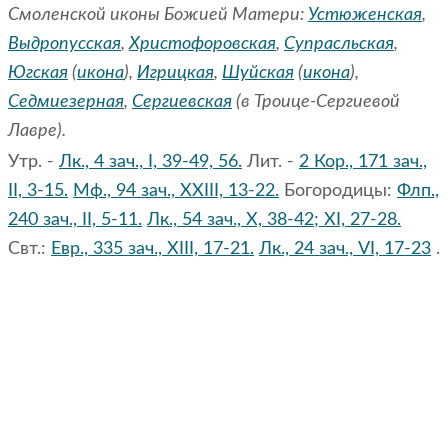
Смоленской иконы Божией Матери:
Устюженская
,
Выдропусская
,
Христофоровская
,
Супрасльская
,
Югская
(
икона
),
Игрицкая
,
Шуйская
(
икона
),
Седмиезерная
,
Сергиевская
(в Троице-Сергиевой
Лавре).
Утр. -
Лк., 4 зач., I, 39-49, 56.
Лит. -
2 Кор., 171 зач.,
II, 3-15.
Мф., 94 зач., XXIII, 13-22.
Богородицы:
Флп.,
240 зач., II, 5-11.
Лк., 54 зач., X, 38-42; XI, 27-28.
Свт.:
Евр., 335 зач., XIII, 17-21.
Лк., 24 зач., VI, 17-23
.