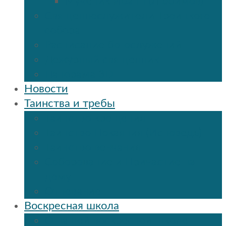
Мученик Иоанн (Любимов)
Священнослужители Троицкого
собора
Расписание богослужений
Дежурный священник
Панорама 3D
Новости
Таинства и требы
Таинство крещения
Таинство Покаяния (Исповедь)
Таинство венчания
Соборование и Причастие на
дому
Отпевание
Воскресная школа
О нашей воскресной школе