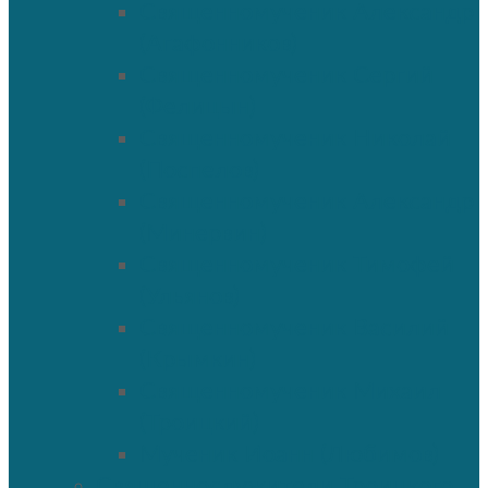
Священномученик Александр
(Агафонников)
Священномученик Сергий
(Фелицын)
Священномученик Николай
(Поспелов)
Священномученик Александр
(Минервин)
Священномученик Тимофей
(Ульянов)
Священномученик Василий
(Крымкин)
Священномученик Михаил
(Троицкий)
Мученик Иоанн (Любимов)
Священнослужители Троицкого