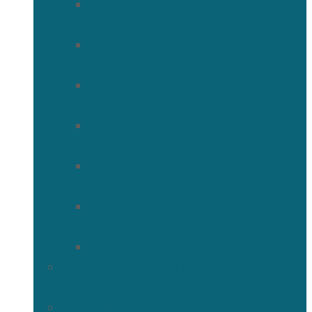
Священномученик Сергий
(Фелицын)
Священномученик Николай
(Поспелов)
Священномученик Александр
(Минервин)
Священномученик Тимофей
(Ульянов)
Священномученик Василий
(Крымкин)
Священномученик Михаил
(Троицкий)
Мученик Иоанн (Любимов)
Священнослужители Троицкого
собора
Расписание богослужений