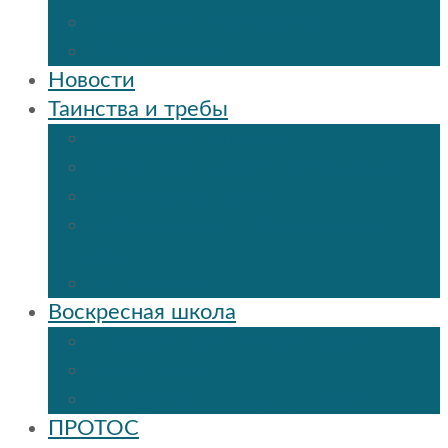
Дежурный священник
Панорама 3D
Новости
Таинства и требы
Таинство крещения
Таинство Покаяния (Исповедь)
Таинство венчания
Соборование и Причастие на
дому
Отпевание
Воскресная школа
О нашей воскресной школе
Расписание
Праздники и мероприятия
ПРОТОС