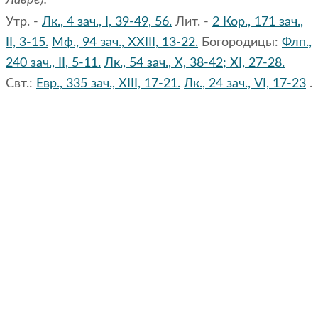
Лавре).
Утр. -
Лк., 4 зач., I, 39-49, 56.
Лит. -
2 Кор., 171 зач.,
II, 3-15.
Мф., 94 зач., XXIII, 13-22.
Богородицы:
Флп.,
240 зач., II, 5-11.
Лк., 54 зач., X, 38-42; XI, 27-28.
Свт.:
Евр., 335 зач., XIII, 17-21.
Лк., 24 зач., VI, 17-23
.