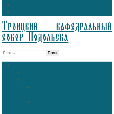
Дежурный священник
Информация для прихожан
Троицкий кафедральный
собор Подольска
Найти:
О храме
История Троицкого собора
Подольские новомученики
Священномученик Петр
(Ворона)
Священномученик Николай
(Агафонников)