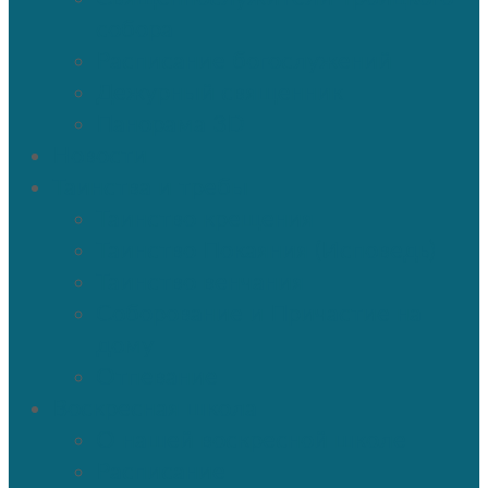
собора
Расписание богослужений
Дежурный священник
Панорама 3D
Новости
Таинства и требы
Таинство крещения
Таинство Покаяния (Исповедь)
Таинство венчания
Соборование и Причастие на
дому
Отпевание
Воскресная школа
О нашей воскресной школе
Расписание