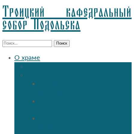
Троицкий кафедральный
собор Подольска
Найти:
О храме
История Троицкого собора
Подольские новомученики
Священномученик Петр
(Ворона)
Священномученик Николай
(Агафонников)
Священномученик Александр
(Агафонников)