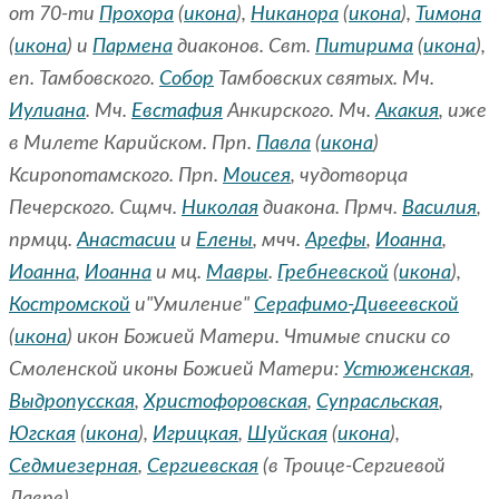
от 70-ти
Прохора
(
икона
),
Никанора
(
икона
),
Тимона
(
икона
) и
Пармена
диаконов. Свт.
Питирима
(
икона
),
еп. Тамбовского.
Собор
Тамбовских святых. Мч.
Иулиана
. Мч.
Евстафия
Анкирского. Мч.
Акакия
, иже
в Милете Карийском. Прп.
Павла
(
икона
)
Ксиропотамского. Прп.
Моисея
, чудотворца
Печерского. Сщмч.
Николая
диакона. Прмч.
Василия
,
прмцц.
Анастасии
и
Елены
, мчч.
Арефы
,
Иоанна
,
Иоанна
,
Иоанна
и мц.
Мавры
.
Гребневской
(
икона
),
Костромской
и"Умиление"
Серафимо-Дивеевской
(
икона
) икон Божией Матери. Чтимые списки со
Смоленской иконы Божией Матери:
Устюженская
,
Выдропусская
,
Христофоровская
,
Супрасльская
,
Югская
(
икона
),
Игрицкая
,
Шуйская
(
икона
),
Седмиезерная
,
Сергиевская
(в Троице-Сергиевой