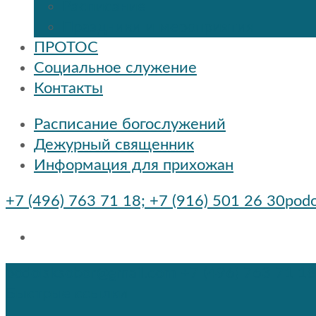
Расписание
Праздники и мероприятия
ПРОТОС
Социальное служение
Контакты
Расписание богослужений
Дежурный священник
Информация для прихожан
+7 (496) 763 71 18; +7 (916) 501 26 30
podo
podolsksobor@gmail.com
+7 (496) 763 71 18
Быстрые ссылки