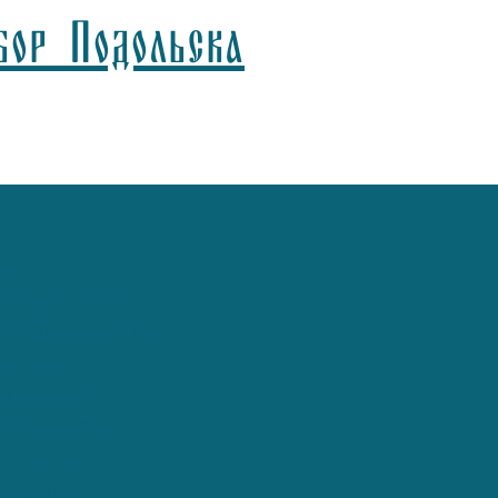
бор Подольска
а)
афонников)
Агафонников)
лицын)
спелов)
(Минервин)
ьянов)
рымкин)