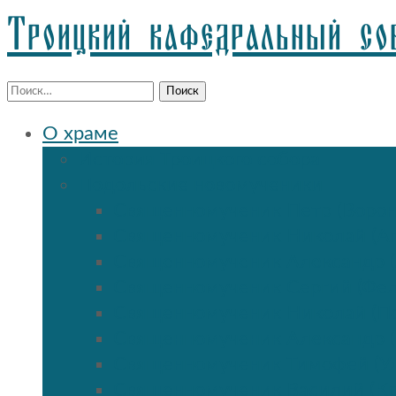
Троицкий кафедральный со
Найти:
О храме
История Троицкого собора
Подольские новомученики
Священномученик Петр (Ворон
Священномученик Николай (Аг
Священномученик Александр (
Священномученик Сергий (Фе
Священномученик Николай (По
Священномученик Александр 
Священномученик Тимофей (Ул
Священномученик Василий (К