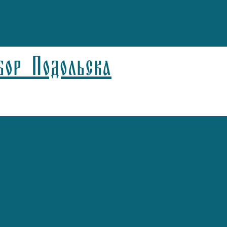
бор Подольска
а)
афонников)
Агафонников)
лицын)
спелов)