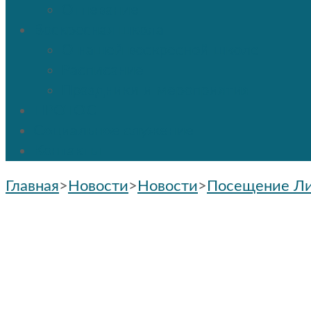
Отпевание
Воскресная школа
О нашей воскресной школе
Расписание
Праздники и мероприятия
ПРОТОС
Социальное служение
Контакты
Главная
>
Новости
>
Новости
>
Посещение Ли