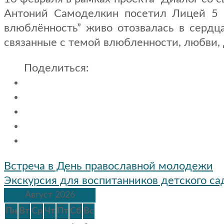
Антоний Самоделкин посетил Лицей 5 г
влюблённость” живо отозвалась в серд
связанные с темой влюбленности, любви,
Поделиться:
Навигация
Встреча в День православной молодежи
по
Экскурсия для воспитанников детского с
записям
Август 2026
Пн
Вт
Ср
Чт
Пт
Сб
Вс