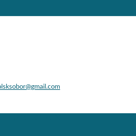
lsksobor@gmail.com
; +7 (916) 501 26 30