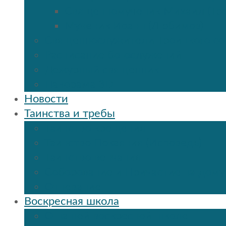
Священномученик Михаил (Тр
Мученик Иоанн (Любимов)
Священнослужители Троицкого со
Расписание богослужений
Дежурный священник
Панорама 3D
Новости
Таинства и требы
Таинство крещения
Таинство Покаяния (Исповедь)
Таинство венчания
Соборование и Причастие на дому
Отпевание
Воскресная школа
О нашей воскресной школе