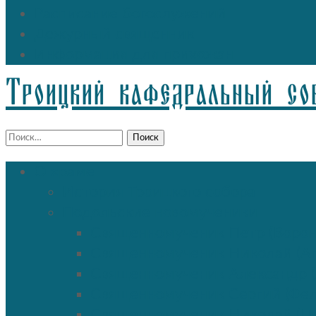
Расписание богослужений
Дежурный священник
Информация для прихожан
Троицкий кафедральный со
Найти:
О храме
История Троицкого собора
Подольские новомученики
Священномученик Петр (Ворон
Священномученик Николай (Аг
Священномученик Александр (
Священномученик Сергий (Фе
Священномученик Николай (По