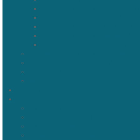
Священномученик Александр 
Священномученик Тимофей (Ул
Священномученик Василий (К
Священномученик Михаил (Тр
Мученик Иоанн (Любимов)
Священнослужители Троицкого со
Расписание богослужений
Дежурный священник
Панорама 3D
Новости
Таинства и требы
Таинство крещения
Таинство Покаяния (Исповедь)
Таинство венчания
Соборование и Причастие на дому