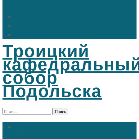
Быстрые ссылки
Расписание богослужений
Дежурный священник
Информация для прихожан
Троицкий
кафедральны
собор
Подольска
Найти:
О храме
История Троицкого собора