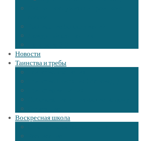
Священнослужители Троицкого
собора
Расписание богослужений
Дежурный священник
Панорама 3D
Новости
Таинства и требы
Таинство крещения
Таинство Покаяния (Исповедь)
Таинство венчания
Соборование и Причастие на дому
Отпевание
Воскресная школа
О нашей воскресной школе
Расписание