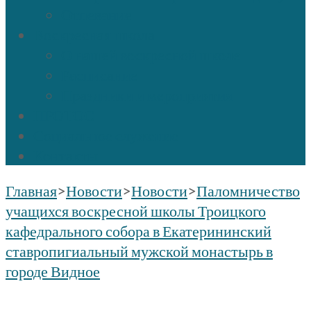
Отпевание
Воскресная школа
О нашей воскресной школе
Расписание
Праздники и мероприятия
ПРОТОС
Социальное служение
Контакты
Главная
>
Новости
>
Новости
>
Паломничество
учащихся воскресной школы Троицкого
кафедрального собора в Екатерининский
ставропигиальный мужской монастырь в
городе Видное