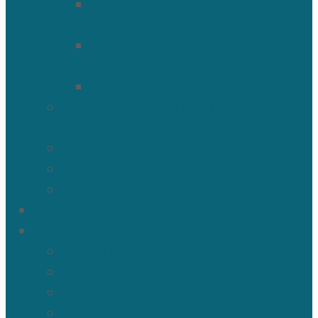
Священномученик Василий
(Крымкин)
Священномученик Михаил
(Троицкий)
Мученик Иоанн (Любимов)
Священнослужители Троицкого
собора
Расписание богослужений
Дежурный священник
Панорама 3D
Новости
Таинства и требы
Таинство крещения
Таинство Покаяния (Исповедь)
Таинство венчания
Соборование и Причастие на дому