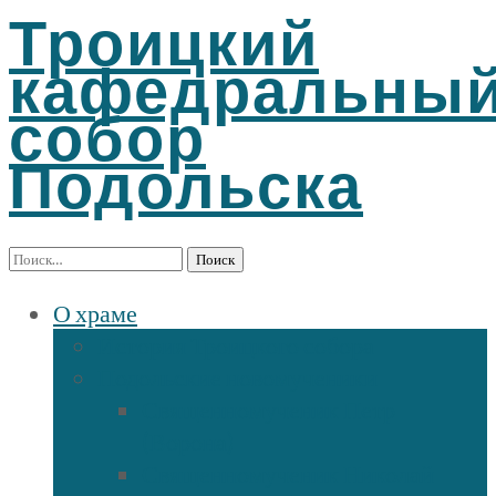
Троицкий
кафедральны
собор
Подольска
Найти:
О храме
История Троицкого собора
Подольские новомученики
Священномученик Петр
(Ворона)
Священномученик Николай