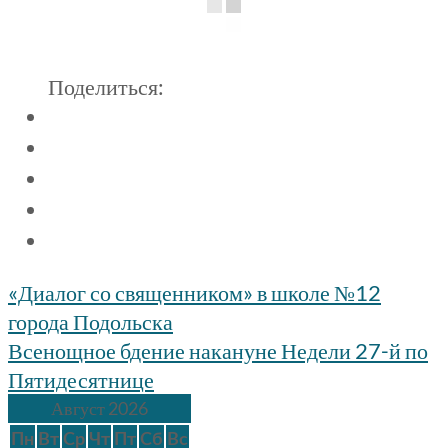
Поделиться:
Навигация
«Диалог со священником» в школе №12
по
города Подольска
записям
Всенощное бдение накануне Недели 27-й по
Пятидесятнице
Август 2026
Пн
Вт
Ср
Чт
Пт
Сб
Вс