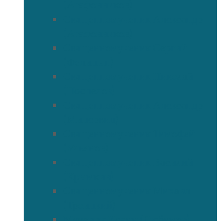
(Агафонников)
Священномученик Александр
(Агафонников)
Священномученик Сергий
(Фелицын)
Священномученик Николай
(Поспелов)
Священномученик Александр
(Минервин)
Священномученик Тимофей
(Ульянов)
Священномученик Василий
(Крымкин)
Священномученик Михаил
(Троицкий)
Мученик Иоанн (Любимов)