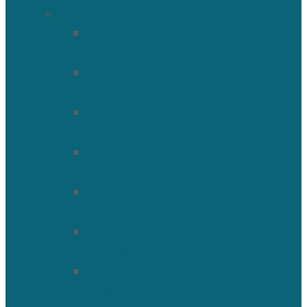
Подольские новомученики
Священномученик Петр
(Ворона)
Священномученик Николай
(Агафонников)
Священномученик Александр
(Агафонников)
Священномученик Сергий
(Фелицын)
Священномученик Николай
(Поспелов)
Священномученик Александр
(Минервин)
Священномученик Тимофей
(Ульянов)