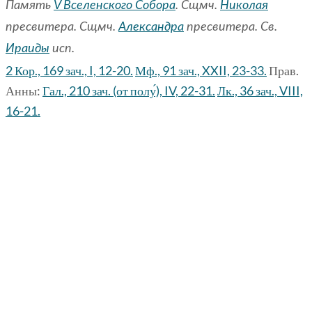
Память
V Вселенского Собора
. Сщмч.
Николая
пресвитера. Сщмч.
Александра
пресвитера. Св.
Ираиды
исп.
2 Кор., 169 зач., I, 12-20.
Мф., 91 зач., XXII, 23-33.
Прав.
Анны:
Гал., 210 зач. (от полу́), IV, 22-31.
Лк., 36 зач., VIII,
16-21.