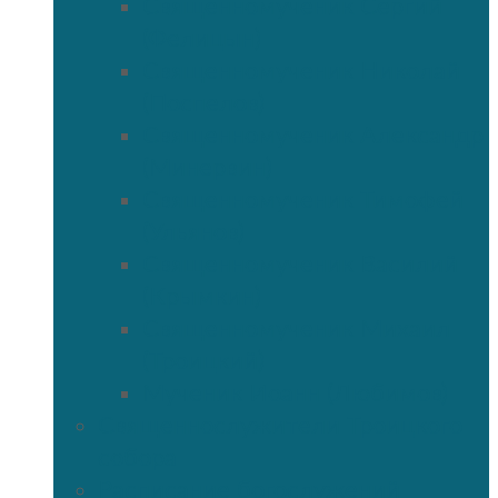
Священномученик Сергий
(Фелицын)
Священномученик Николай
(Поспелов)
Священномученик Александр
(Минервин)
Священномученик Тимофей
(Ульянов)
Священномученик Василий
(Крымкин)
Священномученик Михаил
(Троицкий)
Мученик Иоанн (Любимов)
Священнослужители Троицкого
собора
Расписание богослужений