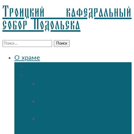
Троицкий кафедральный
собор Подольска
Найти:
О храме
История Троицкого собора
Подольские новомученики
Священномученик Петр
(Ворона)
Священномученик Николай
(Агафонников)
Священномученик Александр
(Агафонников)