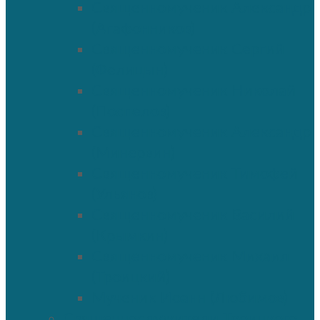
Священномученик Александр
(Агафонников)
Священномученик Сергий
(Фелицын)
Священномученик Николай
(Поспелов)
Священномученик Александр
(Минервин)
Священномученик Тимофей
(Ульянов)
Священномученик Василий
(Крымкин)
Священномученик Михаил
(Троицкий)
Мученик Иоанн (Любимов)
Священнослужители Троицкого