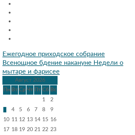
Навигация
Ежегодное приходское собрание
по
Всенощное бдение накануне Недели о
записям
мытаре и фарисее
Август 2026
Пн
Вт
Ср
Чт
Пт
Сб
Вс
1
2
3
4
5
6
7
8
9
10
11
12
13
14
15
16
17
18
19
20
21
22
23