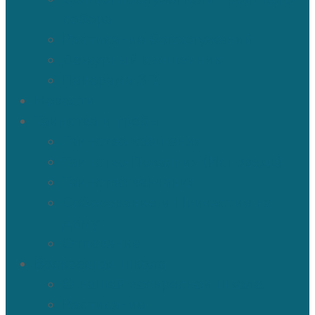
собора
Расписание богослужений
Дежурный священник
Панорама 3D
Новости
Таинства и требы
Таинство крещения
Таинство Покаяния (Исповедь)
Таинство венчания
Соборование и Причастие на
дому
Отпевание
Воскресная школа
О нашей воскресной школе
Расписание