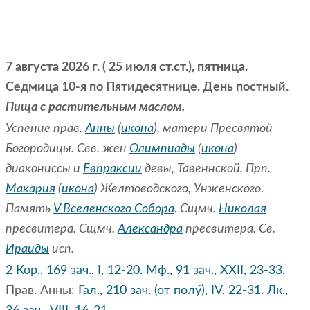
7 августа 2026 г. ( 25 июля ст.ст.), пятница.
Седмица 10-я по Пятидесятнице. День постный.
Пища с растительным маслом.
Успение прав.
Анны
(
икона
), матери Пресвятой
Богородицы. Свв. жен
Олимпиады
(
икона
)
диакониссы и
Евпраксии
девы, Тавеннской. Прп.
Макария
(
икона
) Желтоводского, Унженского.
Память
V Вселенского Собора
. Сщмч.
Николая
пресвитера. Сщмч.
Александра
пресвитера. Св.
Ираиды
исп.
2 Кор., 169 зач., I, 12-20.
Мф., 91 зач., XXII, 23-33.
Прав. Анны:
Гал., 210 зач. (от полу́), IV, 22-31.
Лк.,