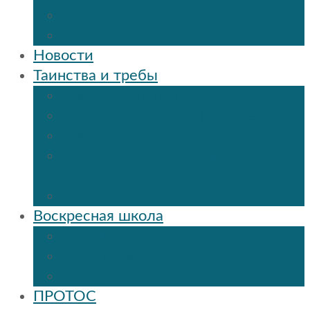
Дежурный священник
Панорама 3D
Новости
Таинства и требы
Таинство крещения
Таинство Покаяния (Исповедь)
Таинство венчания
Соборование и Причастие на
дому
Отпевание
Воскресная школа
О нашей воскресной школе
Расписание
Праздники и мероприятия
ПРОТОС