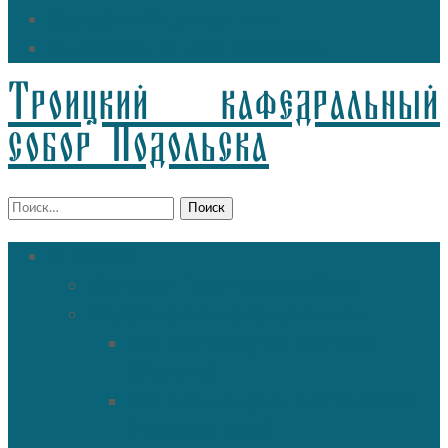
Дежурный священник
Информация для прихожан
Троицкий кафедральный
собор Подольска
Найти:
О храме
История Троицкого собора
Подольские новомученики
Священномученик Петр
(Ворона)
Священномученик Николай
(Агафонников)