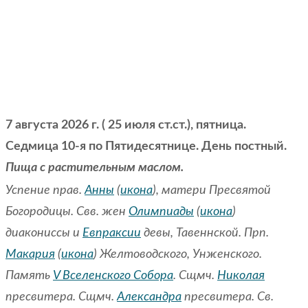
7 августа 2026 г. ( 25 июля ст.ст.), пятница.
Седмица 10-я по Пятидесятнице. День постный.
Пища с растительным маслом.
Успение прав.
Анны
(
икона
), матери Пресвятой
Богородицы. Свв. жен
Олимпиады
(
икона
)
диакониссы и
Евпраксии
девы, Тавеннской. Прп.
Макария
(
икона
) Желтоводского, Унженского.
Память
V Вселенского Собора
. Сщмч.
Николая
пресвитера. Сщмч.
Александра
пресвитера. Св.