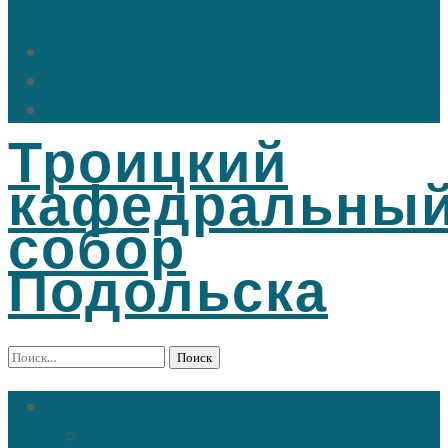
Расписание богослужений
Дежурный священник
Информация для прихожан
Троицкий
кафедральны
собор
Подольска
Найти:
О храме
История Троицкого собора