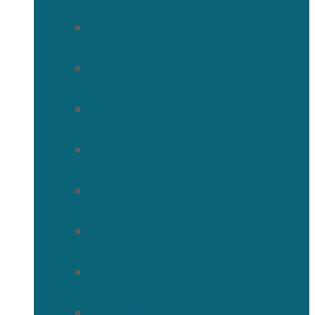
(Агафонников)
Священномученик Александр
(Агафонников)
Священномученик Сергий
(Фелицын)
Священномученик Николай
(Поспелов)
Священномученик Александр
(Минервин)
Священномученик Тимофей
(Ульянов)
Священномученик Василий
(Крымкин)
Священномученик Михаил
(Троицкий)
Мученик Иоанн (Любимов)