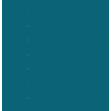
Подольские новомученики
Священномученик Петр
(Ворона)
Священномученик Николай
(Агафонников)
Священномученик Александр
(Агафонников)
Священномученик Сергий
(Фелицын)
Священномученик Николай
(Поспелов)
Священномученик Александр
(Минервин)
Священномученик Тимофей
(Ульянов)