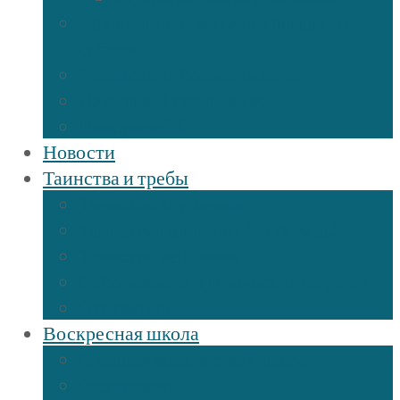
Священнослужители Троицкого
собора
Расписание богослужений
Дежурный священник
Панорама 3D
Новости
Таинства и требы
Таинство крещения
Таинство Покаяния (Исповедь)
Таинство венчания
Соборование и Причастие на дому
Отпевание
Воскресная школа
О нашей воскресной школе
Расписание