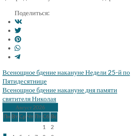
Поделиться:
Навигация
Всенощное бдение накануне Недели 25-й по
по
Пятидесятнице
записям
Всенощное бдение накануне дня памяти
святителя Николая
Август 2026
Пн
Вт
Ср
Чт
Пт
Сб
Вс
1
2