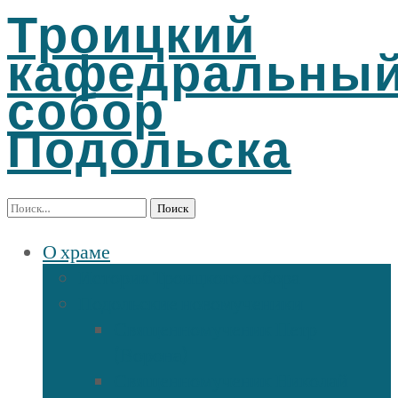
Троицкий
кафедральны
собор
Подольска
Найти:
О храме
История Троицкого собора
Подольские новомученики
Священномученик Петр
(Ворона)
Священномученик Николай