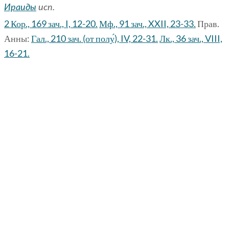
Ираиды
исп.
2 Кор., 169 зач., I, 12-20.
Мф., 91 зач., XXII, 23-33.
Прав.
Анны:
Гал., 210 зач. (от полу́), IV, 22-31.
Лк., 36 зач., VIII,
16-21.