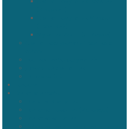
Священномученик Василий
(Крымкин)
Священномученик Михаил
(Троицкий)
Мученик Иоанн (Любимов)
Священнослужители Троицкого
собора
Расписание богослужений
Дежурный священник
Панорама 3D
Новости
Таинства и требы
Таинство крещения
Таинство Покаяния (Исповедь)
Таинство венчания
Соборование и Причастие на дому