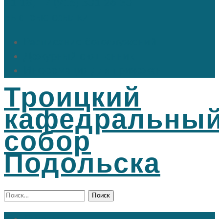
71 18; +7 (916) 501 26 30
Быстрые ссылки
Расписание богослужений
Дежурный священник
Информация для прихожан
Троицкий
кафедральны
собор
Подольска
Найти: