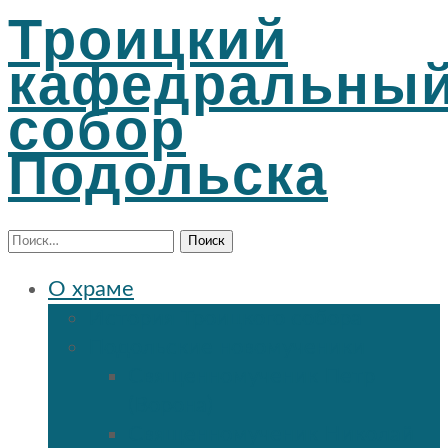
Троицкий
кафедральны
собор
Подольска
Найти:
О храме
История Троицкого собора
Подольские новомученики
Священномученик Петр
(Ворона)
Священномученик Николай