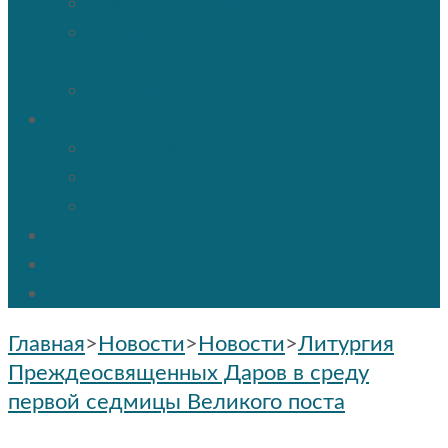
Таинство венчания
Соборование и Причастие на
дому
Отпевание
Воскресная школа
О нашей воскресной школе
Расписание
Праздники и мероприятия
ПРОТОС
Социальное служение
Контакты
Главная
>
Новости
>
Новости
>
Литургия
Преждеосвященных Даров в среду
первой седмицы Великого поста