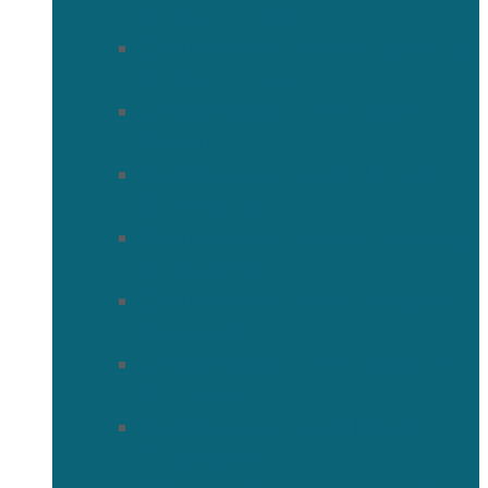
(Агафонников)
Священномученик Александр
(Агафонников)
Священномученик Сергий
(Фелицын)
Священномученик Николай
(Поспелов)
Священномученик Александр
(Минервин)
Священномученик Тимофей
(Ульянов)
Священномученик Василий
(Крымкин)
Священномученик Михаил
(Троицкий)