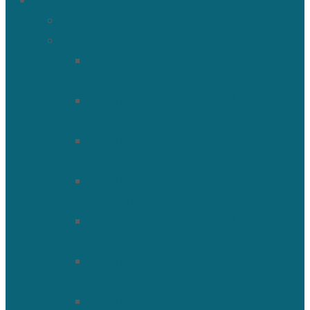
О храме
История Троицкого собора
Подольские новомученики
Священномученик Петр
(Ворона)
Священномученик Николай
(Агафонников)
Священномученик Александр
(Агафонников)
Священномученик Сергий
(Фелицын)
Священномученик Николай
(Поспелов)
Священномученик Александр
(Минервин)
Священномученик Тимофей