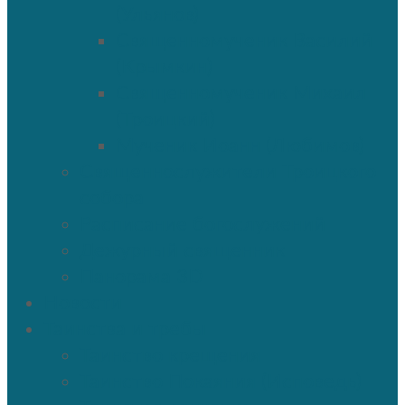
(Ульянов)
Священномученик Василий
(Крымкин)
Священномученик Михаил
(Троицкий)
Мученик Иоанн (Любимов)
Священнослужители Троицкого
собора
Расписание богослужений
Дежурный священник
Панорама 3D
Новости
Таинства и требы
Таинство крещения
Таинство Покаяния (Исповедь)