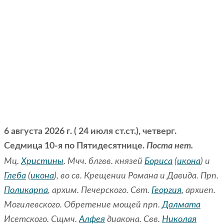
6 августа 2026 г. ( 24 июля ст.ст.), четверг.
Седмица 10-я по Пятидесятнице.
Поста нет.
Мц.
Христины
. Мчч. блгвв. князей
Бориса
(
икона
) и
Глеба
(
икона
), во св. Крещении Романа и Давида. Прп.
Поликарпа
, архим. Печерского. Свт.
Георгия
, архиеп.
Могилевского. Обретение мощей прп.
Далмата
Исетского. Сщмч.
Алфея
диакона. Свв.
Николая