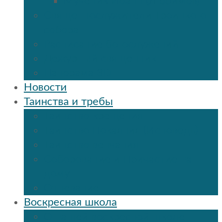
Мученик Иоанн (Любимов)
Священнослужители Троицкого
собора
Расписание богослужений
Дежурный священник
Панорама 3D
Новости
Таинства и требы
Таинство крещения
Таинство Покаяния (Исповедь)
Таинство венчания
Соборование и Причастие на
дому
Отпевание
Воскресная школа
О нашей воскресной школе