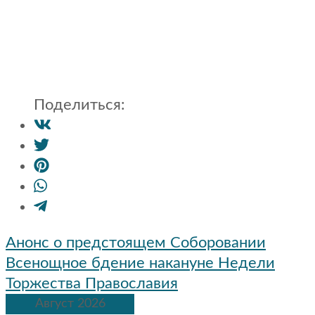
Поделиться:
Навигация
Анонс о предстоящем Соборовании
по
Всенощное бдение накануне Недели
записям
Торжества Православия
Август 2026