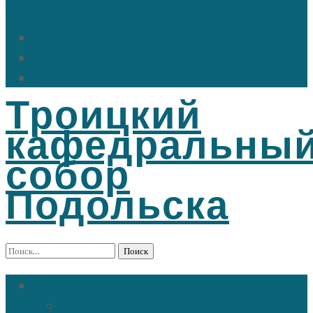
Быстрые ссылки
Расписание богослужений
Дежурный священник
Информация для прихожан
Троицкий
кафедральны
собор
Подольска
Найти:
О храме
История Троицкого собора