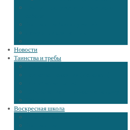
Священнослужители Троицкого
собора
Расписание богослужений
Дежурный священник
Панорама 3D
Новости
Таинства и требы
Таинство крещения
Таинство Покаяния (Исповедь)
Таинство венчания
Соборование и Причастие на дому
Отпевание
Воскресная школа
О нашей воскресной школе
Расписание