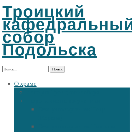
Троицкий
кафедральны
собор
Подольска
Найти:
О храме
История Троицкого собора
Подольские новомученики
Священномученик Петр
(Ворона)
Священномученик Николай