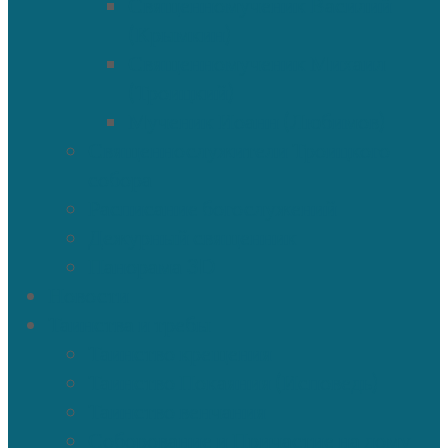
Священномученик Василий
(Крымкин)
Священномученик Михаил
(Троицкий)
Мученик Иоанн (Любимов)
Священнослужители Троицкого
собора
Расписание богослужений
Дежурный священник
Панорама 3D
Новости
Таинства и требы
Таинство крещения
Таинство Покаяния (Исповедь)
Таинство венчания
Соборование и Причастие на дому