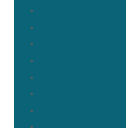
(Агафонников)
Священномученик Александр
(Агафонников)
Священномученик Сергий
(Фелицын)
Священномученик Николай
(Поспелов)
Священномученик Александр
(Минервин)
Священномученик Тимофей
(Ульянов)
Священномученик Василий
(Крымкин)
Священномученик Михаил
(Троицкий)
Мученик Иоанн (Любимов)