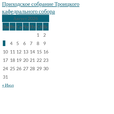
записям
Приходское собрание Троицкого
кафедрального собора
Август 2026
Пн
Вт
Ср
Чт
Пт
Сб
Вс
1
2
3
4
5
6
7
8
9
10
11
12
13
14
15
16
17
18
19
20
21
22
23
24
25
26
27
28
29
30
31
« Июл