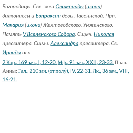
Богородицы. Свв. жен
Олимпиады
(
икона
)
диакониссы и
Евпраксии
девы, Тавеннской. Прп.
Макария
(
икона
) Желтоводского, Унженского.
Память
V Вселенского Собора
. Сщмч.
Николая
пресвитера. Сщмч.
Александра
пресвитера. Св.
Ираиды
исп.
2 Кор., 169 зач., I, 12-20.
Мф., 91 зач., XXII, 23-33.
Прав.
Анны:
Гал., 210 зач. (от полу́), IV, 22-31.
Лк., 36 зач., VIII,
16-21.