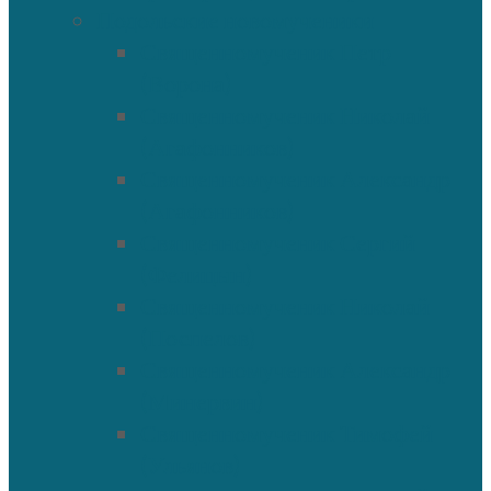
Подольские новомученики
Священномученик Петр
(Ворона)
Священномученик Николай
(Агафонников)
Священномученик Александр
(Агафонников)
Священномученик Сергий
(Фелицын)
Священномученик Николай
(Поспелов)
Священномученик Александр
(Минервин)
Священномученик Тимофей
(Ульянов)