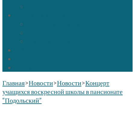
Отпевание
Воскресная школа
О нашей воскресной школе
Расписание
Праздники и мероприятия
ПРОТОС
Социальное служение
Контакты
Главная
>
Новости
>
Новости
>
Концерт
учащихся воскресной школы в пансионате
“Подольский”