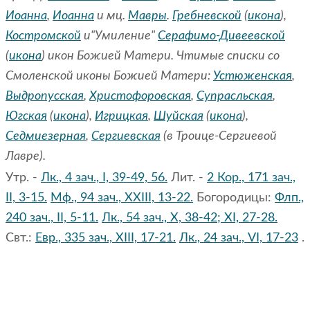
Иоанна
,
Иоанна
и мц.
Мавры
.
Гребневской
(
икона
),
Костромской
и"Умиление"
Серафимо-Дивеевской
(
икона
) икон Божией Матери. Чтимые списки со
Смоленской иконы Божией Матери:
Устюженская
,
Выдропусская
,
Христофоровская
,
Супрасльская
,
Югская
(
икона
),
Игрицкая
,
Шуйская
(
икона
),
Седмиезерная
,
Сергиевская
(в Троице-Сергиевой
Лавре).
Утр. -
Лк., 4 зач., I, 39-49, 56.
Лит. -
2 Кор., 171 зач.,
II, 3-15.
Мф., 94 зач., XXIII, 13-22.
Богородицы:
Флп.,
240 зач., II, 5-11.
Лк., 54 зач., X, 38-42; XI, 27-28.
Свт.:
Евр., 335 зач., XIII, 17-21.
Лк., 24 зач., VI, 17-23
.