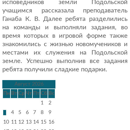
исповедников земли Подольской
учащимся рассказала преподаватель
Ганаба К. В. Далее ребята разделились
на команды и выполняли задания, во
время которых в игровой форме также
знакомились с жизнью новомучеников и
местами их служения на Подольской
земле. Успешно выполнив все задания
ребята получили сладкие подарки.
Август 2026
Пн
Вт
Ср
Чт
Пт
Сб
Вс
1
2
3
4
5
6
7
8
9
10
11
12
13
14
15
16