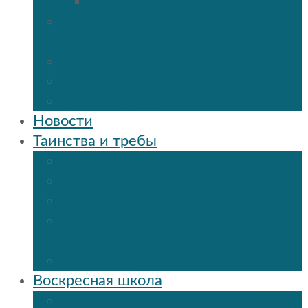
Мученик Иоанн (Любимов)
Священнослужители Троицкого
собора
Расписание богослужений
Дежурный священник
Панорама 3D
Новости
Таинства и требы
Таинство крещения
Таинство Покаяния (Исповедь)
Таинство венчания
Соборование и Причастие на
дому
Отпевание
Воскресная школа
О нашей воскресной школе