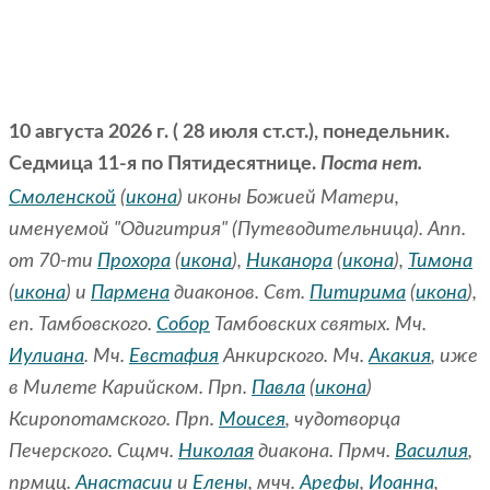
10 августа 2026 г. ( 28 июля ст.ст.), понедельник.
Седмица 11-я по Пятидесятнице.
Поста нет.
Смоленской
(
икона
) иконы Божией Матери,
именуемой "Одигитрия" (Путеводительница). Апп.
от 70-ти
Прохора
(
икона
),
Никанора
(
икона
),
Тимона
(
икона
) и
Пармена
диаконов. Свт.
Питирима
(
икона
),
еп. Тамбовского.
Собор
Тамбовских святых. Мч.
Иулиана
. Мч.
Евстафия
Анкирского. Мч.
Акакия
, иже
в Милете Карийском. Прп.
Павла
(
икона
)
Ксиропотамского. Прп.
Моисея
, чудотворца
Печерского. Сщмч.
Николая
диакона. Прмч.
Василия
,
прмцц.
Анастасии
и
Елены
, мчч.
Арефы
,
Иоанна
,