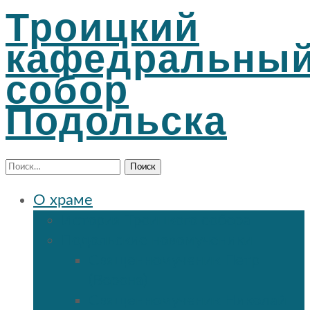
Троицкий
кафедральны
собор
Подольска
Найти:
О храме
История Троицкого собора
Подольские новомученики
Священномученик Петр
(Ворона)
Священномученик Николай