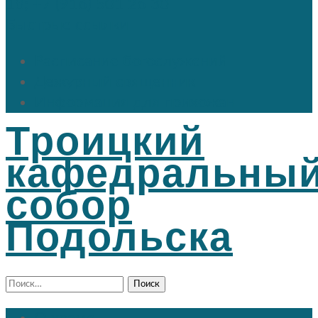
18; +7 (916) 501 26 30
Быстрые ссылки
Расписание богослужений
Дежурный священник
Информация для прихожан
Троицкий
кафедральны
собор
Подольска
Найти: