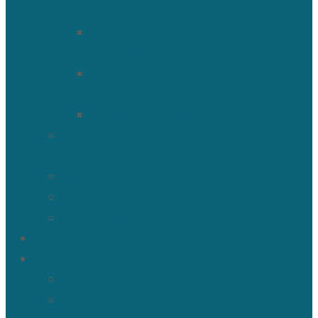
(Ульянов)
Священномученик Василий
(Крымкин)
Священномученик Михаил
(Троицкий)
Мученик Иоанн (Любимов)
Священнослужители Троицкого
собора
Расписание богослужений
Дежурный священник
Панорама 3D
Новости
Таинства и требы
Таинство крещения
Таинство Покаяния (Исповедь)