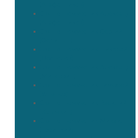
(Агафонников)
Священномученик Александр
(Агафонников)
Священномученик Сергий
(Фелицын)
Священномученик Николай
(Поспелов)
Священномученик Александр
(Минервин)
Священномученик Тимофей
(Ульянов)
Священномученик Василий
(Крымкин)
Священномученик Михаил
(Троицкий)