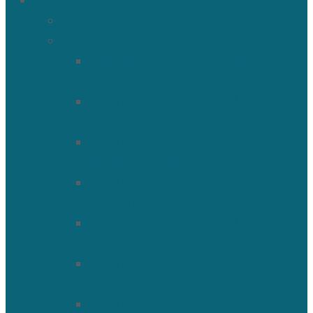
О храме
История Троицкого собора
Подольские новомученики
Священномученик Петр
(Ворона)
Священномученик Николай
(Агафонников)
Священномученик Александр
(Агафонников)
Священномученик Сергий
(Фелицын)
Священномученик Николай
(Поспелов)
Священномученик Александр
(Минервин)
Священномученик Тимофей