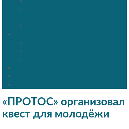
Таинство венчания
Соборование и Причастие на
дому
Отпевание
Воскресная школа
О нашей воскресной школе
Расписание
Праздники и мероприятия
ПРОТОС
Социальное служение
Контакты
«ПРОТОС» организовал
квест для молодёжи