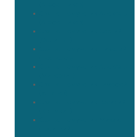
(Агафонников)
Священномученик Александр
(Агафонников)
Священномученик Сергий
(Фелицын)
Священномученик Николай
(Поспелов)
Священномученик Александр
(Минервин)
Священномученик Тимофей
(Ульянов)
Священномученик Василий
(Крымкин)
Священномученик Михаил
(Троицкий)