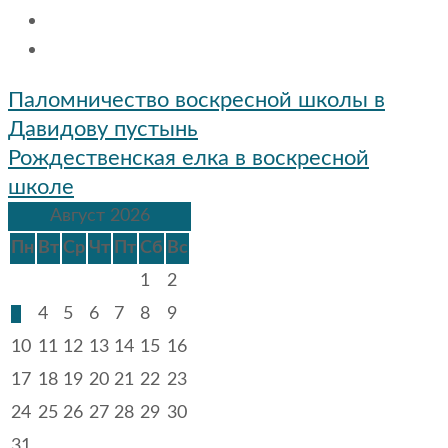
Навигация
Паломничество воскресной школы в
по
Давидову пустынь
записям
Рождественская елка в воскресной
школе
Август 2026
Пн
Вт
Ср
Чт
Пт
Сб
Вс
1
2
3
4
5
6
7
8
9
10
11
12
13
14
15
16
17
18
19
20
21
22
23
24
25
26
27
28
29
30
31