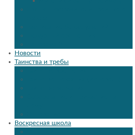
Мученик Иоанн (Любимов)
Священнослужители Троицкого
собора
Расписание богослужений
Дежурный священник
Панорама 3D
Новости
Таинства и требы
Таинство крещения
Таинство Покаяния (Исповедь)
Таинство венчания
Соборование и Причастие на
дому
Отпевание
Воскресная школа
О нашей воскресной школе