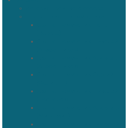
О храме
История Троицкого собора
Подольские новомученики
Священномученик Петр
(Ворона)
Священномученик Николай
(Агафонников)
Священномученик Александр
(Агафонников)
Священномученик Сергий
(Фелицын)
Священномученик Николай
(Поспелов)
Священномученик Александр
(Минервин)
Священномученик Тимофей