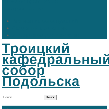
18; +7 (916) 501 26 30
Быстрые ссылки
Расписание богослужений
Дежурный священник
Информация для прихожан
Троицкий
кафедральны
собор
Подольска
Найти: