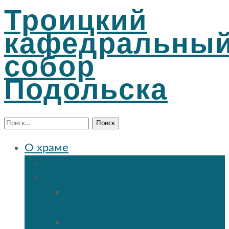
Троицкий
кафедральны
собор
Подольска
Найти:
О храме
История Троицкого собора
Подольские новомученики
Священномученик Петр
(Ворона)
Священномученик Николай