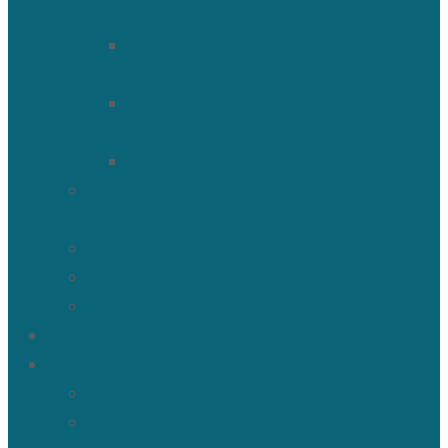
(Ульянов)
Священномученик Василий
(Крымкин)
Священномученик Михаил
(Троицкий)
Мученик Иоанн (Любимов)
Священнослужители Троицкого
собора
Расписание богослужений
Дежурный священник
Панорама 3D
Новости
Таинства и требы
Таинство крещения
Таинство Покаяния (Исповедь)