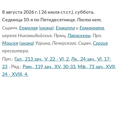
8 августа 2026 г. ( 26 июля ст.ст.), суббота.
Седмица 10-я по Пятидесятнице.
Поста нет.
Сщмчч.
Ермолая
(
икона
),
Ермиппа
и
Ермократа
,
иереев Никомидийских. Прмц.
Параскевы
. Прп.
Моисея
(
икона
) Угрина, Печерского. Сщмч.
Сергия
пресвитера.
Прп.:
Гал., 213 зач., V, 22 - VI, 2.
Лк., 24 зач., VI, 17-
23
. Ряд.:
Рим., 119 зач., XV, 30-33.
Мф., 73 зач., XVII,
24 - XVIII, 4.