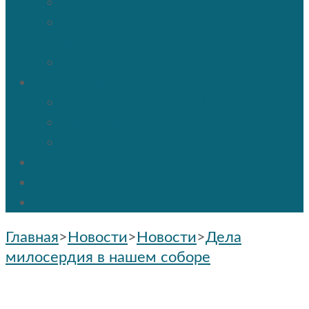
Таинство венчания
Соборование и Причастие на
дому
Отпевание
Воскресная школа
О нашей воскресной школе
Расписание
Праздники и мероприятия
ПРОТОС
Социальное служение
Контакты
Главная
>
Новости
>
Новости
>
Дела
милосердия в нашем соборе