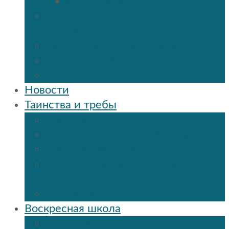
Мученик Иоанн (Любимов)
Священнослужители Троицкого
собора
Расписание богослужений
Дежурный священник
Панорама 3D
Новости
Таинства и требы
Таинство крещения
Таинство Покаяния (Исповедь)
Таинство венчания
Соборование и Причастие на
дому
Отпевание
Воскресная школа
О нашей воскресной школе