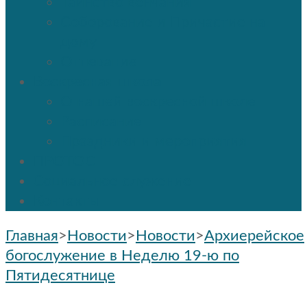
Таинство венчания
Соборование и Причастие на
дому
Отпевание
Воскресная школа
О нашей воскресной школе
Расписание
Праздники и мероприятия
ПРОТОС
Социальное служение
Контакты
Главная
>
Новости
>
Новости
>
Архиерейское
богослужение в Неделю 19-ю по
Пятидесятнице