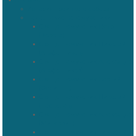
О храме
История Троицкого собора
Подольские новомученики
Священномученик Петр
(Ворона)
Священномученик Николай
(Агафонников)
Священномученик Александр
(Агафонников)
Священномученик Сергий
(Фелицын)
Священномученик Николай
(Поспелов)
Священномученик Александр
(Минервин)
Священномученик Тимофей