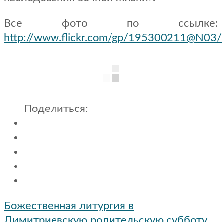
Все фото по ссылке:
http://www.flickr.com/gp/195300211@N0
Поделиться:
Навигация
Божественная литургия в
по
Димитриевскую родительскую субботу