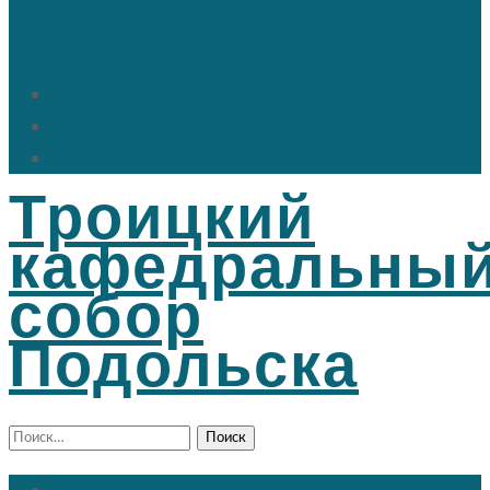
18; +7 (916) 501 26 30
Быстрые ссылки
Расписание богослужений
Дежурный священник
Информация для прихожан
Троицкий
кафедральны
собор
Подольска
Найти: