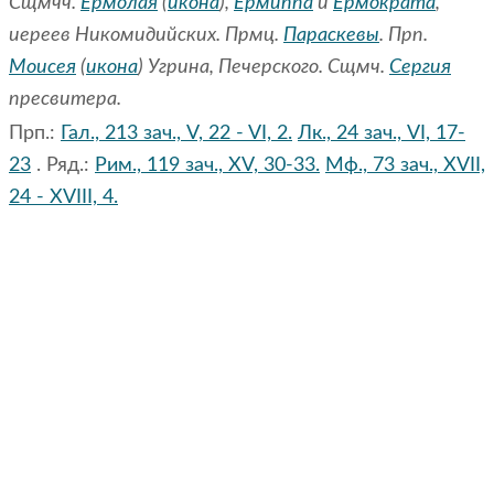
Сщмчч.
Ермолая
(
икона
),
Ермиппа
и
Ермократа
,
иереев Никомидийских. Прмц.
Параскевы
. Прп.
Моисея
(
икона
) Угрина, Печерского. Сщмч.
Сергия
пресвитера.
Прп.:
Гал., 213 зач., V, 22 - VI, 2.
Лк., 24 зач., VI, 17-
23
. Ряд.:
Рим., 119 зач., XV, 30-33.
Мф., 73 зач., XVII,
24 - XVIII, 4.