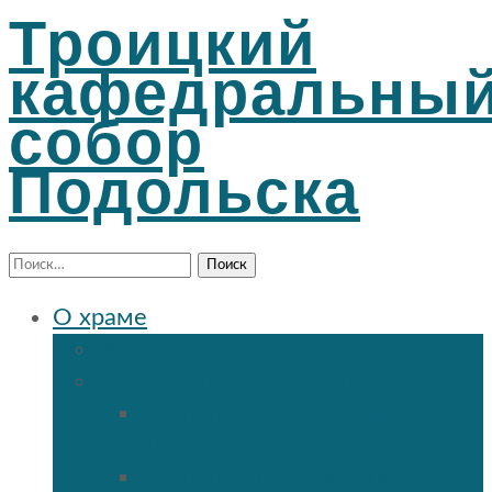
Троицкий
кафедральны
собор
Подольска
Найти:
О храме
История Троицкого собора
Подольские новомученики
Священномученик Петр
(Ворона)
Священномученик Николай