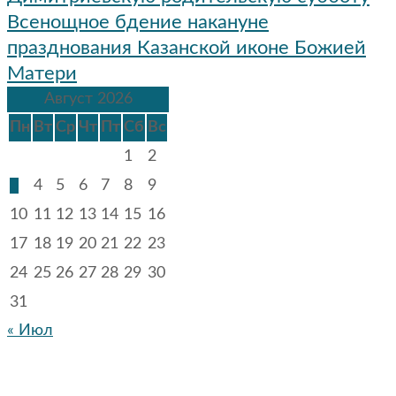
записям
Всенощное бдение накануне
празднования Казанской иконе Божией
Матери
Август 2026
Пн
Вт
Ср
Чт
Пт
Сб
Вс
1
2
3
4
5
6
7
8
9
10
11
12
13
14
15
16
17
18
19
20
21
22
23
24
25
26
27
28
29
30
31
« Июл