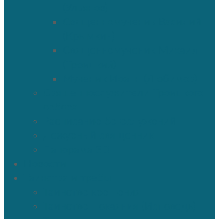
(Ульянов)
Священномученик Василий
(Крымкин)
Священномученик Михаил
(Троицкий)
Мученик Иоанн (Любимов)
Священнослужители Троицкого
собора
Расписание богослужений
Дежурный священник
Панорама 3D
Новости
Таинства и требы
Таинство крещения
Таинство Покаяния (Исповедь)