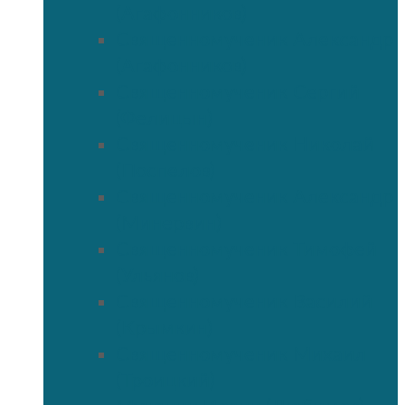
(Агафонников)
Священномученик Александр
(Агафонников)
Священномученик Сергий
(Фелицын)
Священномученик Николай
(Поспелов)
Священномученик Александр
(Минервин)
Священномученик Тимофей
(Ульянов)
Священномученик Василий
(Крымкин)
Священномученик Михаил
(Троицкий)