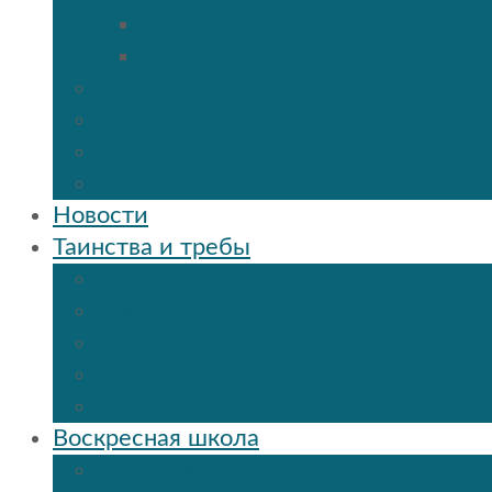
Священномученик Михаил (Тр
Мученик Иоанн (Любимов)
Священнослужители Троицкого со
Расписание богослужений
Дежурный священник
Панорама 3D
Новости
Таинства и требы
Таинство крещения
Таинство Покаяния (Исповедь)
Таинство венчания
Соборование и Причастие на дому
Отпевание
Воскресная школа
О нашей воскресной школе