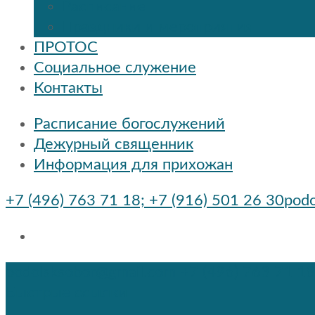
Расписание
Праздники и мероприятия
ПРОТОС
Социальное служение
Контакты
Расписание богослужений
Дежурный священник
Информация для прихожан
+7 (496) 763 71 18; +7 (916) 501 26 30
podo
podolsksobor@gmail.com
+7 (496) 763 71 18
Быстрые ссылки