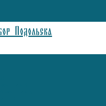
бор Подольска
а)
афонников)
Агафонников)
лицын)
спелов)