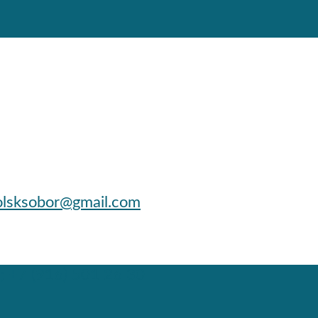
lsksobor@gmail.com
; +7 (916) 501 26 30