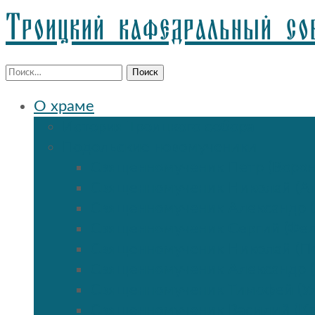
Троицкий кафедральный со
Найти:
О храме
История Троицкого собора
Подольские новомученики
Священномученик Петр (Ворон
Священномученик Николай (Аг
Священномученик Александр (
Священномученик Сергий (Фе
Священномученик Николай (По
Священномученик Александр 
Священномученик Тимофей (Ул
Священномученик Василий (К