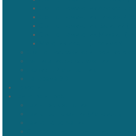
Священномученик Александр 
Священномученик Тимофей (Ул
Священномученик Василий (К
Священномученик Михаил (Тр
Мученик Иоанн (Любимов)
Священнослужители Троицкого со
Расписание богослужений
Дежурный священник
Панорама 3D
Новости
Таинства и требы
Таинство крещения
Таинство Покаяния (Исповедь)
Таинство венчания
Соборование и Причастие на дому