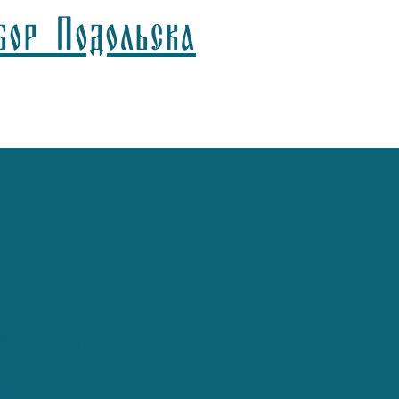
бор Подольска
а)
афонников)
Агафонников)
лицын)
спелов)
(Минервин)
ьянов)
рымкин)