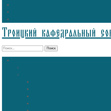
Расписание богослужений
Дежурный священник
Информация для прихожан
Троицкий кафедральный со
Найти:
О храме
История Троицкого собора
Подольские новомученики
Священномученик Петр (Ворон
Священномученик Николай (Аг
Священномученик Александр (
Священномученик Сергий (Фе
Священномученик Николай (По