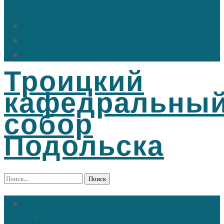
Расписание богослужений
Дежурный священник
Информация для прихожан
Троицкий
кафедральны
собор
Подольска
Найти:
О храме
История Троицкого собора