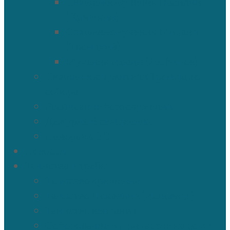
Священномученик Василий
(Крымкин)
Священномученик Михаил
(Троицкий)
Мученик Иоанн (Любимов)
Священнослужители Троицкого
собора
Расписание богослужений
Дежурный священник
Панорама 3D
Новости
Таинства и требы
Таинство крещения
Таинство Покаяния (Исповедь)
Таинство венчания
Соборование и Причастие на дому