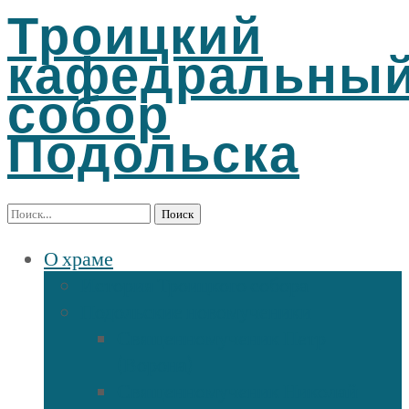
Троицкий
кафедральны
собор
Подольска
Найти:
О храме
История Троицкого собора
Подольские новомученики
Священномученик Петр
(Ворона)
Священномученик Николай