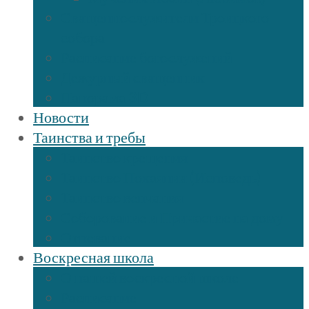
Священнослужители Троицкого
собора
Расписание богослужений
Дежурный священник
Панорама 3D
Новости
Таинства и требы
Таинство крещения
Таинство Покаяния (Исповедь)
Таинство венчания
Соборование и Причастие на дому
Отпевание
Воскресная школа
О нашей воскресной школе
Расписание