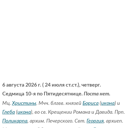
6 августа 2026 г. ( 24 июля ст.ст.), четверг.
Седмица 10-я по Пятидесятнице.
Поста нет.
Мц.
Христины
. Мчч. блгвв. князей
Бориса
(
икона
) и
Глеба
(
икона
), во св. Крещении Романа и Давида. Прп.
Поликарпа
, архим. Печерского. Свт.
Георгия
, архиеп.