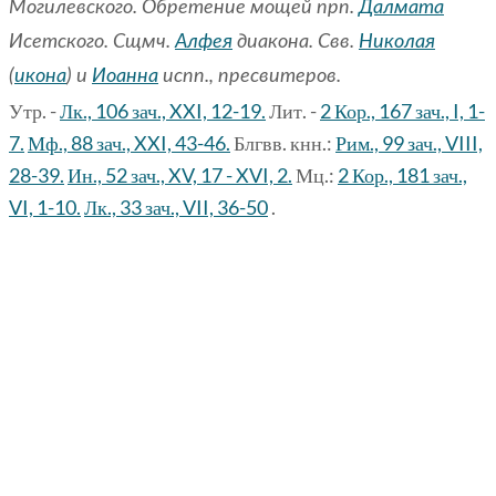
Могилевского. Обретение мощей прп.
Далмата
Исетского. Сщмч.
Алфея
диакона. Свв.
Николая
(
икона
) и
Иоанна
испп., пресвитеров.
Утр. -
Лк., 106 зач., XXI, 12-19.
Лит. -
2 Кор., 167 зач., I, 1-
7.
Мф., 88 зач., XXI, 43-46.
Блгвв. кнн.:
Рим., 99 зач., VIII,
28-39.
Ин., 52 зач., XV, 17 - XVI, 2.
Мц.:
2 Кор., 181 зач.,
VI, 1-10.
Лк., 33 зач., VII, 36-50
.