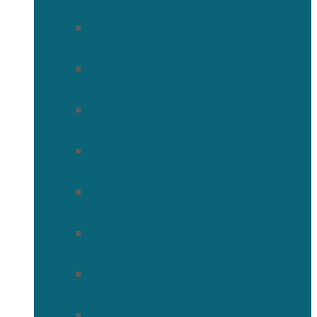
(Агафонников)
Священномученик Александр
(Агафонников)
Священномученик Сергий
(Фелицын)
Священномученик Николай
(Поспелов)
Священномученик Александр
(Минервин)
Священномученик Тимофей
(Ульянов)
Священномученик Василий
(Крымкин)
Священномученик Михаил
(Троицкий)
Мученик Иоанн (Любимов)