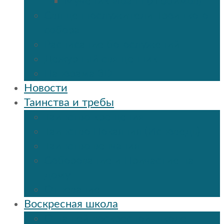
Мученик Иоанн (Любимов)
Священнослужители Троицкого
собора
Расписание богослужений
Дежурный священник
Панорама 3D
Новости
Таинства и требы
Таинство крещения
Таинство Покаяния (Исповедь)
Таинство венчания
Соборование и Причастие на
дому
Отпевание
Воскресная школа
О нашей воскресной школе