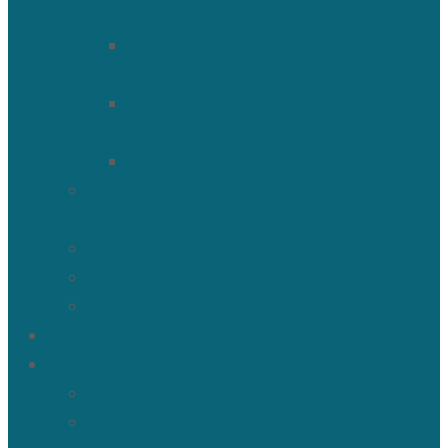
(Ульянов)
Священномученик Василий
(Крымкин)
Священномученик Михаил
(Троицкий)
Мученик Иоанн (Любимов)
Священнослужители Троицкого
собора
Расписание богослужений
Дежурный священник
Панорама 3D
Новости
Таинства и требы
Таинство крещения
Таинство Покаяния (Исповедь)