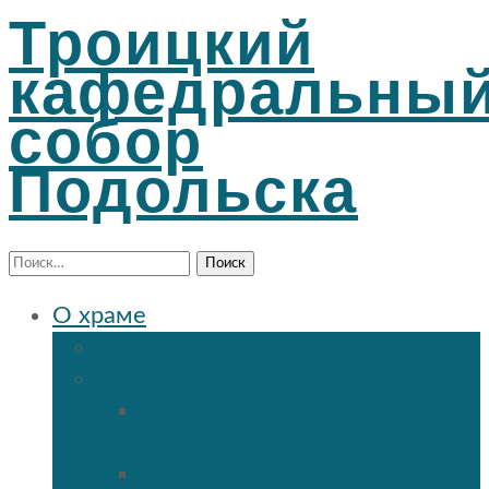
Троицкий
кафедральны
собор
Подольска
Найти:
О храме
История Троицкого собора
Подольские новомученики
Священномученик Петр
(Ворона)
Священномученик Николай