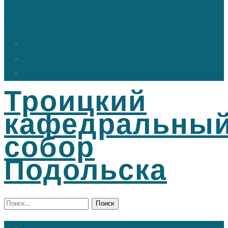
71 18; +7 (916) 501 26 30
Быстрые ссылки
Расписание богослужений
Дежурный священник
Информация для прихожан
Троицкий
кафедральны
собор
Подольска
Найти: