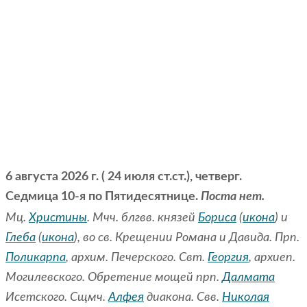
6 августа 2026 г. ( 24 июля ст.ст.), четверг.
Седмица 10-я по Пятидесятнице.
Поста нет.
Мц.
Христины
. Мчч. блгвв. князей
Бориса
(
икона
) и
Глеба
(
икона
), во св. Крещении Романа и Давида. Прп.
Поликарпа
, архим. Печерского. Свт.
Георгия
, архиеп.
Могилевского. Обретение мощей прп.
Далмата
Исетского. Сщмч.
Алфея
диакона. Свв.
Николая