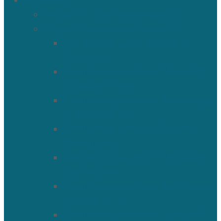
О храме
История Троицкого собора
Подольские новомученики
Священномученик Петр
(Ворона)
Священномученик Николай
(Агафонников)
Священномученик Александр
(Агафонников)
Священномученик Сергий
(Фелицын)
Священномученик Николай
(Поспелов)
Священномученик Александр
(Минервин)
Священномученик Тимофей