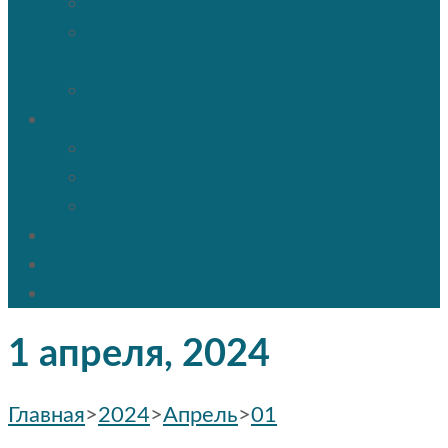
Таинство венчания
Соборование и Причастие на
дому
Отпевание
Воскресная школа
О нашей воскресной школе
Расписание
Праздники и мероприятия
ПРОТОС
Социальное служение
Контакты
1 апреля, 2024
Главная
>
2024
>
Апрель
>
01