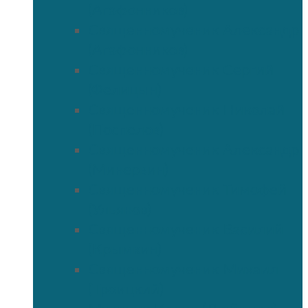
(Агафонников)
Священномученик Александр
(Агафонников)
Священномученик Сергий
(Фелицын)
Священномученик Николай
(Поспелов)
Священномученик Александр
(Минервин)
Священномученик Тимофей
(Ульянов)
Священномученик Василий
(Крымкин)
Священномученик Михаил
(Троицкий)