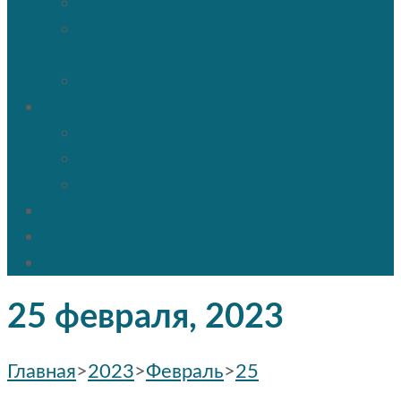
Таинство венчания
Соборование и Причастие на
дому
Отпевание
Воскресная школа
О нашей воскресной школе
Расписание
Праздники и мероприятия
ПРОТОС
Социальное служение
Контакты
25 февраля, 2023
Главная
>
2023
>
Февраль
>
25