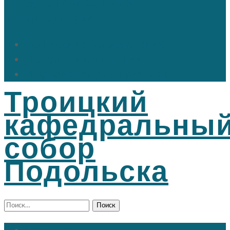
71 18; +7 (916) 501 26 30
Быстрые ссылки
Расписание богослужений
Дежурный священник
Информация для прихожан
Троицкий
кафедральны
собор
Подольска
Найти: