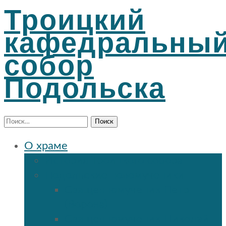
Троицкий
кафедральны
собор
Подольска
Найти:
О храме
История Троицкого собора
Подольские новомученики
Священномученик Петр
(Ворона)
Священномученик Николай