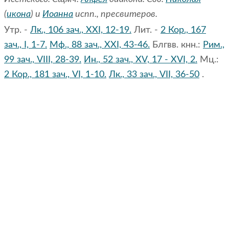
(
икона
) и
Иоанна
испп., пресвитеров.
Утр. -
Лк., 106 зач., XXI, 12-19.
Лит. -
2 Кор., 167
зач., I, 1-7.
Мф., 88 зач., XXI, 43-46.
Блгвв. кнн.:
Рим.,
99 зач., VIII, 28-39.
Ин., 52 зач., XV, 17 - XVI, 2.
Мц.:
2 Кор., 181 зач., VI, 1-10.
Лк., 33 зач., VII, 36-50
.