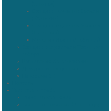
(Ульянов)
Священномученик Василий
(Крымкин)
Священномученик Михаил
(Троицкий)
Мученик Иоанн (Любимов)
Священнослужители Троицкого
собора
Расписание богослужений
Дежурный священник
Панорама 3D
Новости
Таинства и требы
Таинство крещения
Таинство Покаяния (Исповедь)