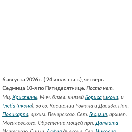
6 августа 2026 г. ( 24 июля ст.ст.), четверг.
Седмица 10-я по Пятидесятнице.
Поста нет.
Мц.
Христины
. Мчч. блгвв. князей
Бориса
(
икона
) и
Глеба
(
икона
), во св. Крещении Романа и Давида. Прп.
Поликарпа
, архим. Печерского. Свт.
Георгия
, архиеп.
Могилевского. Обретение мощей прп.
Далмата
Исетского. Сщмч.
Алфея
диакона. Свв.
Николая