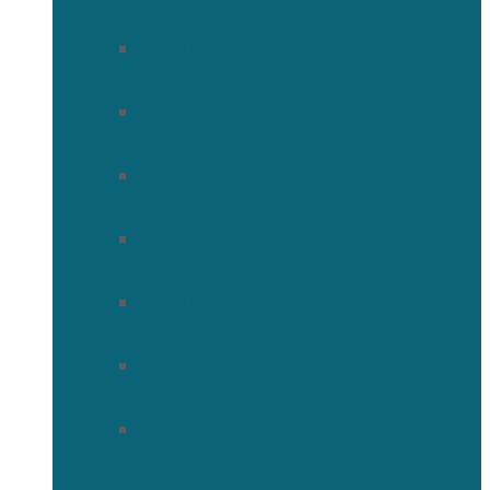
(Агафонников)
Священномученик Александр
(Агафонников)
Священномученик Сергий
(Фелицын)
Священномученик Николай
(Поспелов)
Священномученик Александр
(Минервин)
Священномученик Тимофей
(Ульянов)
Священномученик Василий
(Крымкин)
Священномученик Михаил
(Троицкий)