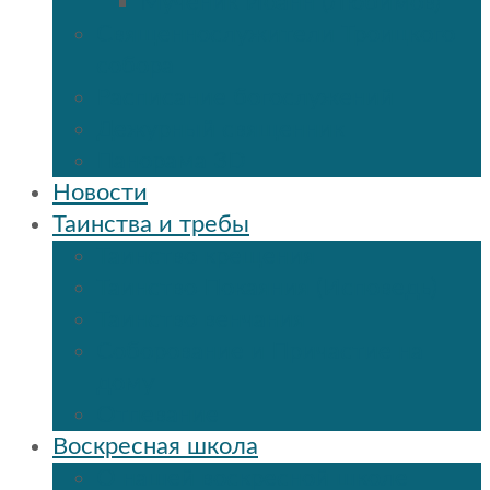
Мученик Иоанн (Любимов)
Священнослужители Троицкого
собора
Расписание богослужений
Дежурный священник
Панорама 3D
Новости
Таинства и требы
Таинство крещения
Таинство Покаяния (Исповедь)
Таинство венчания
Соборование и Причастие на
дому
Отпевание
Воскресная школа
О нашей воскресной школе