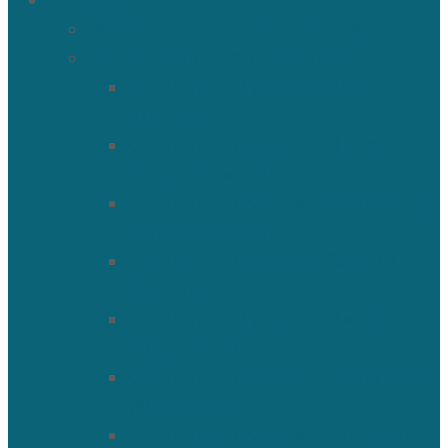
О храме
История Троицкого собора
Подольские новомученики
Священномученик Петр
(Ворона)
Священномученик Николай
(Агафонников)
Священномученик Александр
(Агафонников)
Священномученик Сергий
(Фелицын)
Священномученик Николай
(Поспелов)
Священномученик Александр
(Минервин)
Священномученик Тимофей